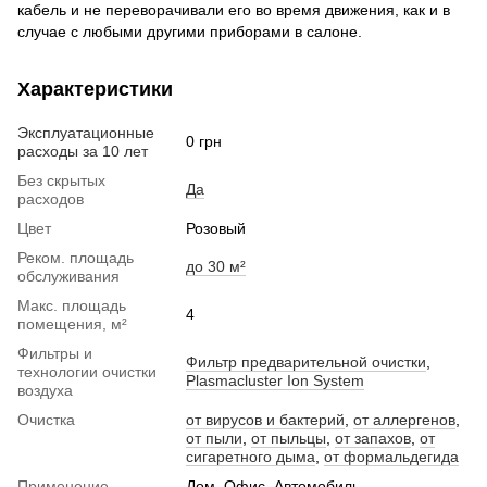
кабель и не переворачивали его во время движения, как и в
случае с любыми другими приборами в салоне.
Характеристики
Эксплуатационные
0 грн
расходы за 10 лет
Без скрытых
Да
расходов
Цвет
Розовый
Реком. площадь
до 30 м²
обслуживания
Макс. площадь
4
помещения, м²
Фильтры и
Фильтр предварительной очистки
,
технологии очистки
Plasmacluster Ion System
воздуха
Очистка
от вирусов и бактерий
,
от аллергенов
,
от пыли
,
от пыльцы
,
от запахов
,
от
сигаретного дыма
,
от формальдегида
Применение
Дом, Офис, Автомобиль