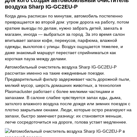
Для кого создан автомобильный очиститель
воздуха Sharp IG-GC2EU-P
Когда день расписан по минутам, автомобиль постепенно
превращается во второй дом: утром дорога на работу, потом
краткие выезды по делам, нужно забрать детей, заехать в
магазин, иногда — выбраться за город. За это время салон
впитывает запахи кофе, перекусов, парфюма, влажной
одежды, выхлопов с улицы. Воздух ощущается тяжелее, и
даже знакомый маршрут перестает сприйниматься как
короткая пауза между делами.
Автомобильный очиститель воздуха Sharp IG-GC2EU-P
рассчитан именно на такие ежедневные поездки.
Предварительный фильтр задерживает часть дорожной пыли,
мелкий мусор, шерсть домашних животных, а технология
Plasmacluster работает с более мелкими частицами и
запахами. В салоне слабее чувствуется запах еды, дыма,
затхлого влажного воздуха после дождя или зимних поездок с
плотно закрытыми окнами. Люди, которые остро реагируют на
запахи, быстро замечают разницу: их становится меньше,
легче сосредоточиться на дороге, голова устает медленнее.