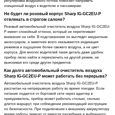
регулировка воздушного потока помогает направить
очищенный воздух к водителю и пассажирам.
Не будет ли розовый корпус Sharp IG-GC2EU-P
отвлекать в строгом салоне?
Розовый автомобильный очиститель воздуха Sharp IG-GC2EU-
P имеет спокойный оттенок, который не перетягивает
внимание на себя. В подстаканнике он выглядит аккуратным
аксессуаром, а заметнее всего оказываются индикация
режимов и ощущение более свежего воздуха, а не цвет
корпуса. Для многих водителей такая деталь даже удобна:
прибор легко найти и переключить на другой режим, не
выискивая его среди других предметов.
Как долго автомобильный очиститель воздуха
Sharp IG-GC2EU-P может работать без перерыва?
Автомобильный очиститель воздуха Sharp IG-GC2EU-P
рассчитан на непрерывную работу во время поездки. Если
питание подается от бортовой сети через адаптер в
прикуриватель, прибор может работать столько, сколько
длится маршрут, при соблюдении рекомендаций инструкции
по безопасности. При подключении к внешнему аккумулятору
время работы зависит от емкости пауэрбанка и выбранного