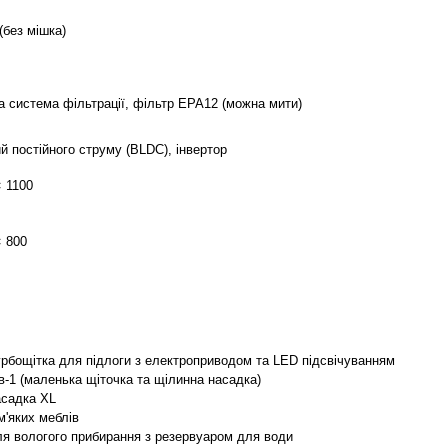
(без мішка)
а система фільтрації, фільтр EPA12 (можна мити)
й постійного струму (BLDC), інвертор
× 1100
× 800
рбощітка для підлоги з електроприводом та LED підсвічуванням
в-1 (маленька щіточка та щілинна насадка)
асадка XL
м'яких меблів
я вологого прибирання з резервуаром для води