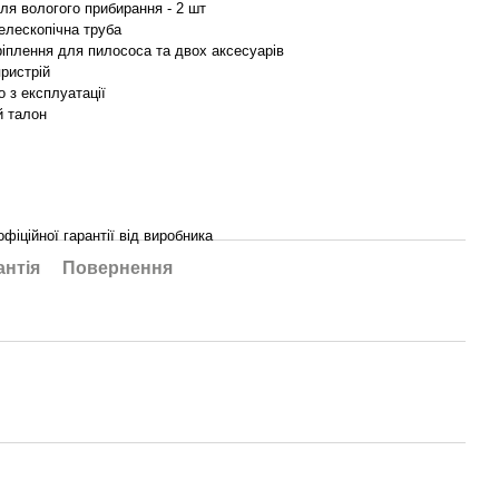
ля вологого прибирання - 2 шт
елескопічна труба
ріплення для пилососа та двох аксесуарів
ристрій
о з експлуатації
й талон
офіційної гарантії від виробника
антія
Повернення