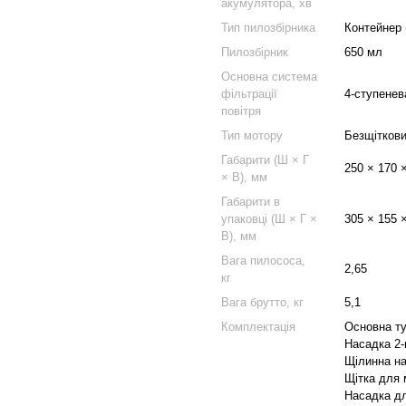
акумулятора, хв
Тип пилозбірника
Контейнер 
Пилозбірник
650 мл
Основна система
фільтрації
4-ступенев
повітря
Тип мотору
Безщіткови
Габарити (Ш × Г
250 × 170 
× В), мм
Габарити в
упаковці (Ш × Г ×
305 × 155 
В), мм
Вага пилососа,
2,65
кг
Вага брутто, кг
5,1
Комплектація
Основна ту
Насадка 2-
Щілинна н
Щітка для 
Насадка дл