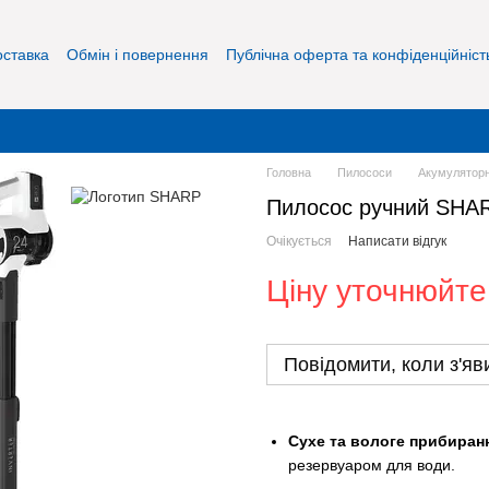
оставка
Обмін і повернення
Публічна оферта та конфіденційніст
Головна
Пилососи
Акумуляторн
Пилосос ручний SHA
Очікується
Написати відгук
Ціну уточнюйте
Повідомити, коли з'яв
Сухе та вологе прибиран
резервуаром для води.