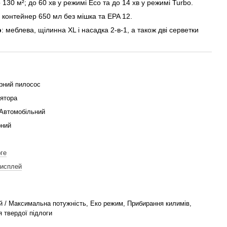
о 130 м²; до 60 хв у режимі Eco та до 14 хв у режимі Turbo.
: контейнер 650 мл без мішка та EPA 12.
p
: меблева, щілинна XL і насадка 2-в-1, а також дві серветки
рний пилосос
ятора
 Автомобільний
рний
ге
исплей
й / Максимальна потужність, Еко режим, Прибирання килимів,
 твердої підлоги