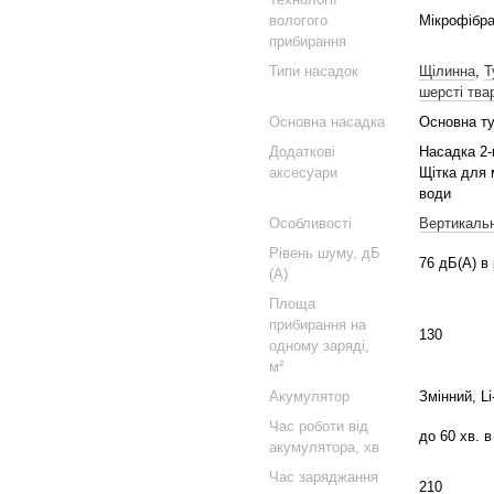
вологого
Мікрофібра
прибирання
Типи насадок
Щілинна
,
Т
шерсті тва
Основна насадка
Основна ту
Додаткові
Насадка 2-
аксесуари
Щітка для 
води
Особливості
Вертикальн
Рівень шуму, дБ
76 дБ(А) в
(А)
Площа
прибирання на
130
одному заряді,
м²
Акумулятор
Змінний, Li
Час роботи від
до 60 хв. 
акумулятора, хв
Час заряджання
210