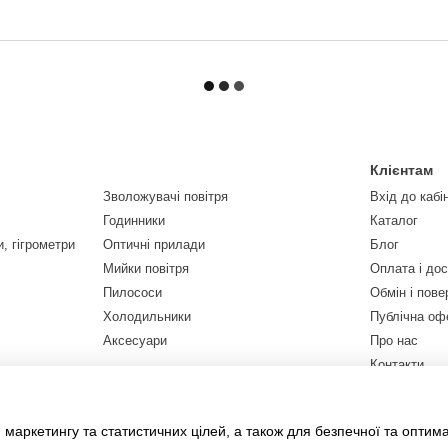
Клієнтам
Зволожувачі повітря
Вхід до кабі
Годинники
Каталог
, гігрометри
Оптичні прилади
Блог
Мийки повітря
Оплата і до
Пилососи
Обмін і пов
Холодильники
Публічна оф
Аксесуари
Про нас
Контакти
Ми в соцмер
 маркетингу та статистичних цілей, а також для безпечної та оптим