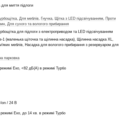
 для миття підлоги
урбощітка
,
Для меблів
,
Гнучка
,
Щітка з LED підсвічуванням
,
Проти
рин
,
Для сухого та вологого прибирання
рбощітка для підлоги з електроприводом та LED підсвічуванням
в-1 (маленька щіточка та щілинна насадка), Щілинна насадка XL,
м'яких меблів, Насадка для вологого прибирання з резервуаром для
а парковка
 режимі Еко, <82 дБ(А) в режимі Турбо
-Ion / 24 В
в режимі Еко, до 14 хв. в режимі Турбо