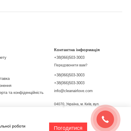
Контактна інформація
нету
+38(066)503-3003
Передзвонити вам?
+38(066)503-3003
ставка
+38(066)503-3003
ернення
info@cleanairlove.com
ерта та конфіденційність
04070, Україна, м. Київ, вул.
Почайнинська, 13/9
Мапа проїзду
ежах
альної роботи
Погодитися