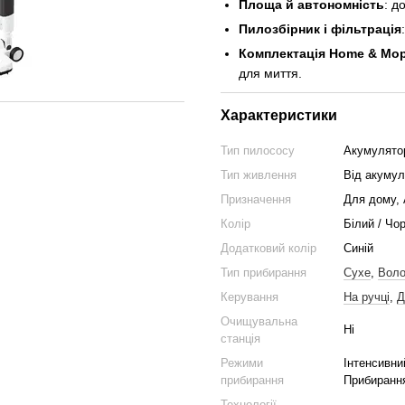
Площа й автономність
: д
Пилозбірник і фільтрація
Комплектація Home & Mo
для миття.
Характеристики
Тип пилососу
Акумулято
Тип живлення
Від акумул
Призначення
Для дому,
Колір
Білий / Чо
Додатковий колір
Синій
Тип прибирання
Сухе
,
Воло
Керування
На ручці
,
Д
Очищувальна
Ні
станція
Режими
Інтенсивни
прибирання
Прибирання
Технології