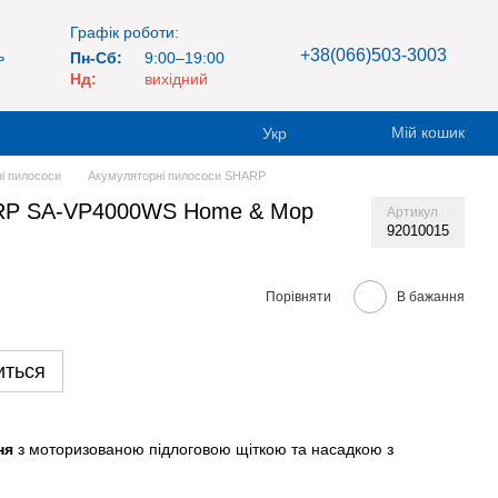
Графік роботи:
+38(066)503-3003
ь
Пн-Сб:
9:00–19:00
Нд:
вихідний
Мій кошик
Укр
і пилососи
Акумуляторні пилососи SHARP
RP SA-VP4000WS Home & Mop
Артикул
92010015
Порівняти
В бажання
иться
ня
з моторизованою підлоговою щіткою та насадкою з