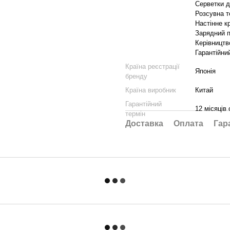
Серветки д
Розсувна т
Настінне к
Зарядний п
Керівництв
Гарантійни
Країна реєстрації
Японія
бренду
Країна виробник
Китай
Гарантійний
12 місяців 
термін
Доставка
Оплата
Гар