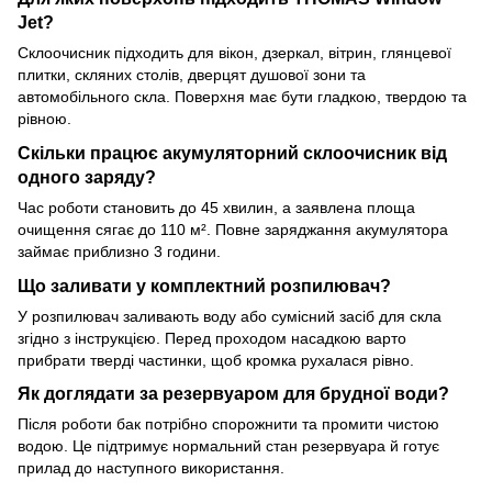
Jet?
Склоочисник підходить для вікон, дзеркал, вітрин, глянцевої
плитки, скляних столів, дверцят душової зони та
автомобільного скла. Поверхня має бути гладкою, твердою та
рівною.
Скільки працює акумуляторний склоочисник від
одного заряду?
Час роботи становить до 45 хвилин, а заявлена площа
очищення сягає до 110 м². Повне заряджання акумулятора
займає приблизно 3 години.
Що заливати у комплектний розпилювач?
У розпилювач заливають воду або сумісний засіб для скла
згідно з інструкцією. Перед проходом насадкою варто
прибрати тверді частинки, щоб кромка рухалася рівно.
Як доглядати за резервуаром для брудної води?
Після роботи бак потрібно спорожнити та промити чистою
водою. Це підтримує нормальний стан резервуара й готує
прилад до наступного використання.