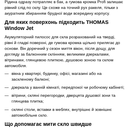
Рідина одразу потрапляє в бак, а гумова кромка Profi залишає
рівний слід по склу. Це схоже на точний рух ракеля, тільки з
акуратним збиранням брудної води всередину корпусу.
Для яких поверхонь підходить THOMAS
Window Jet
Акумуляторний пилосос для скла розрахований на тверді,
рівні й гладкі поверхні, де гумова кромка щільно прилягає до
основи. Він доречний у сезон миття вікон, після дощу, для
догляду за балконним склінням, великими дзеркалами,
вітринами, глянцевою плиткою, душовою зоною та склом
автомобіля.
вікна у квартирі, будинку, офісі, магазині або на
заскленому балконі;
дзеркала у ванній кімнаті, передпокої чи робочому кабінеті;
вітрини, скляні перегородки, дверцята душової зони та
глянцева плитка;
скляні столи, вставки в меблях, внутрішнє й зовнішнє
автомобільне скло.
Що допомагає мити скло швидше