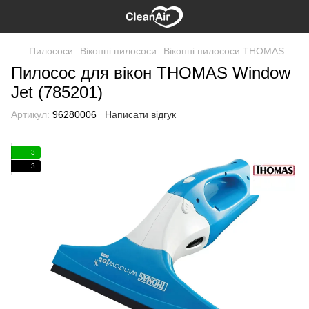
Пилососи
Віконні пилососи
Віконні пилососи THOMAS
Пилосос для вікон THOMAS Window
Jet (785201)
Артикул:
96280006
Написати відгук
3
3