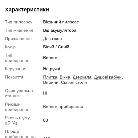
Характеристики
Тип пилососу
Віконний пилосос
Тип живлення
Від акумулятора
Призначення
Для вікон
Колір
Білий / Синій
Тип
Вологе
прибирання
Керування
На ручці
Покриття
Плитка
,
Вікна
,
Дзеркала
,
Душові кабіни
,
Вітрини
,
Скляні столи
Очищувальна
Ні
станція
Режими
Вологе прибирання
прибирання
Рівень шуму,
60
дБ (А)
Площа
прибирання на