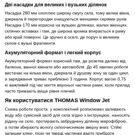
Дві насадки для великих і вузьких ділянок
Насадка 280 мм охоплює широку смугу скла, тому великі вікна,
дзеркала й перегородки очищуються меншими серіями рухів.
Насадка 170 мм корисна на вузьких ділянках, малих віконцях,
скляних вставках і там, де широка кромка впирається в раму
або край поверхні. Це зручно в оселі, де поруч із великим
склом є вузькі фрагменти.
Акумуляторний формат і легкий корпус
Акумуляторний формат корисний там, де розетка далеко від
балкона, ванної кімнати або автомобіля. До 45 хвилин роботи
вистачає на кілька вікон, дзеркала й душову зону за один цикл,
а заряджання триває приблизно 3 години. Корпус вагою 0,75
кг важливий під час миття верхньої частини рами, коли прилад
часто тримають вище рівня плечей.
Як користуватися THOMAS Window Jet
Схема роботи проста: у комплектний розпилювач заливають
воду або сумісний засіб для скла згідно з інструкцією, наносять
рідину на скло, протирають забруднену ділянку мікрофіброю,
а потім збирають вологу склоочисником зверху вниз. Стійкі
залишки клею, піску чи тверді частинки варто прибрати