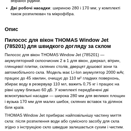
зібраної рідини.
Дві робочі насадки
: шириною 280 і 170 мм; у комплекті
також розпилювач та мікрофібра.
Опис
Пилосос для вікон THOMAS Window Jet
(785201) для швидкого догляду за склом
Пилосос для вікон THOMAS Window Jet (785201) —
акумуляторний склоочисник 2 в 1 для вікон, дзеркал, вітрин,
глянцевої плитки, скляних столів, дверцят душової зони та
автомобільного скла. Модель має Li-Ion акумулятор 2000 мАг,
працює до 45 хвилин, очищує до 110 м² гладких поверхонь,
збирає воду в резервуар 110 мл, важить 0,75 кг і працює на
рівні шуму близько 60 дБ. У комплекті передбачені дві
всмоктувальні насадки — широка 280 мм для великих площин
і вузька 170 мм для малих шибок, скляних вставок та ділянок
біля країв.
THOMAS Window Jet прибирає найповільнішу частину миття
скла: після розпилення води або сумісного засобу для скла
згідно з інструкцією скло швидше залишається сухим і чистим.