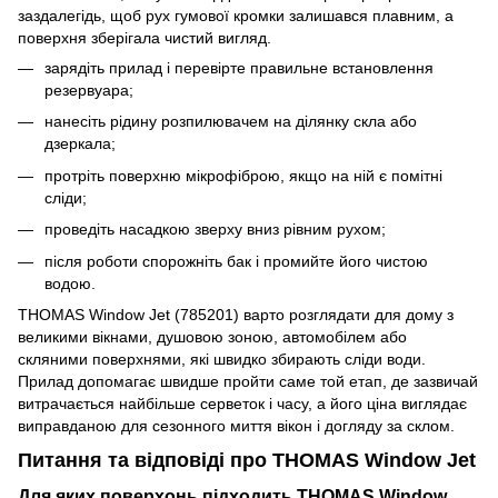
заздалегідь, щоб рух гумової кромки залишався плавним, а
поверхня зберігала чистий вигляд.
зарядіть прилад і перевірте правильне встановлення
резервуара;
нанесіть рідину розпилювачем на ділянку скла або
дзеркала;
протріть поверхню мікрофіброю, якщо на ній є помітні
сліди;
проведіть насадкою зверху вниз рівним рухом;
після роботи спорожніть бак і промийте його чистою
водою.
THOMAS Window Jet (785201) варто розглядати для дому з
великими вікнами, душовою зоною, автомобілем або
скляними поверхнями, які швидко збирають сліди води.
Прилад допомагає швидше пройти саме той етап, де зазвичай
витрачається найбільше серветок і часу, а його ціна виглядає
виправданою для сезонного миття вікон і догляду за склом.
Питання та відповіді про THOMAS Window Jet
Для яких поверхонь підходить THOMAS Window