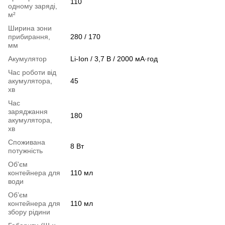
110
одному заряді,
м²
Ширина зони
прибирання,
280 / 170
мм
Акумулятор
Li-Ion / 3,7 В / 2000 мА·год
Час роботи від
акумулятора,
45
хв
Час
заряджання
180
акумулятора,
хв
Споживана
8 Вт
потужність
Об'єм
контейнера для
110 мл
води
Об’єм
контейнера для
110 мл
збору рідини