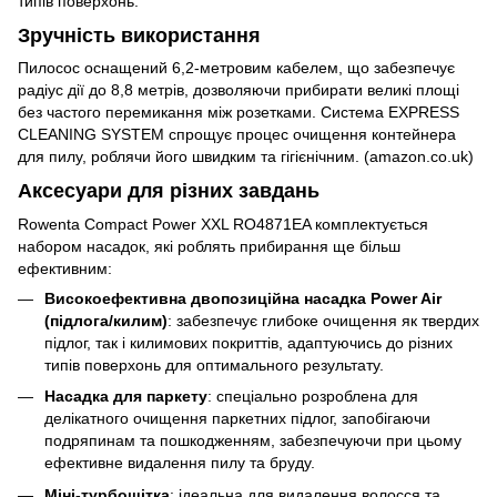
типів поверхонь.
Зручність використання
Пилосос оснащений 6,2-метровим кабелем, що забезпечує
радіус дії до 8,8 метрів, дозволяючи прибирати великі площі
без частого перемикання між розетками. Система EXPRESS
CLEANING SYSTEM спрощує процес очищення контейнера
для пилу, роблячи його швидким та гігієнічним. (amazon.co.uk)
Аксесуари для різних завдань
Rowenta Compact Power XXL RO4871EA комплектується
набором насадок, які роблять прибирання ще більш
ефективним:
Високоефективна двопозиційна насадка Power Air
(підлога/килим)
: забезпечує глибоке очищення як твердих
підлог, так і килимових покриттів, адаптуючись до різних
типів поверхонь для оптимального результату.
Насадка для паркету
: спеціально розроблена для
делікатного очищення паркетних підлог, запобігаючи
подряпинам та пошкодженням, забезпечуючи при цьому
ефективне видалення пилу та бруду.
Міні-турбощітка
: ідеальна для видалення волосся та