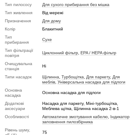
Тип пилососу
Для сухого прибирання без мішка
Тип живлення
Від мережі
Призначення
Для дому
Колір
Блакитний
Тип
Сухе
прибирання
Тип фільтрації
Циклонний фільтр
,
EPA / HEPA фільтр
повітря
Очищувальна
Ні
станція
Типи насадок
Щілинна
,
Турбощітка
,
Для паркету
,
Для
меблів
,
Універсальна насадка для підлоги
Основна
Основна насадка для підлоги
насадка
Додаткові
Насадка для паркету, Міні-турбощітка,
аксесуари
Меблева щітка, Щілинна насадка 2-в-1
Особливості
Автоматичне змотування кабелю
,
Індикатор
заповнення пилозбірника
Рівень шуму,
75
дБ (А)