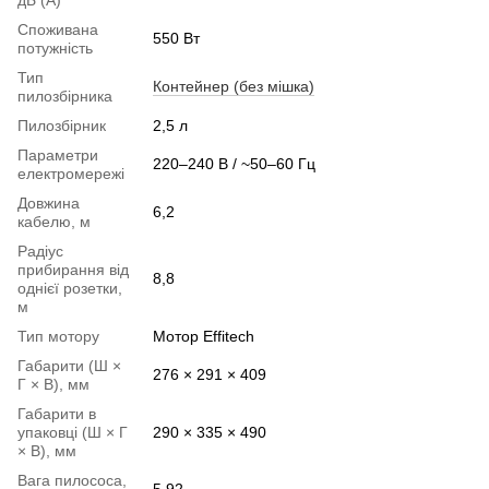
Споживана
550 Вт
потужність
Тип
Контейнер (без мішка)
пилозбірника
Пилозбірник
2,5 л
Параметри
220–240 В / ~50–60 Гц
електромережі
Довжина
6,2
кабелю, м
Радіус
прибирання від
8,8
однієї розетки,
м
Тип мотору
Мотор Effitech
Габарити (Ш ×
276 × 291 × 409
Г × В), мм
Габарити в
упаковці (Ш × Г
290 × 335 × 490
× В), мм
Вага пилососа,
5,92