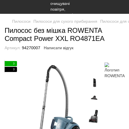
Пилососи
Пилососи для сухого прибирання
Пилососи для
Пилосос без мішка ROWENTA
Compact Power XXL RO4871EA
Артикул:
94270007
Написати відгук
3
3