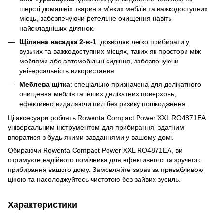
шерсті домашніх тварин з м'яких меблів та важкодоступних
місць, забезпечуючи ретельне очищення навіть
найскладніших ділянок.
Щілинна насадка 2-в-1
: дозволяє легко прибирати у
вузьких та важкодоступних місцях, таких як простори між
меблями або автомобільні сидіння, забезпечуючи
універсальність використання.
Меблева щітка
: спеціально призначена для делікатного
очищення меблів та інших делікатних поверхонь,
ефективно видаляючи пил без ризику пошкодження.
Ці аксесуари роблять Rowenta Compact Power XXL RO4871EA
універсальним інструментом для прибирання, здатним
впоратися з будь-якими завданнями у вашому домі.
Обираючи Rowenta Compact Power XXL RO4871EA, ви
отримуєте надійного помічника для ефективного та зручного
прибирання вашого дому. Замовляйте зараз за привабливою
ціною та насолоджуйтесь чистотою без зайвих зусиль.
Характеристики