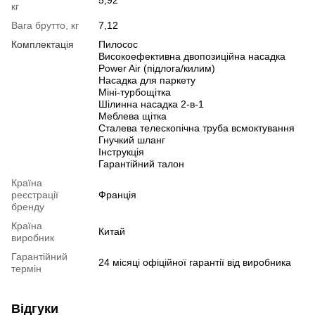
кг
Вага брутто, кг
7,12
Комплектація
Пилосос
Високоефективна двопозиційна насадка
Power Air (підлога/килим)
Насадка для паркету
Міні-турбощітка
Шілинна насадка 2-в-1
Меблева щітка
Сталева телескопічна труба всмоктування
Гнучкий шланг
Інструкція
Гарантійний талон
Країна
реєстрації
Франція
бренду
Країна
Китай
виробник
Гарантійний
24 місяці офіційної гарантії від виробника
термін
Відгуки