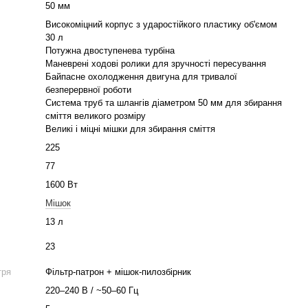
50 мм
Високоміцний корпус з ударостійкого пластику об'ємом
30 л
Потужна двоступенева турбіна
Маневрені ходові ролики для зручності пересування
Байпасне охолодження двигуна для тривалої
безперервної роботи
Система труб та шлангів діаметром 50 мм для збирання
сміття великого розміру
Великі і міцні мішки для збирання сміття
225
77
1600 Вт
Мішок
13 л
23
тря
Фільтр-патрон + мішок-пилозбірник
220–240 В / ~50–60 Гц