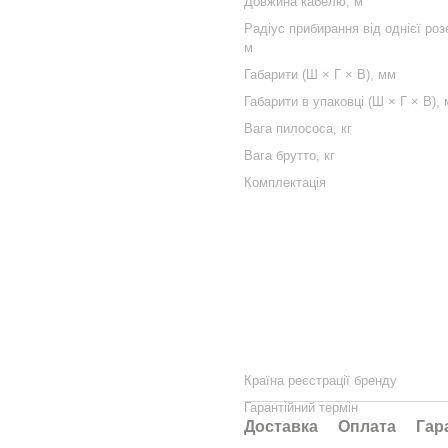
Довжина кабелю, м
Радіус прибирання від однієї роз
м
Габарити (Ш × Г × В), мм
Габарити в упаковці (Ш × Г × В),
Вага пилососа, кг
Вага брутто, кг
Комплектація
Країна реєстрації бренду
Гарантійний термін
Доставка
Оплата
Гар