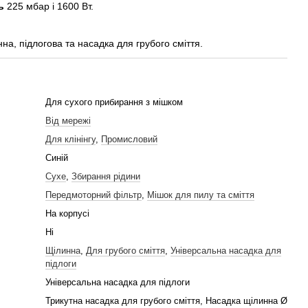
ь
225 мбар і 1600 Вт.
на, підлогова та насадка для грубого сміття.
Для сухого прибирання з мішком
Від мережі
Для клінінгу
,
Промисловий
Синій
Сухе
,
Збирання рідини
Передмоторний фільтр
,
Мішок для пилу та сміття
На корпусі
Ні
Щілинна
,
Для грубого сміття
,
Універсальна насадка для
підлоги
Універсальна насадка для підлоги
Трикутна насадка для грубого сміття, Насадка щілинна Ø