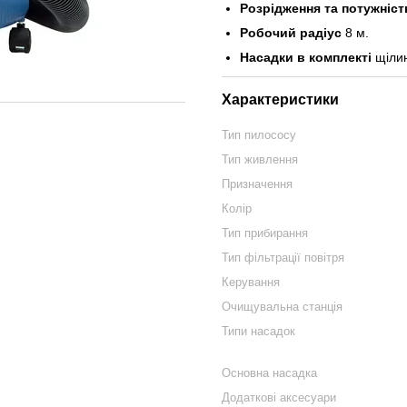
Розрідження та потужніст
Робочий радіус
8 м.
Насадки в комплекті
щілин
Характеристики
Тип пилососу
Тип живлення
Призначення
Колір
Тип прибирання
Тип фільтрації повітря
Керування
Очищувальна станція
Типи насадок
Основна насадка
Додаткові аксесуари