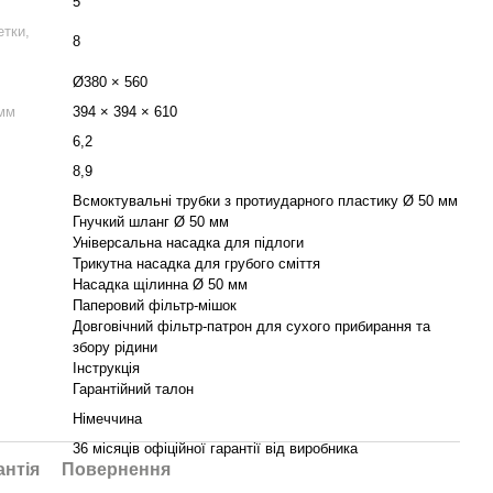
5
етки,
8
Ø380 × 560
 мм
394 × 394 × 610
6,2
8,9
Всмоктувальні трубки з протиударного пластику Ø 50 мм
Гнучкий шланг Ø 50 мм
Універсальна насадка для підлоги
Трикутна насадка для грубого сміття
Насадка щілинна Ø 50 мм
Паперовий фільтр-мішок
Довговічний фільтр-патрон для сухого прибирання та
збору рідини
Інструкція
Гарантійний талон
Німеччина
36 місяців офіційної гарантії від виробника
антія
Повернення