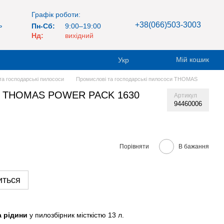
Графік роботи:
+38(066)503-3003
ь
Пн-Сб:
9:00–19:00
Нд:
вихідний
Мій кошик
Укр
та господарські пилососи
Промислові та господарські пилососи THOMAS
ос THOMAS POWER PACK 1630
Артикул
94460006
Порівняти
В бажання
иться
а рідини
у пилозбірник місткістю 13 л.