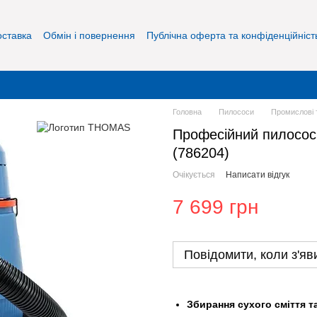
оставка
Обмін і повернення
Публічна оферта та конфіденційніст
Головна
Пилососи
Промислові 
Професійний пилос
(786204)
Очікується
Написати відгук
7 699 грн
Повідомити, коли з'яв
Збирання сухого сміття т