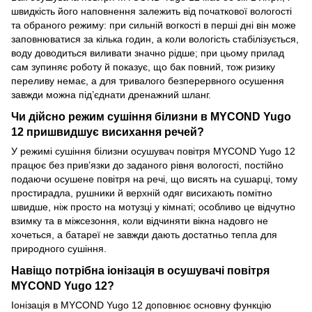
швидкість його наповнення залежить від початкової вологості
та обраного режиму: при сильній вогкості в перші дні він може
заповнюватися за кілька годин, а коли вологість стабілізується,
воду доводиться виливати значно рідше; при цьому прилад
сам зупиняє роботу й показує, що бак повний, тож ризику
переливу немає, а для тривалого безперервного осушення
завжди можна під’єднати дренажний шланг.
Чи дійсно режим сушіння білизни в MYCOND Yugo
12 пришвидшує висихання речей?
У режимі сушіння білизни осушувач повітря MYCOND Yugo 12
працює без прив’язки до заданого рівня вологості, постійно
подаючи осушене повітря на речі, що висять на сушарці, тому
простирадла, рушники й верхній одяг висихають помітно
швидше, ніж просто на мотузці у кімнаті; особливо це відчутно
взимку та в міжсезоння, коли відчиняти вікна надовго не
хочеться, а батареї не завжди дають достатньо тепла для
природного сушіння.
Навіщо потрібна іонізація в осушувачі повітря
MYCOND Yugo 12?
Іонізація в MYCOND Yugo 12 доповнює основну функцію