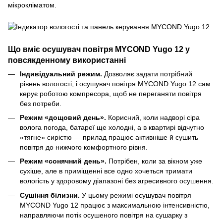
мікрокліматом.
Що вміє осушувач повітря MYCOND Yugo 12 у
повсякденному використанні
Індивідуальний режим.
Дозволяє задати потрібний
рівень вологості, і осушувач повітря MYCOND Yugo 12 сам
керує роботою компресора, щоб не переганяти повітря
без потреби.
Режим «дощовий день».
Корисний, коли надворі сіра
волога погода, батареї ще холодні, а в квартирі відчутно
«тягне» сирістю — прилад працює активніше й сушить
повітря до нижчого комфортного рівня.
Режим «сонячний день».
Потрібен, коли за вікном уже
сухіше, але в приміщенні все одно хочеться тримати
вологість у здоровому діапазоні без агресивного осушення.
Сушіння білизни.
У цьому режимі осушувач повітря
MYCOND Yugo 12 працює з максимальною інтенсивністю,
направляючи потік осушеного повітря на сушарку з