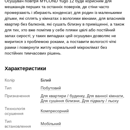
Осушувач повітря MYCOND Yugo 12 буде корисним для
мешканців перших та останніх поверхів, де стіни часто
промерзають і збирають конденсат, для родин із маленькими
дітьми, які сплять у кімнатах з вологими вікнами, для власників
квартир без балконів, які сушать білизну в приміщенні, а також
для тих, хто вже помітив у себе плями цвілі або постійний
запах сирості; у таких випадках цей осушувач дозволяє не
миритися з проблемою роками, а поставити вологості чіткі
рамки і повернути житлу нормальний мікроклімат без
постійних тимчасових рішень.
Характеристики
Колір
Білий
Тип
Побутовий
Призначення
Для квартири / будинку
,
Для ванної кімнати
,
Для сушіння білизни
,
Для підвалу / льоху
Технологія
Компресорний
осушення
Тип
Мобільний
встановлення