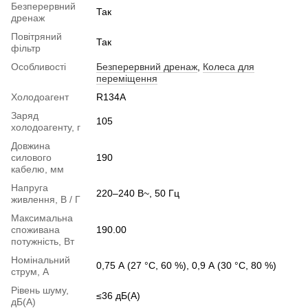
Безперервний
Так
дренаж
Повітряний
Так
фільтр
Особливості
Безперервний дренаж
,
Колеса для
переміщення
Холодоагент
R134A
Заряд
105
холодоагенту, г
Довжина
силового
190
кабелю, мм
Напруга
220–240 В~, 50 Гц
живлення, В / Г
Максимальна
споживана
190.00
потужність, Вт
Номінальний
0,75 А (27 °C, 60 %), 0,9 А (30 °C, 80 %)
струм, А
Рівень шуму,
≤36 дБ(A)
дБ(А)