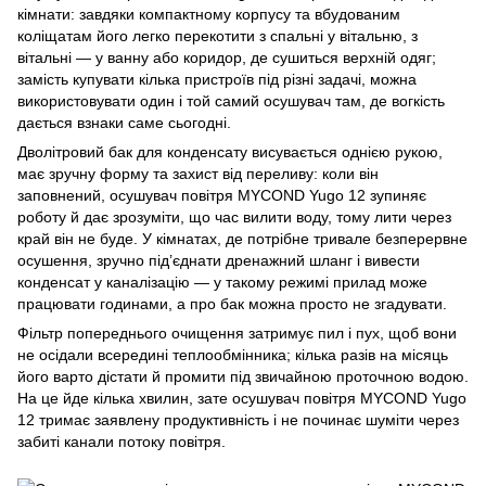
кімнати: завдяки компактному корпусу та вбудованим
коліщатам його легко перекотити з спальні у вітальню, з
вітальні — у ванну або коридор, де сушиться верхній одяг;
замість купувати кілька пристроїв під різні задачі, можна
використовувати один і той самий осушувач там, де вогкість
дається взнаки саме сьогодні.
Дволітровий бак для конденсату висувається однією рукою,
має зручну форму та захист від переливу: коли він
заповнений, осушувач повітря MYCOND Yugo 12 зупиняє
роботу й дає зрозуміти, що час вилити воду, тому лити через
край він не буде. У кімнатах, де потрібне тривале безперервне
осушення, зручно під’єднати дренажний шланг і вивести
конденсат у каналізацію — у такому режимі прилад може
працювати годинами, а про бак можна просто не згадувати.
Фільтр попереднього очищення затримує пил і пух, щоб вони
не осідали всередині теплообмінника; кілька разів на місяць
його варто дістати й промити під звичайною проточною водою.
На це йде кілька хвилин, зате осушувач повітря MYCOND Yugo
12 тримає заявлену продуктивність і не починає шуміти через
забиті канали потоку повітря.