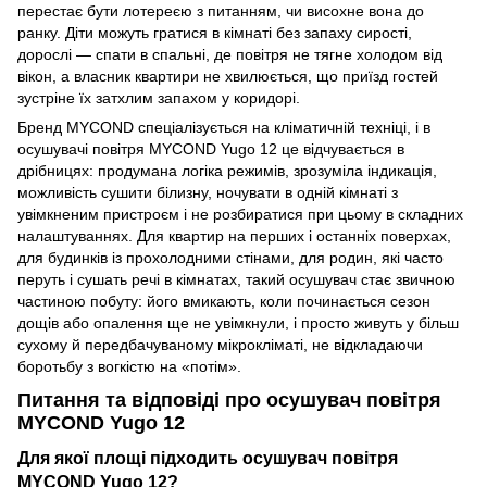
перестає бути лотереєю з питанням, чи висохне вона до
ранку. Діти можуть гратися в кімнаті без запаху сирості,
дорослі — спати в спальні, де повітря не тягне холодом від
вікон, а власник квартири не хвилюється, що приїзд гостей
зустріне їх затхлим запахом у коридорі.
Бренд MYCOND спеціалізується на кліматичній техніці, і в
осушувачі повітря MYCOND Yugo 12 це відчувається в
дрібницях: продумана логіка режимів, зрозуміла індикація,
можливість сушити білизну, ночувати в одній кімнаті з
увімкненим пристроєм і не розбиратися при цьому в складних
налаштуваннях. Для квартир на перших і останніх поверхах,
для будинків із прохолодними стінами, для родин, які часто
перуть і сушать речі в кімнатах, такий осушувач стає звичною
частиною побуту: його вмикають, коли починається сезон
дощів або опалення ще не увімкнули, і просто живуть у більш
сухому й передбачуваному мікрокліматі, не відкладаючи
боротьбу з вогкістю на «потім».
Питання та відповіді про осушувач повітря
MYCOND Yugo 12
Для якої площі підходить осушувач повітря
MYCOND Yugo 12?