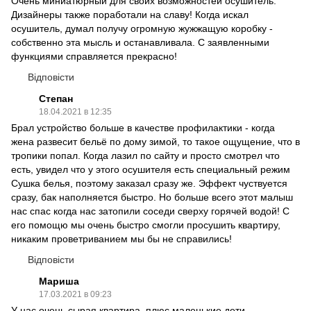
Очень миниатюрный для своих возможностей осушитель.
Дизайнеры также поработали на славу! Когда искал
осушитель, думал получу огромную жужжащую коробку -
собственно эта мысль и останавливала. С заявленными
функциями справляется прекрасно!
Відповісти
Степан
18.04.2021 в 12:35
Брал устройство больше в качестве профилактики - когда
жена развесит бельё по дому зимой, то такое ощущение, что в
тропики попал. Когда лазил по сайту и просто смотрел что
есть, увидел что у этого осушителя есть специальный режим
Сушка белья, поэтому заказал сразу же. Эффект чуствуется
сразу, бак наполняется быстро. Но больше всего этот малыш
нас спас когда нас затопили соседи сверху горячей водой! С
его помощю мы очень быстро смогли просушить квартиру,
никаким проветриванием мы бы не справились!
Відповісти
Мариша
17.03.2021 в 09:23
У нас очень сырая квартира, плюс маленькие дети,