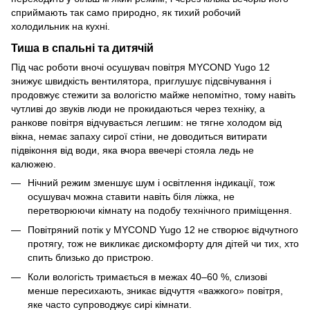
сприймають так само природно, як тихий робочий
холодильник на кухні.
Тиша в спальні та дитячій
Під час роботи вночі осушувач повітря MYCOND Yugo 12
знижує швидкість вентилятора, приглушує підсвічування і
продовжує стежити за вологістю майже непомітно, тому навіть
чутливі до звуків люди не прокидаються через техніку, а
ранкове повітря відчувається легшим: не тягне холодом від
вікна, немає запаху сирої стіни, не доводиться витирати
підвіконня від води, яка вчора ввечері стояла ледь не
калюжею.
Нічний режим зменшує шум і освітлення індикації, тож
осушувач можна ставити навіть біля ліжка, не
перетворюючи кімнату на подобу технічного приміщення.
Повітряний потік у MYCOND Yugo 12 не створює відчутного
протягу, тож не викликає дискомфорту для дітей чи тих, хто
спить близько до пристрою.
Коли вологість тримається в межах 40–60 %, слизові
менше пересихають, зникає відчуття «важкого» повітря,
яке часто супроводжує сирі кімнати.