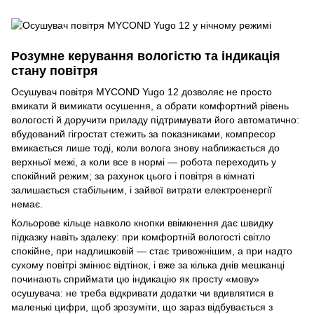
Розумне керування вологістю та індикація
стану повітря
Осушувач повітря MYCOND Yugo 12 дозволяє не просто
вмикати й вимикати осушення, а обрати комфортний рівень
вологості й доручити приладу підтримувати його автоматично:
вбудований гігростат стежить за показниками, компресор
вмикається лише тоді, коли волога знову наближається до
верхньої межі, а коли все в нормі — робота переходить у
спокійний режим; за рахунок цього і повітря в кімнаті
залишається стабільним, і зайвої витрати електроенергії
немає.
Кольорове кільце навколо кнопки ввімкнення дає швидку
підказку навіть здалеку: при комфортній вологості світло
спокійне, при надлишковій — стає тривожнішим, а при надто
сухому повітрі змінює відтінок, і вже за кілька днів мешканці
починають сприймати цю індикацію як просту «мову»
осушувача: не треба відкривати додатки чи вдивлятися в
маленькі цифри, щоб зрозуміти, що зараз відбувається з