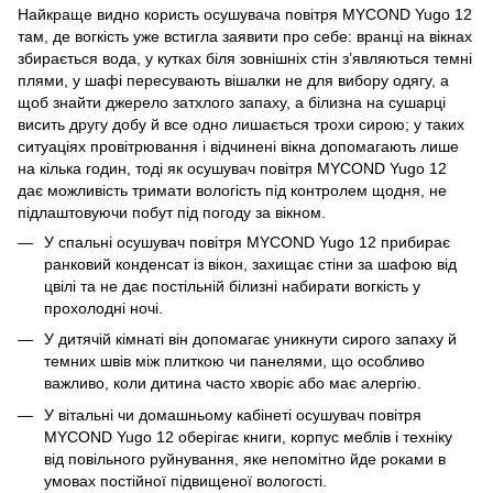
Найкраще видно користь осушувача повітря MYCOND Yugo 12
там, де вогкість уже встигла заявити про себе: вранці на вікнах
збирається вода, у кутках біля зовнішніх стін з’являються темні
плями, у шафі пересувають вішалки не для вибору одягу, а
щоб знайти джерело затхлого запаху, а білизна на сушарці
висить другу добу й все одно лишається трохи сирою; у таких
ситуаціях провітрювання і відчинені вікна допомагають лише
на кілька годин, тоді як осушувач повітря MYCOND Yugo 12
дає можливість тримати вологість під контролем щодня, не
підлаштовуючи побут під погоду за вікном.
У спальні осушувач повітря MYCOND Yugo 12 прибирає
ранковий конденсат із вікон, захищає стіни за шафою від
цвілі та не дає постільній білизні набирати вогкість у
прохолодні ночі.
У дитячій кімнаті він допомагає уникнути сирого запаху й
темних швів між плиткою чи панелями, що особливо
важливо, коли дитина часто хворіє або має алергію.
У вітальні чи домашньому кабінеті осушувач повітря
MYCOND Yugo 12 оберігає книги, корпус меблів і техніку
від повільного руйнування, яке непомітно йде роками в
умовах постійної підвищеної вологості.