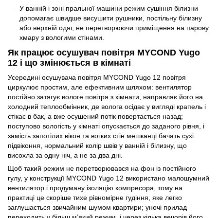
У ванній і зоні пральної машини режим сушіння білизни
допомагає швидше висушити рушники, постільну білизну
або верхній одяг, не перетворюючи приміщення на парову
хмару з вологими стінами.
Як працює осушувач повітря MYCOND Yugo
12 і що змінюється в кімнаті
Усередині осушувача повітря MYCOND Yugo 12 повітря
циркулює простим, але ефективним шляхом: вентилятор
постійно затягує вологе повітря з кімнати, направляє його на
холодний теплообмінник, де волога осідає у вигляді крапель і
стікає в бак, а вже осушений потік повертається назад;
поступово вологість у кімнаті опускається до заданого рівня, і
замість запотілих вікон та вогких стін мешканці бачать сухі
підвіконня, нормальний колір швів у ванній і білизну, що
висохла за одну ніч, а не за два дні.
Щоб такий режим не перетворювався на фон із постійного
гулу, у конструкції MYCOND Yugo 12 використано малошумний
вентилятор і продуману ізоляцію компресора, тому на
практиці це скоріше тихе рівномірне гудіння, яке легко
заглушається звичайним шумом квартири; уночі прилад
переходить у більш м’який режим, і через кілька вечорів його