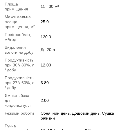
Площа
11 - 30 м²
приміщення
Максимальна
площа
25.0
приміщення, м²
Повітрообмін,
120.0
м³/год
Видалення
До 20 л
вологи на добу
Продуктивність
при 30°/ 80%, л
12.00
/ добу
Продуктивність
при 27°/ 60%, л
6.80
/ добу
Ємність бака
для
2.00
конденсату, л
Режими роботи
Сонячний день, Дощовий день, Сушка
білизни
Ручна