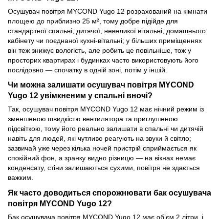
Осушувач повітря MYCOND Yugo 12 розрахований на кімнати
площею до приблизно 25 м², тому добре підійде для
стандартної спальні, дитячої, невеликої вітальні, домашнього
кабінету чи поєднаної кухні-вітальні; у більших приміщеннях
він теж знижує вологість, але робить це повільніше, тож у
просторих квартирах і будинках часто використовують його
послідовно — спочатку в одній зоні, потім у іншій.
Чи можна залишати осушувач повітря MYCOND
Yugo 12 увімкненим у спальні вночі?
Так, осушувач повітря MYCOND Yugo 12 має нічний режим із
зменшеною швидкістю вентилятора та приглушеною
підсвіткою, тому його реально залишати в спальні чи дитячій
навіть для людей, які чутливо реагують на звуки й світло;
зазвичай уже через кілька ночей пристрій сприймається як
спокійний фон, а зранку видно різницю — на вікнах немає
конденсату, стіни залишаються сухими, повітря не здається
важким.
Як часто доводиться спорожнювати бак осушувача
повітря MYCOND Yugo 12?
Бак осушувача повітря MYCOND Yugo 12 має обʼєм 2 літри, і