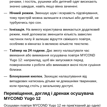
речами, і постіль, рушники або дитячий одяг висихають
значно швидше, навіть якщо вікна зачинені.
Нічний режим.
Зменшує шум і яскравість підсвічування,
тому пристрій можна залишати в спальні або дитячій, не
турбуючись про сон.
Іонізація.
На вимогу користувача вмикається додатковий
режим, який допомагає зменшити кількість завислих
частинок пилу й залишає відчуття свіжішого повітря,
особливо в кімнатах із великою кількістю текстилю.
Таймер на 24 години.
Дає змогу налаштувати час
вмикання або вимикання осушувача повітря MYCOND
Yugo 12: наприклад, щоб він запускався перед
поверненням з роботи або вимикався вночі після сушіння
білизни.
Блокування кнопок.
Захищає налаштування від
випадкових натискань дітьми чи домашніми тваринами,
коли прилад стоїть у загальному доступі.
Переміщення, догляд і дренаж осушувача
MYCOND Yugo 12
Осушувач повітря MYCOND Yugo 12 не прив’язаний до однієї