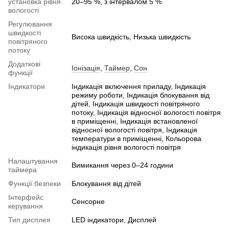
установка рівня
20–95 %, з інтервалом 5 %
вологості
Регулювання
швидкості
Висока швидкість, Низька швидкість
повітряного
потоку
Додаткові
Іонізація
,
Таймер
,
Сон
функції
Індикатори
Індикація включення приладу, Індикація
режиму роботи, Індикація блокування від
дітей, Індикація швидкості повітряного
потоку, Індикація відносної вологості повітря
в приміщенні, Індикація встановленої
відносної вологості повітря, Індикація
температури в приміщенні, Кольорова
індикація рівня вологості повітря
Налаштування
Вимикання через 0–24 години
таймера
Функції безпеки
Блокування від дітей
Інтерфейс
Сенсорне
керування
Тип дисплея
LED індикатори, Дисплей