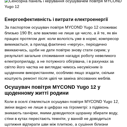
Енергоефективність і витрати електроенергії
За паспортом осушувач повітря MYCOND Yugo 12 споживає
близько 190 Вт, але важливо не лише це число, а й те, як він
працює протягом дня: коли вологість уже в нормі, компресор
вимикається, а прилад фактично «чергує», періодично
вмикаючись, щоби не дати повітрю знову стати сирим; у
результаті загальне споживання нагадує роботу невеликого
електроприладу, а не потужного обігрівача, і в рахунках за
світло його частка не виглядає чимось несумісним із
щоденним використанням, особливо якщо згадати, скільки
коштують ремонт після цвілі чи заміна зіпсованих меблів.
Осушувач повітря MYCOND Yugo 12 у
щоденному житті родини
Коли в оселі з’являється осушувач повітря MYCOND Yugo 12,
зміни видно не лише в цифрах на гігрометрі: з підвіконь
зникають ганчірки, якими доводилося щоранку збирати воду,
стіни в кутах перестають темніти, у ванній не доводиться
щотижня відтирати шви між плиткою, а сушіння білизни