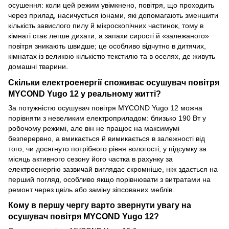
осушення: коли цей режим увімкнено, повітря, що проходить
через прилад, насичується іонами, які допомагають зменшити
кількість завислого пилу й мікроскопічних частинок, тому в
кімнаті стає легше дихати, а запахи сирості й «залежаного»
повітря зникають швидше; це особливо відчутно в дитячих,
кімнатах із великою кількістю текстилю та в оселях, де живуть
домашні тварини.
Скільки електроенергії споживає осушувач повітря
MYCOND Yugo 12 у реальному житті?
За потужністю осушувач повітря MYCOND Yugo 12 можна
порівняти з невеликим електроприладом: близько 190 Вт у
робочому режимі, але він не працює на максимумі
безперервно, а вмикається й вимикається в залежності від
того, чи досягнуто потрібного рівня вологості; у підсумку за
місяць активного сезону його частка в рахунку за
електроенергію зазвичай виглядає скромніше, ніж здається на
перший погляд, особливо якщо порівнювати з витратами на
ремонт через цвіль або заміну зіпсованих меблів.
Кому в першу чергу варто звернути увагу на
осушувач повітря MYCOND Yugo 12?