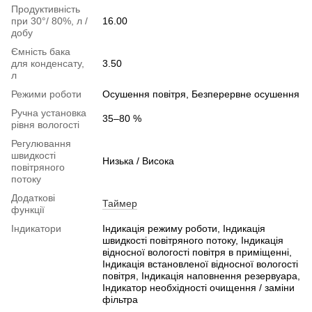
Продуктивність
при 30°/ 80%, л /
16.00
добу
Ємність бака
для конденсату,
3.50
л
Режими роботи
Осушення повітря, Безперервне осушення
Ручна установка
35–80 %
рівня вологості
Регулювання
швидкості
Низька / Висока
повітряного
потоку
Додаткові
Таймер
функції
Індикатори
Індикація режиму роботи, Індикація
швидкості повітряного потоку, Індикація
відносної вологості повітря в приміщенні,
Індикація встановленої відносної вологості
повітря, Індикація наповнення резервуара,
Індикатор необхідності очищення / заміни
фільтра