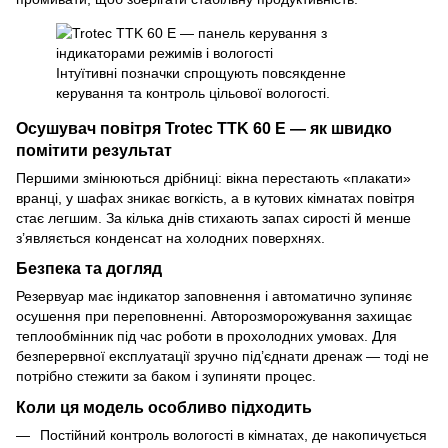
Інтуїтивні позначки спрощують повсякденне
керування та контроль цільової вологості.
Осушувач повітря Trotec TTK 60 E — як швидко
помітити результат
Першими змінюються дрібниці: вікна перестають «плакати»
вранці, у шафах зникає вогкість, а в кутових кімнатах повітря
стає легшим. За кілька днів стихають запах сирості й менше
з’являється конденсат на холодних поверхнях.
Безпека та догляд
Резервуар має індикатор заповнення і автоматично зупиняє
осушення при переповненні. Авторозморожування захищає
теплообмінник під час роботи в прохолодних умовах. Для
безперервної експлуатації зручно під’єднати дренаж — тоді не
потрібно стежити за баком і зупиняти процес.
Коли ця модель особливо підходить
Постійний контроль вологості в кімнатах, де накопичується