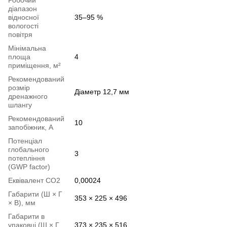
Робочий
діапазон
відносної
35–95 %
вологості
повітря
Мінімальна
площа
4
приміщення, м²
Рекомендований
розмір
Діаметр 12,7 мм
дренажного
шлангу
Рекомендований
10
запобіжник, А
Потенціал
глобального
3
потепління
(GWP factor)
Еквівалент СО2
0,00024
Габарити (Ш × Г
353 × 225 × 496
× В), мм
Габарити в
упаковці (Ш × Г
373 × 235 × 516