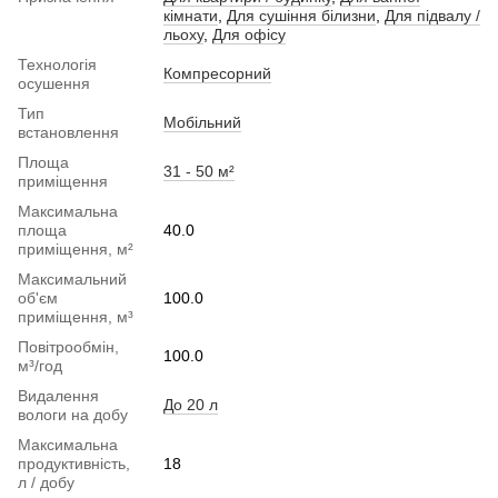
кімнати
,
Для сушіння білизни
,
Для підвалу /
льоху
,
Для офісу
Технологія
Компресорний
осушення
Тип
Мобільний
встановлення
Площа
31 - 50 м²
приміщення
Максимальна
площа
40.0
приміщення, м²
Максимальний
об'єм
100.0
приміщення, м³
Повітрообмін,
100.0
м³/год
Видалення
До 20 л
вологи на добу
Максимальна
продуктивність,
18
л / добу