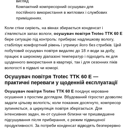
Компактний компресорний осушувач для
постійного використання в житлових і службових
приміщеннях.
Коли стіни сиріють, на вікнах збирається конденсат і
з’являється запах вологи,
осушувач повітря Trotec TTK 60 E
бере ситуацію під контроль: прибирає надлишкову вологу,
стабілізує комфортний рівень і утримує його без стрибків. Цей
побутовий осушувач повітря видаляє до 18 л води за добу,
працює в широкому діапазоні температур і підходить як для
щоденного використання в квартирі, так і для сезонних піків
вологості в підвалі чи коморі.
Осушувач повітря Trotec TTK 60 E —
практичні переваги у щоденній експлуатації
Осушувач повітря Trotec TTK 60 E
поєднує кероване
осушення з простим доглядом. Вбудований гігростат дозволяє
задати цільову вологість; коли показник досягнуто, компресор
зупиняється, а циркуляція повітря зберігається. Для
інтенсивних задач, як-от сушіння білизни чи пришвидшене
підсушування після прибирання, є режим підвищеної
продуктивності. За потреби конденсат відводять безперервно