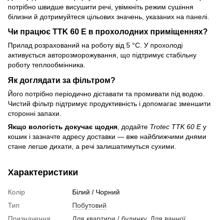
потрібно швидше висушити речі, увімкніть режим сушіння
білизни й дотримуйтеся цільових значень, указаних на панелі.
Чи працює TTK 60 E в прохолодних приміщеннях?
Прилад розрахований на роботу від 5 °C. У прохолоді
активується авторозморожування, що підтримує стабільну
роботу теплообмінника.
Як доглядати за фільтром?
Його потрібно періодично діставати та промивати під водою.
Чистий фільтр підтримує продуктивність і допомагає зменшити
сторонні запахи.
Якщо вологість докучає щодня
, додайте
Trotec TTK 60 E
у
кошик і зазначте адресу доставки — вже найближчими днями
стане легше дихати, а речі залишатимуться сухими.
Характеристики
Колір
Білий / Чорний
Тип
Побутовий
Призначення
Для квартири / будинку
,
Для ванної