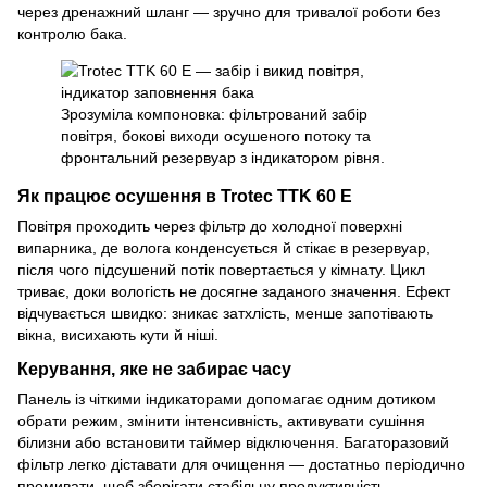
через дренажний шланг — зручно для тривалої роботи без
контролю бака.
Зрозуміла компоновка: фільтрований забір
повітря, бокові виходи осушеного потоку та
фронтальний резервуар з індикатором рівня.
Як працює осушення в Trotec TTK 60 E
Повітря проходить через фільтр до холодної поверхні
випарника, де волога конденсується й стікає в резервуар,
після чого підсушений потік повертається у кімнату. Цикл
триває, доки вологість не досягне заданого значення. Ефект
відчувається швидко: зникає затхлість, менше запотівають
вікна, висихають кути й ніші.
Керування, яке не забирає часу
Панель із чіткими індикаторами допомагає одним дотиком
обрати режим, змінити інтенсивність, активувати сушіння
білизни або встановити таймер відключення. Багаторазовий
фільтр легко діставати для очищення — достатньо періодично
промивати, щоб зберігати стабільну продуктивність.