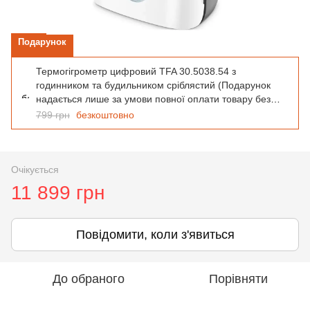
Подарунок
Термогігрометр цифровий TFA 30.5038.54 з
годинником та будильником сріблястий (Подарунок
надається лише за умови повної оплати товару без
використання додаткових знижок чи промо-кодів. При
799 грн
безкоштовно
покупці в кредит, оплаті частинами подарунок не
надається)
Очікується
11 899 грн
Повідомити, коли з'явиться
До обраного
Порівняти