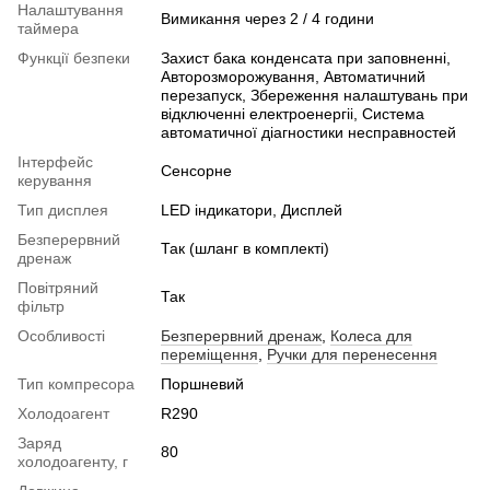
Налаштування
Вимикання через 2 / 4 години
таймера
Функції безпеки
Захист бака конденсата при заповненні,
Авторозморожування, Автоматичний
перезапуск, Збереження налаштувань при
відключенні електроенергіі, Система
автоматичної діагностики несправностей
Інтерфейс
Сенсорне
керування
Тип дисплея
LED індикатори, Дисплей
Безперервний
Так (шланг в комплекті)
дренаж
Повітряний
Так
фільтр
Особливості
Безперервний дренаж
,
Колеса для
переміщення
,
Ручки для перенесення
Тип компресора
Поршневий
Холодоагент
R290
Заряд
80
холодоагенту, г