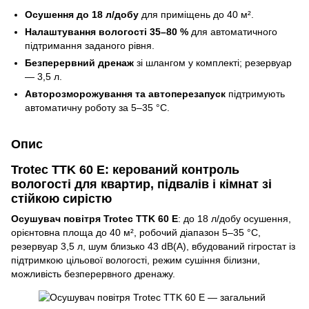
Осушення до 18 л/добу
для приміщень до 40 м².
Налаштування вологості 35–80 %
для автоматичного
підтримання заданого рівня.
Безперервний дренаж
зі шлангом у комплекті; резервуар
— 3,5 л.
Авторозморожування та автоперезапуск
підтримують
автоматичну роботу за 5–35 °C.
Опис
Trotec TTK 60 E: керований контроль
вологості для квартир, підвалів і кімнат зі
стійкою сирістю
Осушувач повітря Trotec TTK 60 E
: до 18 л/добу осушення,
орієнтовна площа до 40 м², робочий діапазон 5–35 °C,
резервуар 3,5 л, шум близько 43 dB(A), вбудований гігростат із
підтримкою цільової вологості, режим сушіння білизни,
можливість безперервного дренажу.