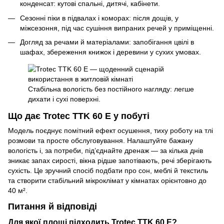
конденсат: кутові спальні, дитячі, кабінети.
Сезонні піки в підвалах і коморах: після дощів, у
міжсезоння, під час сушіння випраних речей у приміщенні.
Догляд за речами й матеріалами: запобігання цвілі в
шафах, збереження книжок і деревини у сухих умовах.
Стабільна вологість без постійного нагляду: легше
дихати і сухі поверхні.
Що дає Trotec TTK 60 E у побуті
Модель поєднує помітний ефект осушення, тиху роботу на тлі
розмови та просте обслуговування. Налаштуйте бажану
вологість і, за потреби, під’єднайте дренаж — за кілька днів
зникає запах сирості, вікна рідше запотівають, речі зберігають
сухість. Це зручний спосіб подбати про сон, меблі й текстиль
та створити стабільний мікроклімат у кімнатах орієнтовно до
40 м².
Питання й відповіді
Для якої площі підходить Trotec TTK 60 E?