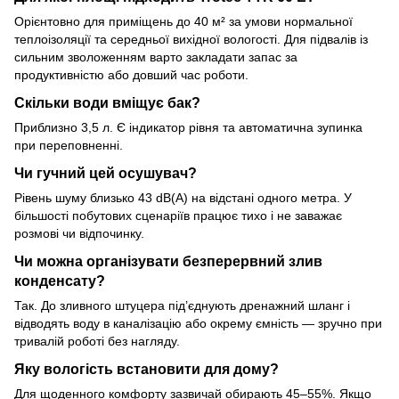
Орієнтовно для приміщень до 40 м² за умови нормальної
теплоізоляції та середньої вихідної вологості. Для підвалів із
сильним зволоженням варто закладати запас за
продуктивністю або довший час роботи.
Скільки води вміщує бак?
Приблизно 3,5 л. Є індикатор рівня та автоматична зупинка
при переповненні.
Чи гучний цей осушувач?
Рівень шуму близько 43 dB(A) на відстані одного метра. У
більшості побутових сценаріїв працює тихо і не заважає
розмові чи відпочинку.
Чи можна організувати безперервний злив
конденсату?
Так. До зливного штуцера під’єднують дренажний шланг і
відводять воду в каналізацію або окрему ємність — зручно при
тривалій роботі без нагляду.
Яку вологість встановити для дому?
Для щоденного комфорту зазвичай обирають 45–55%. Якщо