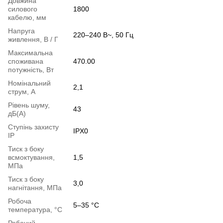
Довжина
силового
1800
кабелю, мм
Напруга
220–240 В~, 50 Гц
живлення, В / Г
Максимальна
споживана
470.00
потужність, Вт
Номінальний
2,1
струм, А
Рівень шуму,
43
дБ(А)
Ступінь захисту
IPX0
IP
Тиск з боку
всмоктування,
1,5
МПа
Тиск з боку
3,0
нагнітання, МПа
Робоча
5–35 °C
температура, °С