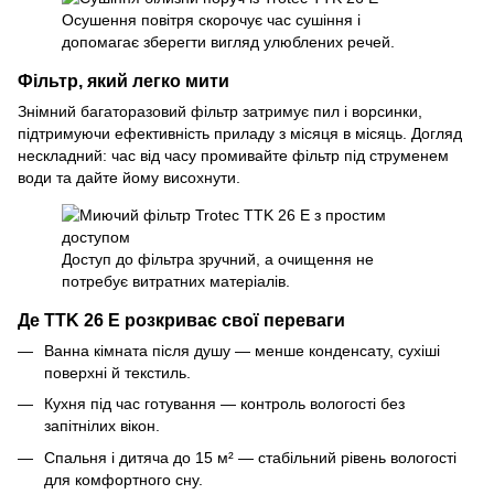
Осушення повітря скорочує час сушіння і
допомагає зберегти вигляд улюблених речей.
Фільтр, який легко мити
Знімний багаторазовий фільтр затримує пил і ворсинки,
підтримуючи ефективність приладу з місяця в місяць. Догляд
нескладний: час від часу промивайте фільтр під струменем
води та дайте йому висохнути.
Доступ до фільтра зручний, а очищення не
потребує витратних матеріалів.
Де TTK 26 E розкриває свої переваги
Ванна кімната після душу — менше конденсату, сухіші
поверхні й текстиль.
Кухня під час готування — контроль вологості без
запітнілих вікон.
Спальня і дитяча до 15 м² — стабільний рівень вологості
для комфортного сну.