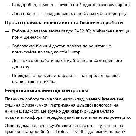
Гардеробна, комора — сухі стіни й одяг без запаху сирості.
Зона прання — швидше висихання білизни без перегріву.
Прості правила ефективної та безпечної роботи
Робочий діапазон температур: 5–32 °C; мінімальна площа
приміщення: 4 м².
Забезпечте вільний доступ повітря до решіток: не
притискайте прилад до стін і штор.
Для тривалої роботи підключайте шланг самопливного
дренажу.
Періодично промивайте фільтр — так прилад працює
стабільніше та тихіше.
Енергоспоживання під контролем
Плануйте роботу таймером: наприклад, увечері інтенсивне
сушіння білизни, уночі підтримання цільової вологості на
нижчій швидкості. Це зручно для квартири, де важливо
поєднати комфорт і передбачувані витрати на електроенергію.
Якщо вдома час від часу з’являється сирість — у ванній, на
кухні чи в гардеробній — Trotec TTK 26 E допоможе навести