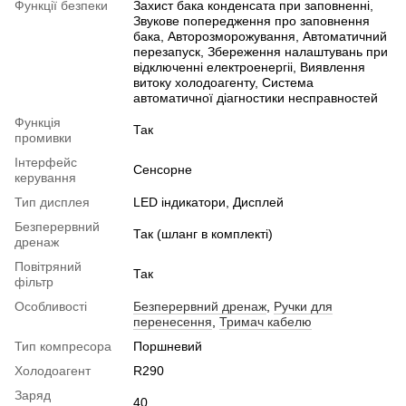
Функції безпеки
Захист бака конденсата при заповненні,
Звукове попередження про заповнення
бака, Авторозморожування, Автоматичний
перезапуск, Збереження налаштувань при
відключенні електроенергіі, Виявлення
витоку холодоагенту, Система
автоматичної діагностики несправностей
Функція
Так
промивки
Інтерфейс
Сенсорне
керування
Тип дисплея
LED індикатори, Дисплей
Безперервний
Так (шланг в комплекті)
дренаж
Повітряний
Так
фільтр
Особливості
Безперервний дренаж
,
Ручки для
перенесення
,
Тримач кабелю
Тип компресора
Поршневий
Холодоагент
R290
Заряд
40