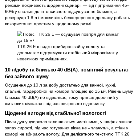
режими покривають щоденні сценарії — від підтримання 45–
60% у спальні до інтенсивного підсушування білизни, а
резервуар 1.8 л і можливість безперервного дренажу роблять
використання простим у щоденному ритмі.
TTK 26 E швидко прибирає зайву вологу та
допомагає підтримувати стабільний мікроклімат у
невеликих приміщеннях.
10 л/добу та близько 40 dB(A): помітний результат
без зайвого шуму
Осушення до 10 л за добу достатньо для ванної, кухні,
спальні, гардеробної чи комори площею до 15 м². Рівень шуму
близько 40 dB(A) не відволікає, тому прилад доречний у
житлових кімнатах і під час вечірнього відпочинку.
Щоденні вигоди від стабільної вологості
Після душу дзеркала залишаються чистішими, у шафах зникає
запах сирості, під час готування вікна не «плачуть», а стіни у
коморі не вбирають вологу. Для делікатного текстилю TTK 26