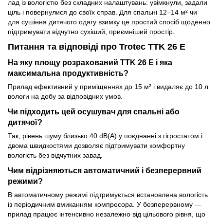
лад із вологістю без складних налаштувань: увімкнули, задали
ціль і повернулися до своїх справ. Для спальні 12–14 м² чи
для сушіння дитячого одягу взимку це простий спосіб щоденно
підтримувати відчутно сухіший, приємніший простір.
Питання та відповіді про Trotec TTK 26 E
На яку площу розрахований TTK 26 E і яка
максимальна продуктивність?
Прилад ефективний у приміщеннях до 15 м² і видаляє до 10 л
вологи на добу за відповідних умов.
Чи підходить цей осушувач для спальні або
дитячої?
Так, рівень шуму близько 40 dB(A) у поєднанні з гігростатом і
двома швидкостями дозволяє підтримувати комфортну
вологість без відчутних завад.
Чим відрізняються автоматичний і безперервний
режими?
В автоматичному режимі підтримується встановлена вологість
із періодичним вмиканням компресора. У безперервному —
прилад працює інтенсивно незалежно від цільового рівня, що