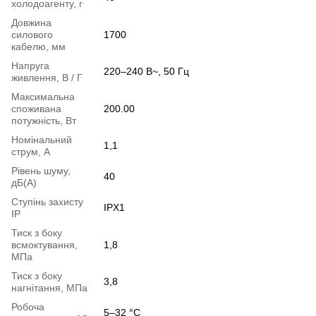
холодоагенту, г
Довжина
силового
1700
кабелю, мм
Напруга
220–240 В~, 50 Гц
живлення, В / Г
Максимальна
споживана
200.00
потужність, Вт
Номінальний
1,1
струм, А
Рівень шуму,
40
дБ(А)
Ступінь захисту
IPX1
IP
Тиск з боку
всмоктування,
1,8
МПа
Тиск з боку
3,8
нагнітання, МПа
Робоча
5–32 °C