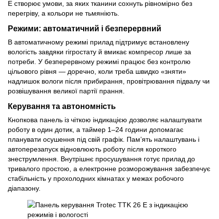
E створює умови, за яких тканини сохнуть рівномірно без
перегріву, а кольори не тьмяніють.
Режими: автоматичний і безперервний
В автоматичному режимі прилад підтримує встановлену
вологість завдяки гігростату й вмикає компресор лише за
потреби. У безперервному режимі працює без контролю
цільового рівня — доречно, коли треба швидко «зняти»
надлишок вологи після прибирання, провітрювання підвалу чи
розвішування великої партії прання.
Керування та автономність
Кнопкова панель із чіткою індикацією дозволяє налаштувати
роботу в один дотик, а таймер 1–24 години допомагає
планувати осушення під свій графік. Пам’ять налаштувань і
автоперезапуск відновлюють роботу після короткого
знеструмлення. Внутрішнє просушування готує прилад до
тривалого простою, а електронне розморожування забезпечує
стабільність у прохолодних кімнатах у межах робочого
діапазону.