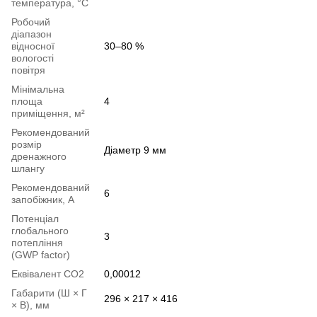
температура, °С
Робочий
діапазон
відносної
30–80 %
вологості
повітря
Мінімальна
площа
4
приміщення, м²
Рекомендований
розмір
Діаметр 9 мм
дренажного
шлангу
Рекомендований
6
запобіжник, А
Потенціал
глобального
3
потепління
(GWP factor)
Еквівалент СО2
0,00012
Габарити (Ш × Г
296 × 217 × 416
× В), мм