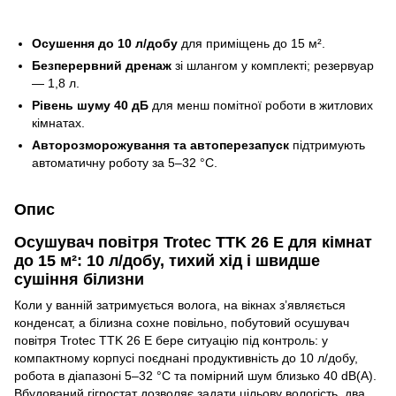
Осушення до 10 л/добу
для приміщень до 15 м².
Безперервний дренаж
зі шлангом у комплекті; резервуар
— 1,8 л.
Рівень шуму 40 дБ
для менш помітної роботи в житлових
кімнатах.
Авторозморожування та автоперезапуск
підтримують
автоматичну роботу за 5–32 °C.
Опис
Осушувач повітря Trotec TTK 26 E для кімнат
до 15 м²: 10 л/добу, тихий хід і швидше
сушіння білизни
Коли у ванній затримується волога, на вікнах з’являється
конденсат, а білизна сохне повільно, побутовий осушувач
повітря Trotec TTK 26 E бере ситуацію під контроль: у
компактному корпусі поєднані продуктивність до 10 л/добу,
робота в діапазоні 5–32 °C та помірний шум близько 40 dB(A).
Вбудований гігростат дозволяє задати цільову вологість, два