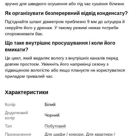
зручно для швидкого осушення або під час сушіння білизни.
Як організувати безперервний відвід конденсату?
Під’єднайте шланг діаметром приблизно 9 мм до штуцера й
скеруйте його у дренаж. У такому режимі немає потреби
спорожнювати бак.
Що таке внутрішнє просушування і коли його
вмикати?
Це цикл, який видаляє вологу з внутрішніх каналів перед
довгим простоєм. Увімкніть його наприкінці сезону з
підвищеною вологістю або якщо плануєте не користуватися
приладом тривалий час.
Характеристики
Колір
Білий
Додатковий
Чорний
колір
Тип
Побутовий
Призначення
Для шафи / комори
,
Для квартири /