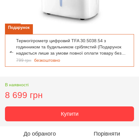
Подарунок
Термогігрометр цифровий TFA 30.5038.54 з
годинником та будильником сріблястий (Подарунок
надається лише за умови повної оплати товару без
використання додаткових знижок чи промо-кодів. При
799 грн
безкоштовно
покупці в кредит, оплаті частинами подарунок не
надається)
В наявності
8 699 грн
Купити
До обраного
Порівняти