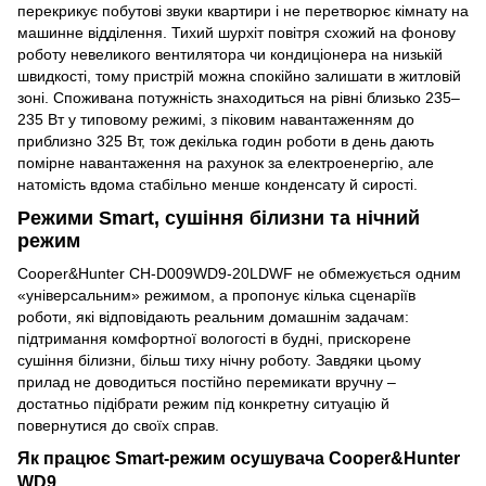
перекрикує побутові звуки квартири і не перетворює кімнату на
машинне відділення. Тихий шурхіт повітря схожий на фонову
роботу невеликого вентилятора чи кондиціонера на низькій
швидкості, тому пристрій можна спокійно залишати в житловій
зоні. Споживана потужність знаходиться на рівні близько 235–
235 Вт у типовому режимі, з піковим навантаженням до
приблизно 325 Вт, тож декілька годин роботи в день дають
помірне навантаження на рахунок за електроенергію, але
натомість вдома стабільно менше конденсату й сирості.
Режими Smart, сушіння білизни та нічний
режим
Cooper&Hunter CH-D009WD9-20LDWF не обмежується одним
«універсальним» режимом, а пропонує кілька сценаріїв
роботи, які відповідають реальним домашнім задачам:
підтримання комфортної вологості в будні, прискорене
сушіння білизни, більш тиху нічну роботу. Завдяки цьому
прилад не доводиться постійно перемикати вручну –
достатньо підібрати режим під конкретну ситуацію й
повернутися до своїх справ.
Як працює Smart-режим осушувача Cooper&Hunter
WD9