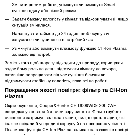
Змінити режим роботи, увімкнути чи вимкнути Smart,
сушіння одягу або нічний режим.
Задати бажану вологість у кімнаті та відкоригувати її, якщо
ситуація змінилася.
Налаштувати таймер до 24 годин, щоб осушувач
запускався чи зупинявся в потрібний час.
Увімкнути або вимкнути плазмову функцію CH-Ion Plazma
залежно від потреб.
Замість того щоб щоразу підходити до приладу, користувач
задає йому роль на день: підготувати кімнату до вечора,
активніше попрацювати під час сушіння білизни чи
підтримувати стабільну вологість, поки всі на роботі.
Покращення якості повітря: фільтр та CH-Ion
Plazma
Окрім осушення, Cooper&Hunter CH-D009WD9-20LDWF
впорядковує повітря й з точки зору чистоти. Фільтр грубого
очищення затримує волокна тканин, пил, шерсть тварин, які
інакше осідали б усередині корпусу й на поверхнях у кімнаті.
Плазмова функція CH-Ion Plazma впливає на зважені в повітрі