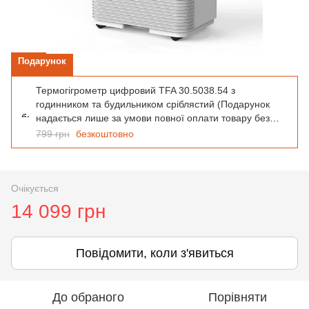
Подарунок
Термогігрометр цифровий TFA 30.5038.54 з
годинником та будильником сріблястий (Подарунок
надається лише за умови повної оплати товару без
використання додаткових знижок чи промо-кодів. При
799 грн
безкоштовно
покупці в кредит, оплаті частинами подарунок не
надається)
Очікується
14 099 грн
Повідомити, коли з'явиться
До обраного
Порівняти