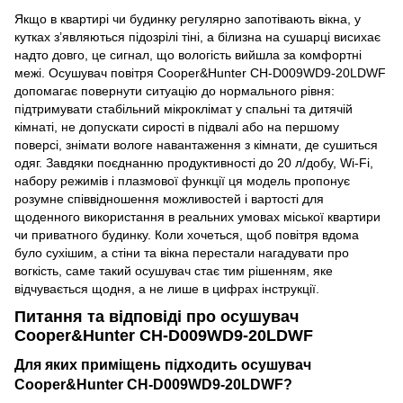
Якщо в квартирі чи будинку регулярно запотівають вікна, у
кутках з’являються підозрілі тіні, а білизна на сушарці висихає
надто довго, це сигнал, що вологість вийшла за комфортні
межі. Осушувач повітря Cooper&Hunter CH-D009WD9-20LDWF
допомагає повернути ситуацію до нормального рівня:
підтримувати стабільний мікроклімат у спальні та дитячій
кімнаті, не допускати сирості в підвалі або на першому
поверсі, знімати вологе навантаження з кімнати, де сушиться
одяг. Завдяки поєднанню продуктивності до 20 л/добу, Wi-Fi,
набору режимів і плазмової функції ця модель пропонує
розумне співвідношення можливостей і вартості для
щоденного використання в реальних умовах міської квартири
чи приватного будинку. Коли хочеться, щоб повітря вдома
було сухішим, а стіни та вікна перестали нагадувати про
вогкість, саме такий осушувач стає тим рішенням, яке
відчувається щодня, а не лише в цифрах інструкції.
Питання та відповіді про осушувач
Cooper&Hunter CH-D009WD9-20LDWF
Для яких приміщень підходить осушувач
Cooper&Hunter CH-D009WD9-20LDWF?