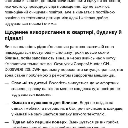
частинки й запахи, допомагаючи зменшити відчуття затхлості,
яке часто супроводжує сирі приміщення. Це не замінює
повноцінний очищувач повітря, але в кімнатах з постійною
вогкістю та текстилем різниця між «до» і «після» добре
відчувається носом і очима.
Щоденне використання в квартирі, будинку й
підвалі
Висока вологість рідко з’являється раптово: зазвичай вона
підкрадається поступово – спочатку трохи довше сохне
білизна, потім запотівають вікна, а через якийсь час у кутку
з’являється темна пляма. Осушувач Cooper&Hunter CH-
D009WD9-20LDWF дає змогу перехопити ситуацію раніше, ніж
вона стане проблемою з ремонтом і здоров’ям мешканців.
Спальні та дитячі.
Вологість знижується до комфортних
значень, зранку на вікнах менше конденсату, а повітря не
відчувається важким.
Кімната з сушаркою для білизни.
Вода не осідає на
стінах і меблях, а потрапляє в бак, речі висихають швидше,
у кімнаті не залишається запаху вогкого текстилю.
Підвал або перший поверх.
Зменшується ризик грибка
на стінах і стелі, речі в коробках та шафах менше