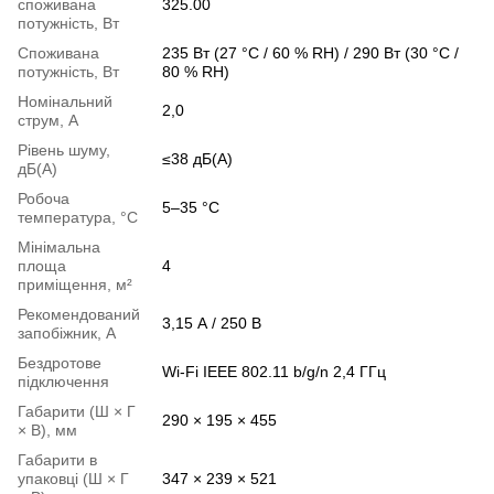
споживана
325.00
потужність, Вт
Споживана
235 Вт (27 °C / 60 % RH) / 290 Вт (30 °C /
потужність, Вт
80 % RH)
Номінальний
2,0
струм, А
Рівень шуму,
≤38 дБ(A)
дБ(А)
Робоча
5–35 °C
температура, °С
Мінімальна
площа
4
приміщення, м²
Рекомендований
3,15 А / 250 В
запобіжник, А
Бездротове
Wi-Fi IEEE 802.11 b/g/n 2,4 ГГц
підключення
Габарити (Ш × Г
290 × 195 × 455
× В), мм
Габарити в
упаковці (Ш × Г
347 × 239 × 521