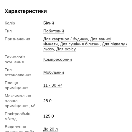
Характеристики
Колір
Білий
Тип
Побутовий
Призначення
Для квартири / будинку
,
Для ванної
кімнати
,
Для сушіння білизни
,
Для підвалу /
льоху
,
Для офісу
Технологія
Компресорний
осушення
Тип
Мобільний
встановлення
Площа
11 - 30 м²
приміщення
Максимальна
площа
28.0
приміщення, м²
Повітрообмін,
125.0
м³/год
Видалення
До 20 л
вологи на добу