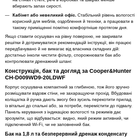
вбирають запах сирості.
Кабінет або невеликий офіс.
Стабільний рівень вологості
корисний для меблів, оздоблення й техніки, а працювати в
такому приміщенні помітно комфортніше протягом дня.
Якщо ставити осушувач на рівну поверхню, не закривати
решітки й дотримуватися рекомендацій інструкції, він працює
передбачувано й не вимагає від власника складних дій:
достатньо інколи чистити фільтр, спорожнювати бак або
контролювати дренажний шланг.
Конструкція, бак та догляд за Cooper&Hunter
CH-D009WD9-20LDWF
Корпус осушувача компактний за глибиною, тож його зручно
розміщувати вздовж стіни, не захаращуючи прохід. Вбудовані
коліщатка й ручка дають змогу без зусиль перекотити прилад
із вітальні до спальні або, за потреби, перемістити до підвалу.
Панель керування з індикацією вологості та режимів дає
зрозуміти, що відбувається: видно, який режим активний, чи
підключений Wi-Fi, чи не заповнений бак.
Бак на 1,8 л та безперервний дренаж конденсату