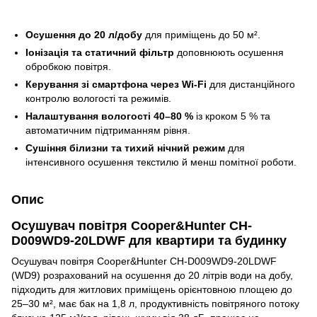
Осушення до 20 л/добу
для приміщень до 50 м².
Іонізація та статичний фільтр
доповнюють осушення
обробкою повітря.
Керування зі смартфона через Wi‑Fi
для дистанційного
контролю вологості та режимів.
Налаштування вологості 40–80 %
із кроком 5 % та
автоматичним підтриманням рівня.
Сушіння білизни та тихий нічний режим
для
інтенсивного осушення текстилю й менш помітної роботи.
Опис
Осушувач повітря Cooper&Hunter CH-
D009WD9-20LDWF для квартири та будинку
Осушувач повітря Cooper&Hunter CH-D009WD9-20LDWF
(WD9) розрахований на осушення до 20 літрів води на добу,
підходить для житлових приміщень орієнтовною площею до
25–30 м², має бак на 1,8 л, продуктивність повітряного потоку