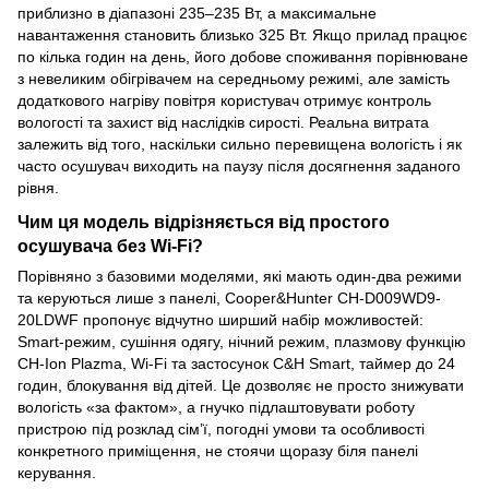
приблизно в діапазоні 235–235 Вт, а максимальне
навантаження становить близько 325 Вт. Якщо прилад працює
по кілька годин на день, його добове споживання порівнюване
з невеликим обігрівачем на середньому режимі, але замість
додаткового нагріву повітря користувач отримує контроль
вологості та захист від наслідків сирості. Реальна витрата
залежить від того, наскільки сильно перевищена вологість і як
часто осушувач виходить на паузу після досягнення заданого
рівня.
Чим ця модель відрізняється від простого
осушувача без Wi-Fi?
Порівняно з базовими моделями, які мають один-два режими
та керуються лише з панелі, Cooper&Hunter CH-D009WD9-
20LDWF пропонує відчутно ширший набір можливостей:
Smart-режим, сушіння одягу, нічний режим, плазмову функцію
CH-Ion Plazma, Wi-Fi та застосунок C&H Smart, таймер до 24
годин, блокування від дітей. Це дозволяє не просто знижувати
вологість «за фактом», а гнучко підлаштовувати роботу
пристрою під розклад сім’ї, погодні умови та особливості
конкретного приміщення, не стоячи щоразу біля панелі
керування.