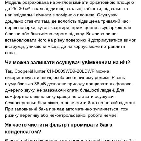
Модель розрахована на житлові кімнати орієнтовною площею
до 25–30 м²: спальні, дитячі, вітальні, кабінети, підвальні та
напівпідвальні кімнати з помірною площею. Осушувач
доцільно ставити там, де вологість підвищена тривалий час:
перші поверхи, кутові квартири, приміщення з сушаркою для
білизни або близькістю сирого підвалу. Важливо лише
встановлювати його на рівну поверхню й дотримуватися вимог
інструкції, уникаючи місць, де на корпус може потрапляти
вода.
Чи можна залишати осушувач увімкненим на ніч?
Так, Cooper&Hunter CH-D009WD9-20LDWF можна
використовувати вночі, особливо в нічному режимі. Рівень
шуму близько 38 дБ дозволяє приладу працювати як фонове
джерело звуку, не заважаючи спати більшості людей. Для
комфортного відпочинку краще не ставити осушувач
безпосередньо біля ліжка, а розмістити його на певній відстані.
При заповненні бака прилад автоматично зупиняється, тож
ризику переливу або неконтрольованої роботи немає.
Як часто чистити фільтр і промивати бак з
конденсатом?
Фільтр грубого очищення варто оглядати приблизно раз на 2–