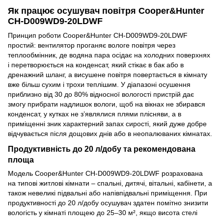
Як працює осушувач повітря Cooper&Hunter
CH-D009WD9-20LDWF
Принцип роботи Cooper&Hunter CH-D009WD9-20LDWF
простий: вентилятор проганяє вологе повітря через
теплообмінник, де водяна пара осідає на холодних поверхнях
і перетворюється на конденсат, який стікає в бак або в
дренажний шланг, а висушене повітря повертається в кімнату
вже більш сухим і трохи теплішим. У діапазоні осушення
приблизно від 30 до 80% відносної вологості пристрій дає
змогу прибрати надлишок вологи, щоб на вікнах не збирався
конденсат, у кутках не з’являлися плями плісняви, а в
приміщенні зник характерний запах сирості, який дуже добре
відчувається після дощових днів або в неопалюваних кімнатах.
Продуктивність до 20 л/добу та рекомендована
площа
Модель Cooper&Hunter CH-D009WD9-20LDWF розрахована
на типові житлові кімнати – спальні, дитячі, вітальні, кабінети, а
також невеликі підвальні або напівпідвальні приміщення. При
продуктивності до 20 л/добу осушувач здатен помітно знизити
вологість у кімнаті площею до 25–30 м², якщо висота стелі