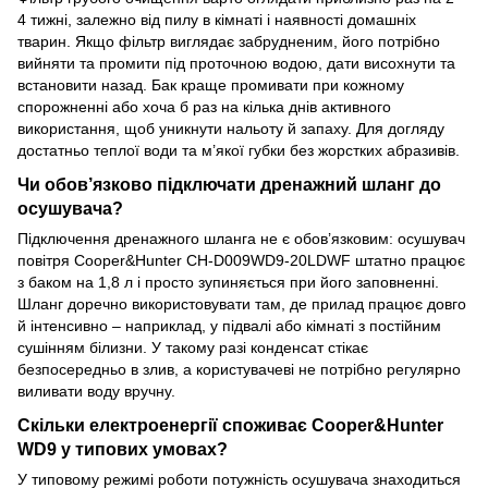
4 тижні, залежно від пилу в кімнаті і наявності домашніх
тварин. Якщо фільтр виглядає забрудненим, його потрібно
вийняти та промити під проточною водою, дати висохнути та
встановити назад. Бак краще промивати при кожному
спорожненні або хоча б раз на кілька днів активного
використання, щоб уникнути нальоту й запаху. Для догляду
достатньо теплої води та м’якої губки без жорстких абразивів.
Чи обов’язково підключати дренажний шланг до
осушувача?
Підключення дренажного шланга не є обов’язковим: осушувач
повітря Cooper&Hunter CH-D009WD9-20LDWF штатно працює
з баком на 1,8 л і просто зупиняється при його заповненні.
Шланг доречно використовувати там, де прилад працює довго
й інтенсивно – наприклад, у підвалі або кімнаті з постійним
сушінням білизни. У такому разі конденсат стікає
безпосередньо в злив, а користувачеві не потрібно регулярно
виливати воду вручну.
Скільки електроенергії споживає Cooper&Hunter
WD9 у типових умовах?
У типовому режимі роботи потужність осушувача знаходиться