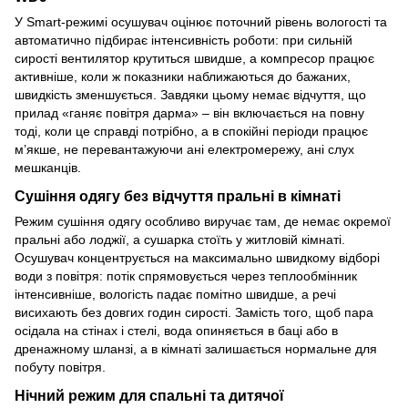
У Smart-режимі осушувач оцінює поточний рівень вологості та
автоматично підбирає інтенсивність роботи: при сильній
сирості вентилятор крутиться швидше, а компресор працює
активніше, коли ж показники наближаються до бажаних,
швидкість зменшується. Завдяки цьому немає відчуття, що
прилад «ганяє повітря дарма» – він включається на повну
тоді, коли це справді потрібно, а в спокійні періоди працює
м’якше, не перевантажуючи ані електромережу, ані слух
мешканців.
Сушіння одягу без відчуття пральні в кімнаті
Режим сушіння одягу особливо виручає там, де немає окремої
пральні або лоджії, а сушарка стоїть у житловій кімнаті.
Осушувач концентрується на максимально швидкому відборі
води з повітря: потік спрямовується через теплообмінник
інтенсивніше, вологість падає помітно швидше, а речі
висихають без довгих годин сирості. Замість того, щоб пара
осідала на стінах і стелі, вода опиняється в баці або в
дренажному шланзі, а в кімнаті залишається нормальне для
побуту повітря.
Нічний режим для спальні та дитячої