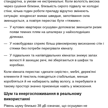
стандартна, а умови не екстремальні. Коли вологість висока
через сушіння білизни, близькість сирого підвалу чи холодні
стіни, кілька годин роботи приладу відчутно змінюють
ситуацію: конденсат зникає швидше, запотівання скла
зменшується, а повітря перестає бути «тяжким».
У кутових квартирах осушувач допомагає зменшити ризик
появи темних плям на шпалерах у найхолодніших
ділянках.
У новобудовах сприяє більш рівномірному висиханню стін і
стяжки без потреби перегрівати кімнату.
У підвальних та напівпідвальних кімнатах знижує запах
вогкості й захищає речі, які зберігаються в шафах та
коробках.
Коли кімната перестає «дихати сирістю», меблі, дерев’яні
елементи й текстиль поводяться стабільніше, менше
коробляться й не набирають зайву вологу, а перебувати в
такому просторі значно приємніше навіть у міжсезоння.
Шум та енергоспоживання в реальному
використанні
Рівень шуму близько 38 дБ означає, що осушувач не