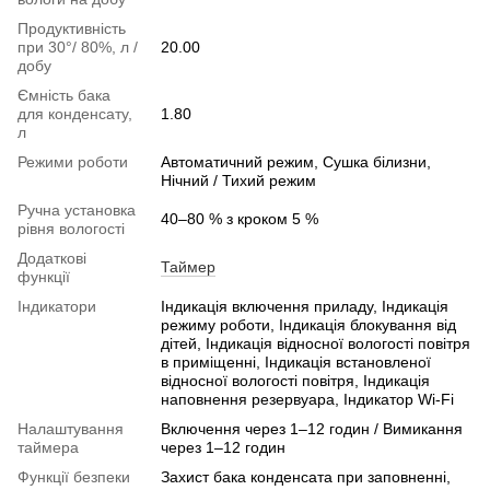
Продуктивність
при 30°/ 80%, л /
20.00
добу
Ємність бака
для конденсату,
1.80
л
Режими роботи
Автоматичний режим, Сушка білизни,
Нічний / Тихий режим
Ручна установка
40–80 % з кроком 5 %
рівня вологості
Додаткові
Таймер
функції
Індикатори
Індикація включення приладу, Індикація
режиму роботи, Індикація блокування від
дітей, Індикація відносної вологості повітря
в приміщенні, Індикація встановленої
відносної вологості повітря, Індикація
наповнення резервуара, Індикатор Wi-Fi
Налаштування
Включення через 1–12 годин / Вимикання
таймера
через 1–12 годин
Функції безпеки
Захист бака конденсата при заповненні,