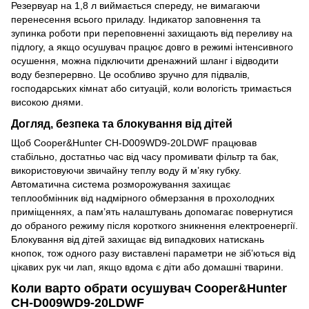
Резервуар на 1,8 л виймається спереду, не вимагаючи
перенесення всього приладу. Індикатор заповнення та
зупинка роботи при переповненні захищають від переливу на
підлогу, а якщо осушувач працює довго в режимі інтенсивного
осушення, можна підключити дренажний шланг і відводити
воду безперервно. Це особливо зручно для підвалів,
господарських кімнат або ситуацій, коли вологість тримається
високою днями.
Догляд, безпека та блокування від дітей
Щоб Cooper&Hunter CH-D009WD9-20LDWF працював
стабільно, достатньо час від часу промивати фільтр та бак,
використовуючи звичайну теплу воду й м’яку губку.
Автоматична система розморожування захищає
теплообмінник від надмірного обмерзання в прохолодних
приміщеннях, а пам’ять налаштувань допомагає повернутися
до обраного режиму після короткого зникнення електроенергії.
Блокування від дітей захищає від випадкових натискань
кнопок, тож одного разу виставлені параметри не зіб’ються від
цікавих рук чи лап, якщо вдома є діти або домашні тварини.
Коли варто обрати осушувач Cooper&Hunter
CH-D009WD9-20LDWF