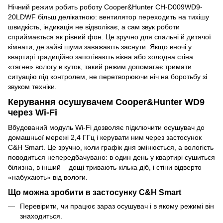
Нічний режим робить роботу Cooper&Hunter CH-D009WD9-
20LDWF більш делікатною: вентилятор переходить на тихішу
швидкість, індикація не відволікає, а сам звук роботи
сприймається як рівний фон. Це зручно для спальні й дитячої
кімнати, де зайві шуми заважають заснути. Якщо вночі у
квартирі традиційно запотівають вікна або холодна стіна
«тягне» вологу в куток, такий режим допомагає тримати
ситуацію під контролем, не перетворюючи ніч на боротьбу зі
звуком техніки.
Керування осушувачем Cooper&Hunter WD9
через Wi-Fi
Вбудований модуль Wi-Fi дозволяє підключити осушувач до
домашньої мережі 2,4 ГГц і керувати ним через застосунок
C&H Smart. Це зручно, коли графік дня змінюється, а вологість
поводиться непередбачувано: в один день у квартирі сушиться
білизна, в інший – дощі тривають кілька діб, і стіни відверто
«набухають» від вологи.
Що можна зробити в застосунку C&H Smart
Перевірити, чи працює зараз осушувач і в якому режимі він
знаходиться.