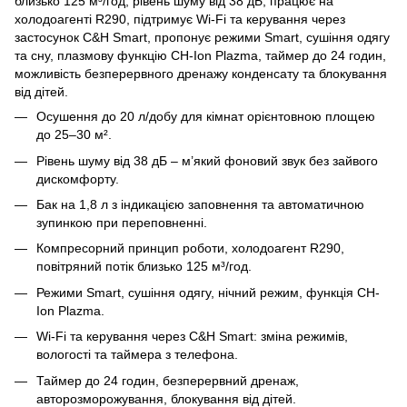
близько 125 м³/год, рівень шуму від 38 дБ, працює на
холодоагенті R290, підтримує Wi-Fi та керування через
застосунок C&H Smart, пропонує режими Smart, сушіння одягу
та сну, плазмову функцію CH-Ion Plazma, таймер до 24 годин,
можливість безперервного дренажу конденсату та блокування
від дітей.
Осушення до 20 л/добу для кімнат орієнтовною площею
до 25–30 м².
Рівень шуму від 38 дБ – м’який фоновий звук без зайвого
дискомфорту.
Бак на 1,8 л з індикацією заповнення та автоматичною
зупинкою при переповненні.
Компресорний принцип роботи, холодоагент R290,
повітряний потік близько 125 м³/год.
Режими Smart, сушіння одягу, нічний режим, функція CH-
Ion Plazma.
Wi-Fi та керування через C&H Smart: зміна режимів,
вологості та таймера з телефона.
Таймер до 24 годин, безперервний дренаж,
авторозморожування, блокування від дітей.