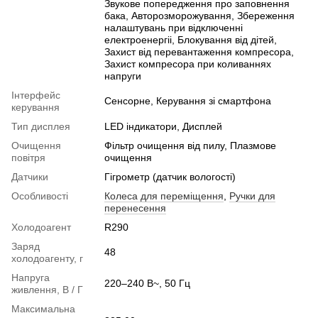
Звукове попередження про заповнення
бака, Авторозморожування, Збереження
налаштувань при відключенні
електроенергіі, Блокування від дітей,
Захист від перевантаження компресора,
Захист компресора при коливаннях
напруги
Інтерфейс
Сенсорне, Керування зі смартфона
керування
Тип дисплея
LED індикатори, Дисплей
Очищення
Фільтр очищення від пилу, Плазмове
повітря
очищення
Датчики
Гігрометр (датчик вологості)
Особливості
Колеса для переміщення
,
Ручки для
перенесення
Холодоагент
R290
Заряд
48
холодоагенту, г
Напруга
220–240 В~, 50 Гц
живлення, В / Г
Максимальна