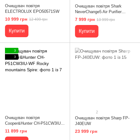
Очищувач повітря
Очищувач повітря Shark
ELECTROLUX EPO50571SW
NeverChange5 Air Purifier
Compact Pro HP072EU
10 999 грн
7 999 грн
12 499 грн
13 999 грн
Купити
Купити
3
3
2
Очищувач повітря
Очищувач повітря Sharp FP-
Cooper&Hunter CH-P51CW3IU-
J40EUW
WF Rocky mountains Spire
11 899 грн
23 999 грн