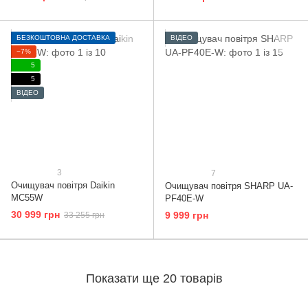
БЕЗКОШТОВНА ДОСТАВКА
ВІДЕО
−7%
5
5
ВІДЕО
3
7
Очищувач повітря Daikin
Очищувач повітря SHARP UA-
MC55W
PF40E-W
30 999 грн
9 999 грн
33 255 грн
Показати ще 20 товарів