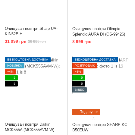
Очищувач повітря Sharp UA-
Очищувач повітря Olimpia
KIN52E-H
Splendid AURA DI (OS-99426)
31 999 грн
8 999 грн
39 999 грн
БЕЗКОШТОВНА ДОСТАВКА
БЕЗКОШТОВНА ДОСТАВКА
НОВИНКА
РОЗПРОДАЖ
−4%
−8%
5
5
5
5
ВІДЕО
Подарунок
3
Очищувач повітря Daikin
Очищувач повітря SHARP KC-
MCK555A (MCK555AVM-W)
D50EUW