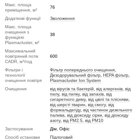
Макс. площа
76
приміщення, м²
Додаткові функції
Зволоження
Макс. площа
очищення з
38
функцією
Plasmacluster, м²
Максимальний
повітряний потік
600
CADR, м³/год
Фільтри і
Фільтр попереднього очищення
,
технології
Дезодорувальний фільтр
,
HEPA фільтр
,
очищення повітря
Plasmacluster Ion System
Очищення
від вірусів та бактерій
,
від алергенів
,
від
пилу
,
від пилку
,
від запахів
,
від
сигаретного диму
,
від цвілі та плісняви
,
від шерсті тварин
,
від смогу
,
від
формальдегіду
,
від частинок дизельного
палива
,
від діоксиду сірки
,
від діоксиду
азоту
,
від PM2.5
,
від PM10
Застосування
Дім, Офіс
Спосіб установки
Підлоговий