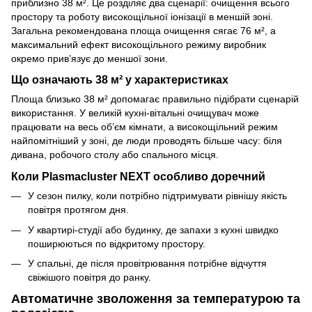
приблизно 38 м². Це розділяє два сценарії: очищення всього
простору та роботу високощільної іонізації в меншій зоні.
Загальна рекомендована площа очищення сягає 76 м², а
максимальний ефект високощільного режиму виробник
окремо прив’язує до меншої зони.
Що означають 38 м² у характеристиках
Площа близько 38 м² допомагає правильно підібрати сценарій
використання. У великій кухні-вітальні очищувач може
працювати на весь об’єм кімнати, а високощільний режим
найпомітніший у зоні, де люди проводять більше часу: біля
дивана, робочого столу або спального місця.
Коли Plasmacluster NEXT особливо доречний
У сезон пилку, коли потрібно підтримувати рівнішу якість
повітря протягом дня.
У квартирі-студії або будинку, де запахи з кухні швидко
поширюються по відкритому простору.
У спальні, де після провітрювання потрібне відчуття
свіжішого повітря до ранку.
Автоматичне зволоження за температурою та