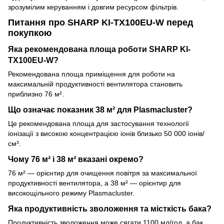
зрозумілим керуванням і довгим ресурсом фільтрів.
Питання про SHARP KI-TX100EU-W перед
покупкою
Яка рекомендована площа роботи SHARP KI-
TX100EU-W?
Рекомендована площа приміщення для роботи на
максимальній продуктивності вентилятора становить
приблизно 76 м².
Що означає показник 38 м² для Plasmacluster?
Це рекомендована площа для застосування технології
іонізації з високою концентрацією іонів близько 50 000 іонів/
см³.
Чому 76 м² і 38 м² вказані окремо?
76 м² — орієнтир для очищення повітря за максимальної
продуктивності вентилятора, а 38 м² — орієнтир для
високощільного режиму Plasmacluster.
Яка продуктивність зволоження та місткість бака?
Продуктивність зволоження може сягати 1100 мл/год, а бак