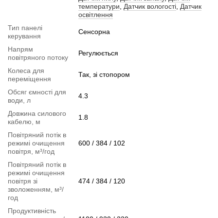
температури
,
Датчик вологості
,
Датчик
освітлення
Тип панелі
Сенсорна
керування
Напрям
Регулюється
повітряного потоку
Колеса для
Так, зі стопором
переміщення
Обсяг ємності для
4.3
води, л
Довжина силового
1.8
кабелю, м
Повітряний потік в
режимі очищення
600 / 384 / 102
повітря, м³/год
Повітряний потік в
режимі очищення
повітря зі
474 / 384 / 120
зволоженням, м³/
год
Продуктивність