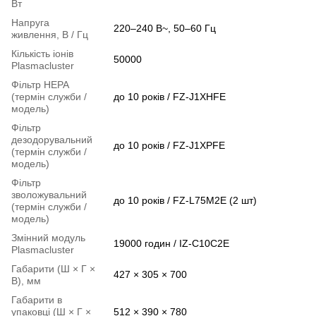
Вт
Напруга
220–240 В~, 50–60 Гц
живлення, В / Гц
Кількість іонів
50000
Plasmacluster
Фільтр НЕРА
(термін служби /
до 10 років / FZ-J1XHFE
модель)
Фільтр
дезодорувальний
до 10 років / FZ-J1XPFE
(термін служби /
модель)
Фільтр
зволожувальний
до 10 років / FZ-L75M2E (2 шт)
(термін служби /
модель)
Змінний модуль
19000 годин / IZ-C10C2E
Plasmacluster
Габарити (Ш × Г ×
427 × 305 × 700
В), мм
Габарити в
упаковці (Ш × Г ×
512 × 390 × 780