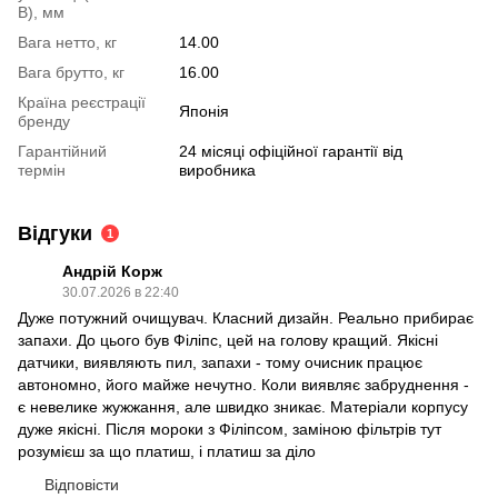
В), мм
Вага нетто, кг
14.00
Вага брутто, кг
16.00
Країна реєстрації
Японія
бренду
Гарантійний
24 місяці офіційної гарантії від
термін
виробника
Відгуки
1
Андрій Корж
30.07.2026 в 22:40
Дуже потужний очищувач. Класний дизайн. Реально прибирає
запахи. До цього був Філіпс, цей на голову кращий. Якісні
датчики, виявляють пил, запахи - тому очисник працює
автономно, його майже нечутно. Коли виявляє забруднення -
є невелике жужжання, але швидко зникає. Матеріали корпусу
дуже якісні. Після мороки з Філіпсом, заміною фільтрів тут
розумієш за що платиш, і платиш за діло
Відповісти