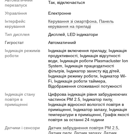
Автоматичний
Так, відключається
перезапуск
Управління
Електронне
Інтерфейс
Керування зі смартфона
,
Панель
керування
керування на приладі
Тип дисплея
Дисплей, LED індикатори
Гигростат
Автоматичний
Індикація режимів
Індикація включення приладу, Індикація
роботи
продуктивності, Індикація відсутності
води, Індикація роботи Plasmacluster Ion
System, Індикація працездатності
фільтрів, Індикатор захисту від дітей,
Індикація режиму роботи, Індикатор Wi-
Fi, Індикація роботи таймера,
Відображення споживаної потужності
Індикація стану
Цифрова індикація рівня забруднюючих
повітря в
частинок PM 2.5, Індикатор пилу,
приміщенні
Індикація відносної вологості повітря в
приміщенні, Індикатор запаху, Індикація
температури в приміщенні, Графік якості
повітря за останні 24 години
Датчики і сенсори
Датчик забруднення повітря PM 2.5
,
Датчик пилу
,
Датчик запаху
,
Датчик