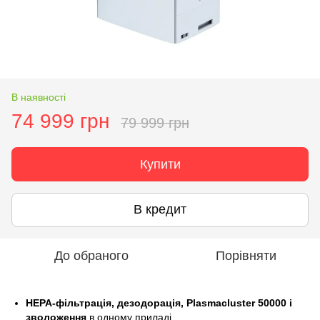
В наявності
74 999 грн
79 999 грн
Купити
В кредит
До обраного
Порівняти
HEPA-фільтрація, дезодорація, Plasmacluster 50000 і
зволоження
в одному приладі.