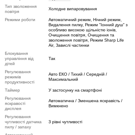
Тип зволоження
Холодне випаровування
повітря
Режими роботи
Автоматичний режим, Нічний режим,
Видалення пилку, Режим "Іонний душ" з
особливо високою щільністю іонів,
Очищення повітря, Очищення та
зволоження повітря, Режим Sharp Life
Air, Завислі частинки
Блокування
управління від
Так
дітей
Регулювання
Авто ЕКО / Тихий / Середній /
режимів
Максимальний
продуктивності
Таймер
У застосунку на смартфоні
Регулювання
Автоматична / Зменшена яскравість /
яскравості
Вимкнено
дисплея
Регулювання
чутливості датчика
3 рівні чутливості
пилу / запаху