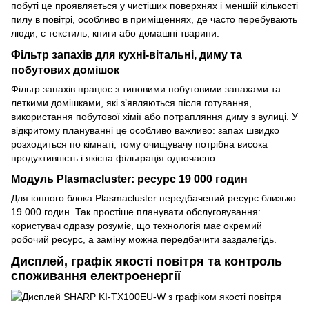
побуті це проявляється у чистіших поверхнях і меншій кількості
пилу в повітрі, особливо в приміщеннях, де часто перебувають
люди, є текстиль, книги або домашні тварини.
Фільтр запахів для кухні-вітальні, диму та
побутових домішок
Фільтр запахів працює з типовими побутовими запахами та
леткими домішками, які з’являються після готування,
використання побутової хімії або потрапляння диму з вулиці. У
відкритому плануванні це особливо важливо: запах швидко
розходиться по кімнаті, тому очищувачу потрібна висока
продуктивність і якісна фільтрація одночасно.
Модуль Plasmacluster: ресурс 19 000 годин
Для іонного блока Plasmacluster передбачений ресурс близько
19 000 годин. Так простіше планувати обслуговування:
користувач одразу розуміє, що технологія має окремий
робочий ресурс, а заміну можна передбачити заздалегідь.
Дисплей, графік якості повітря та контроль
споживання електроенергії