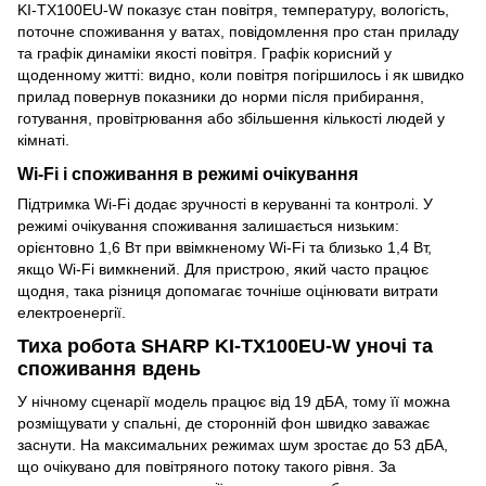
KI-TX100EU-W показує стан повітря, температуру, вологість,
поточне споживання у ватах, повідомлення про стан приладу
та графік динаміки якості повітря. Графік корисний у
щоденному житті: видно, коли повітря погіршилось і як швидко
прилад повернув показники до норми після прибирання,
готування, провітрювання або збільшення кількості людей у
кімнаті.
Wi-Fi і споживання в режимі очікування
Підтримка Wi-Fi додає зручності в керуванні та контролі. У
режимі очікування споживання залишається низьким:
орієнтовно 1,6 Вт при ввімкненому Wi-Fi та близько 1,4 Вт,
якщо Wi-Fi вимкнений. Для пристрою, який часто працює
щодня, така різниця допомагає точніше оцінювати витрати
електроенергії.
Тиха робота SHARP KI-TX100EU-W уночі та
споживання вдень
У нічному сценарії модель працює від 19 дБА, тому її можна
розміщувати у спальні, де сторонній фон швидко заважає
заснути. На максимальних режимах шум зростає до 53 дБА,
що очікувано для повітряного потоку такого рівня. За