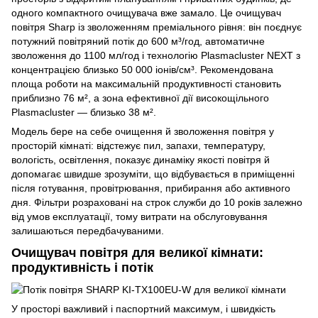
одного компактного очищувача вже замало. Це очищувач
повітря Sharp із зволоженням преміального рівня: він поєднує
потужний повітряний потік до 600 м³/год, автоматичне
зволоження до 1100 мл/год і технологію Plasmacluster NEXT з
концентрацією близько 50 000 іонів/см³. Рекомендована
площа роботи на максимальній продуктивності становить
приблизно 76 м², а зона ефективної дії високощільного
Plasmacluster — близько 38 м².
Модель бере на себе очищення й зволоження повітря у
просторій кімнаті: відстежує пил, запахи, температуру,
вологість, освітлення, показує динаміку якості повітря й
допомагає швидше зрозуміти, що відбувається в приміщенні
після готування, провітрювання, прибирання або активного
дня. Фільтри розраховані на строк служби до 10 років залежно
від умов експлуатації, тому витрати на обслуговування
залишаються передбачуваними.
Очищувач повітря для великої кімнати:
продуктивність і потік
У просторі важливий і паспортний максимум, і швидкість