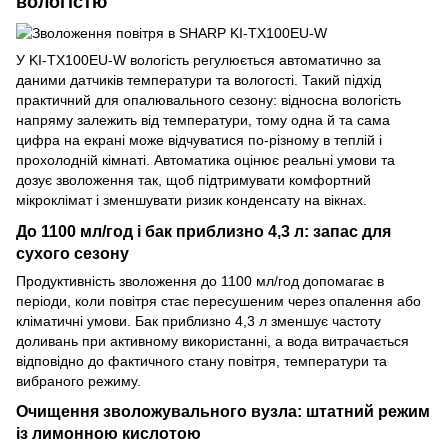
вологістю
У KI-TX100EU-W вологість регулюється автоматично за
даними датчиків температури та вологості. Такий підхід
практичний для опалювального сезону: відносна вологість
напряму залежить від температури, тому одна й та сама
цифра на екрані може відчуватися по-різному в теплій і
прохолодній кімнаті. Автоматика оцінює реальні умови та
дозує зволоження так, щоб підтримувати комфортний
мікроклімат і зменшувати ризик конденсату на вікнах.
До 1100 мл/год і бак приблизно 4,3 л: запас для
сухого сезону
Продуктивність зволоження до 1100 мл/год допомагає в
періоди, коли повітря стає пересушеним через опалення або
кліматичні умови. Бак приблизно 4,3 л зменшує частоту
доливань при активному використанні, а вода витрачається
відповідно до фактичного стану повітря, температури та
вибраного режиму.
Очищення зволожувального вузла: штатний режим
із лимонною кислотою