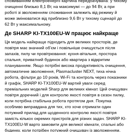
споживанням електроенергії картина передбачувана: у тихому
очищенні близько 8,1 Вт, на максимумі — до 94 Вт, а при
роботі зі зволоженням споживання залежить від режиму й
може змінюватися від приблизно 9,6 Вт у тихому сценарії до
62 Вт у максимальному.
Де SHARP KI-TX100EU-W працює найкраще
Ця модель найкраще підходить для великих просторів, де
повітря має значний об’єм і повільніше очищується після
запахів, пилу чи провітрювання: кухня-вітальня, простора
спальня, приватний будинок або квартира з відкритим
плануванням. Якщо потрібні висока продуктивність очищення,
автоматичне зволоження, Plasmacluster NEXT, тиха нічна
робота, фільтри до 10 років, Wi-Fi та контроль через показники
й графік, SHARP KI-TX100EU-W вартий уваги серед
преміальних моделей Sharp для великих кімнат. Цей очищувач
повітря доречний і для контролю якості повітря в сезон пилку,
коли потрібна стабільна робота протягом дня. Покупка
особливо виправдана для тих, хто хоче отримати один
потужний прилад для щоденного контролю якості повітря
замість кількох окремих пристроїв для різних задач. SHARP KI-
TX100EU-W варто замовити для великої кімнати, спальні або
будинку, коли потрібен потужний очищувач із зволоженням,