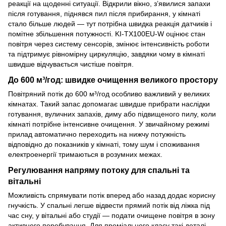
реакції на щоденні ситуації. Відкрили вікно, з’явилися запахи
після готування, піднявся пил після прибирання, у кімнаті
стало більше людей — тут потрібна швидка реакція датчиків і
помітне збільшення потужності. KI-TX100EU-W оцінює стан
повітря через систему сенсорів, змінює інтенсивність роботи
та підтримує рівномірну циркуляцію, завдяки чому в кімнаті
швидше відчувається чистіше повітря.
До 600 м³/год: швидке очищення великого простору
Повітряний потік до 600 м³/год особливо важливий у великих
кімнатах. Такий запас допомагає швидше прибрати наслідки
готування, вуличних запахів, диму або підвищеного пилу, коли
кімнаті потрібне інтенсивне очищення. У звичайному режимі
прилад автоматично переходить на нижчу потужність
відповідно до показників у кімнаті, тому шум і споживання
електроенергії тримаються в розумних межах.
Регулювання напряму потоку для спальні та
вітальні
Можливість спрямувати потік вперед або назад додає корисну
гнучкість. У спальні легше відвести прямий потік від ліжка під
час сну, у вітальні або студії — подати очищене повітря в зону
активного перебування. Для преміального класу такі деталі