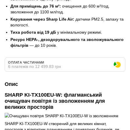
Для приміщень до 76 м²:
очищення до 600 м³/год,
зволоження до 1100 мл/год.
Керування через Sharp Life Air:
датчики PM2.5, запаху та
вологості.
Тиха робота від 19 дБ
у мінімальному режимі.
Ресурс HEPA-, дезодорувального та зволожувального
фільтрів
— до 10 років.
ОПЛАТА ЧАСТИНАМИ
6 платежів по 12 499.83 грн
Опис
SHARP KI-TX100EU-W: флагманський
очищувач повітря із зволоженням для
великих просторів
SHARP KI-TX100EU-W створений для великих кімнат,
просторів з відкритим плануванням і приватних будинків, де