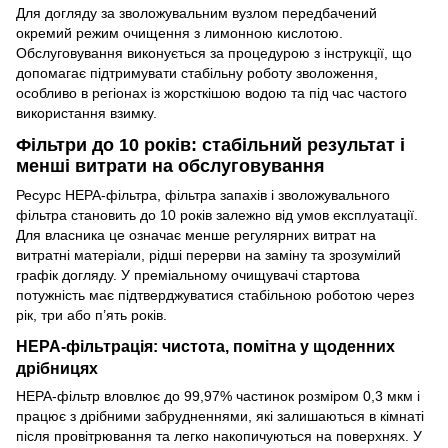
Для догляду за зволожувальним вузлом передбачений
окремий режим очищення з лимонною кислотою.
Обслуговування виконується за процедурою з інструкції, що
допомагає підтримувати стабільну роботу зволоження,
особливо в регіонах із жорсткішою водою та під час частого
використання взимку.
Фільтри до 10 років: стабільний результат і
менші витрати на обслуговування
Ресурс HEPA-фільтра, фільтра запахів і зволожувального
фільтра становить до 10 років залежно від умов експлуатації.
Для власника це означає менше регулярних витрат на
витратні матеріали, рідші перерви на заміну та зрозумілий
графік догляду. У преміальному очищувачі стартова
потужність має підтверджуватися стабільною роботою через
рік, три або п’ять років.
HEPA-фільтрація: чистота, помітна у щоденних
дрібницях
HEPA-фільтр вловлює до 99,97% частинок розміром 0,3 мкм і
працює з дрібними забрудненнями, які залишаються в кімнаті
після провітрювання та легко накопичуються на поверхнях. У