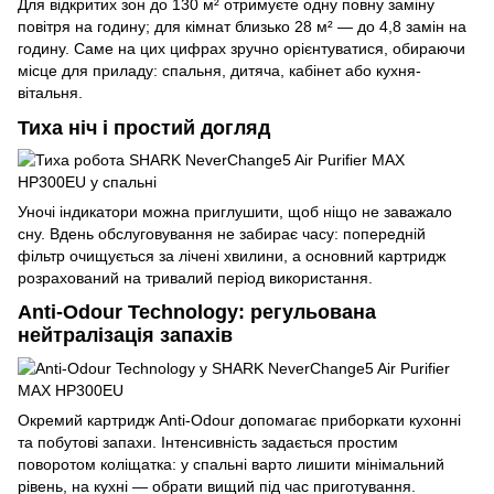
Для відкритих зон до 130 м² отримуєте одну повну заміну
повітря на годину; для кімнат близько 28 м² — до 4,8 замін на
годину. Саме на цих цифрах зручно орієнтуватися, обираючи
місце для приладу: спальня, дитяча, кабінет або кухня-
вітальня.
Тиха ніч і простий догляд
Уночі індикатори можна приглушити, щоб ніщо не заважало
сну. Вдень обслуговування не забирає часу: попередній
фільтр очищується за лічені хвилини, а основний картридж
розрахований на тривалий період використання.
Anti-Odour Technology: регульована
нейтралізація запахів
Окремий картридж Anti-Odour допомагає приборкати кухонні
та побутові запахи. Інтенсивність задається простим
поворотом коліщатка: у спальні варто лишити мінімальний
рівень, на кухні — обрати вищий під час приготування.