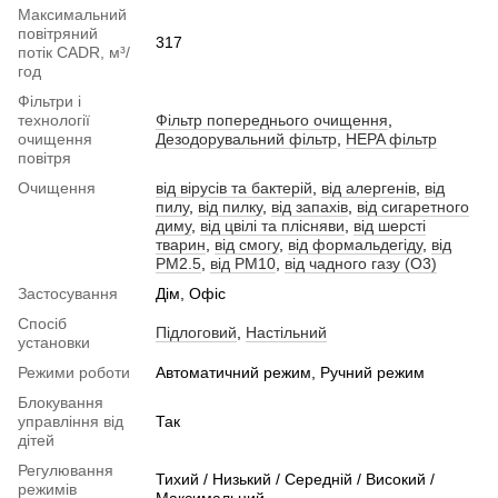
Максимальний
повітряний
317
потік CADR, м³/
год
Фільтри і
технології
Фільтр попереднього очищення
,
очищення
Дезодорувальний фільтр
,
HEPA фільтр
повітря
Очищення
від вірусів та бактерій
,
від алергенів
,
від
пилу
,
від пилку
,
від запахів
,
від сигаретного
диму
,
від цвілі та плісняви
,
від шерсті
тварин
,
від смогу
,
від формальдегіду
,
від
PM2.5
,
від PM10
,
від чадного газу (О3)
Застосування
Дім, Офіс
Спосіб
Підлоговий
,
Настільний
установки
Режими роботи
Автоматичний режим, Ручний режим
Блокування
управління від
Так
дітей
Регулювання
Тихий / Низький / Середній / Високий /
режимів
Максимальний