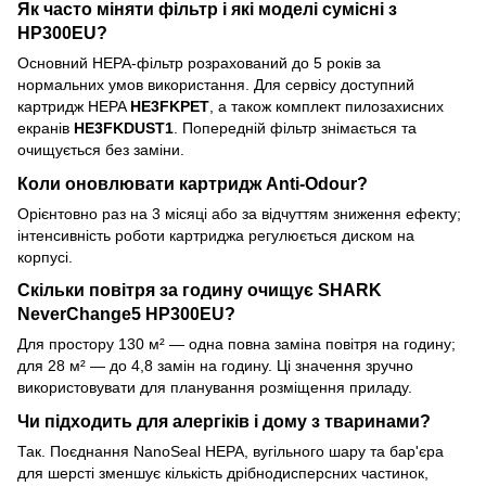
Як часто міняти фільтр і які моделі сумісні з
HP300EU?
Основний HEPA-фільтр розрахований до 5 років за
нормальних умов використання. Для сервісу доступний
картридж HEPA
HE3FKPET
, а також комплект пилозахисних
екранів
HE3FKDUST1
. Попередній фільтр знімається та
очищується без заміни.
Коли оновлювати картридж Anti-Odour?
Орієнтовно раз на 3 місяці або за відчуттям зниження ефекту;
інтенсивність роботи картриджа регулюється диском на
корпусі.
Скільки повітря за годину очищує SHARK
NeverChange5 HP300EU?
Для простору 130 м² — одна повна заміна повітря на годину;
для 28 м² — до 4,8 замін на годину. Ці значення зручно
використовувати для планування розміщення приладу.
Чи підходить для алергіків і дому з тваринами?
Так. Поєднання NanoSeal HEPA, вугільного шару та бар'єра
для шерсті зменшує кількість дрібнодисперсних частинок,