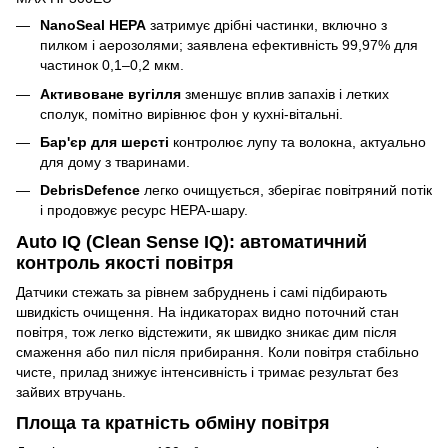
NanoSeal HEPA
затримує дрібні частинки, включно з
пилком і аерозолями; заявлена ефективність 99,97% для
частинок 0,1–0,2 мкм.
Активоване вугілля
зменшує вплив запахів і летких
сполук, помітно вирівнює фон у кухні-вітальні.
Бар'єр для шерсті
контролює лупу та волокна, актуально
для дому з тваринами.
DebrisDefence
легко очищується, зберігає повітряний потік
і продовжує ресурс HEPA-шару.
Auto IQ (Clean Sense IQ): автоматичний
контроль якості повітря
Датчики стежать за рівнем забруднень і самі підбирають
швидкість очищення. На індикаторах видно поточний стан
повітря, тож легко відстежити, як швидко зникає дим після
смаження або пил після прибирання. Коли повітря стабільно
чисте, прилад знижує інтенсивність і тримає результат без
зайвих втручань.
Площа та кратність обміну повітря