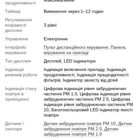
продуктивності
Таймер
Вимкнення через 1–12 годин
Регулювання
яскравості
3 рівні
дисплея
Управління
Електронне
Інтерфейс
Пульт дистанційного керування
,
Панель
керування
керування на приладі
Тип дисплея
Дисплей, LED індикатори
Індикація
Індикація включення приладу, Індикація
режимів роботи
продуктивності, Індикація працездатності
фільтрів, Індикатор захисту від дітей
Індикація стану
Цифрова індикація рівня забруднюючих
повітря в
частинок PM 1.0, Цифрова індикація рівня
приміщенні
забруднюючих частинок PM 2.5, Цифрова
індикація рівня забруднюючих частинок PM
10, Багатокольоровий LED індикатор якості
повітря
Датчики і
Датчик забруднення повітря PM 10
,
Датчик
сенсори
забруднення повітря PM 2.5
,
Датчик
забруднення повітря PM 1.0