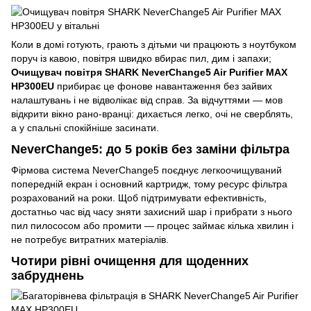
Коли в домі готують, грають з дітьми чи працюють з ноутбуком
поруч із кавою, повітря швидко вбирає пил, дим і запахи;
Очищувач повітря SHARK NeverChange5 Air Purifier MAX
HP300EU
прибирає це фонове навантаження без зайвих
налаштувань і не відволікає від справ. За відчуттями — мов
відкрити вікно рано-вранці: дихається легко, очі не сверблять,
а у спальні спокійніше засинати.
NeverChange5: до 5 років без заміни фільтра
Фірмова система NeverChange5 поєднує легкоочищуваний
попередній екран і основний картридж, тому ресурс фільтра
розрахований на роки. Щоб підтримувати ефективність,
достатньо час від часу зняти захисний шар і прибрати з нього
пил пилососом або промити — процес займає кілька хвилин і
не потребує витратних матеріалів.
Чотири рівні очищення для щоденних
забруднень