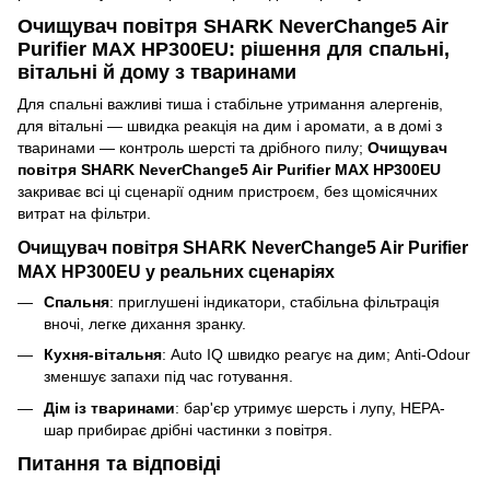
Очищувач повітря SHARK NeverChange5 Air
Purifier MAX HP300EU: рішення для спальні,
вітальні й дому з тваринами
Для спальні важливі тиша і стабільне утримання алергенів,
для вітальні — швидка реакція на дим і аромати, а в домі з
тваринами — контроль шерсті та дрібного пилу;
Очищувач
повітря SHARK NeverChange5 Air Purifier MAX HP300EU
закриває всі ці сценарії одним пристроєм, без щомісячних
витрат на фільтри.
Очищувач повітря SHARK NeverChange5 Air Purifier
MAX HP300EU у реальних сценаріях
Спальня
: приглушені індикатори, стабільна фільтрація
вночі, легке дихання зранку.
Кухня-вітальня
: Auto IQ швидко реагує на дим; Anti-Odour
зменшує запахи під час готування.
Дім із тваринами
: бар'єр утримує шерсть і лупу, HEPA-
шар прибирає дрібні частинки з повітря.
Питання та відповіді