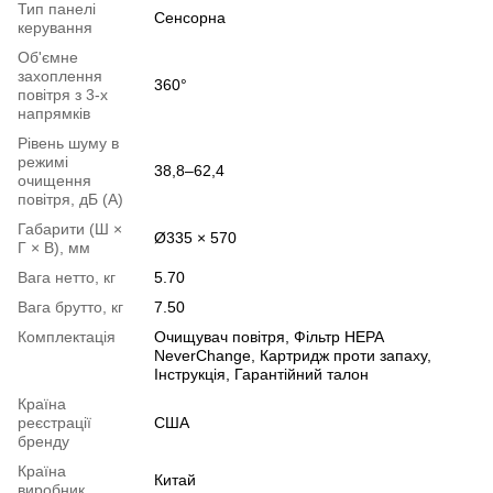
Тип панелі
Сенсорна
керування
Об'ємне
захоплення
360°
повітря з 3-х
напрямків
Рівень шуму в
режимі
38,8–62,4
очищення
повітря, дБ (А)
Габарити (Ш ×
Ø335 × 570
Г × В), мм
Вага нетто, кг
5.70
Вага брутто, кг
7.50
Комплектація
Очищувач повітря, Фільтр HEPA
NeverChange, Картридж проти запаху,
Інструкція, Гарантійний талон
Країна
реєстрації
США
бренду
Країна
Китай
виробник