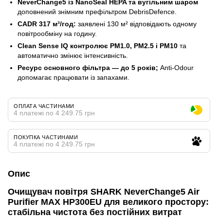
NeverChange5 із NanoSeal HEPA та вугільним шаром
доповнений знімним префільтром DebrisDefence.
CADR 317 м³/год:
заявлені 130 м² відповідають одному
повітрообміну на годину.
Clean Sense IQ контролює PM1.0, PM2.5 і PM10
та
автоматично змінює інтенсивність.
Ресурс основного фільтра — до 5 років;
Anti-Odour
допомагає працювати із запахами.
ОПЛАТА ЧАСТИНАМИ
4 платежі по 4 249.75 грн
ПОКУПКА ЧАСТИНАМИ
4 платежі по 4 249.75 грн
Опис
Очищувач повітря SHARK NeverChange5 Air
Purifier MAX HP300EU для великого простору:
стабільна чистота без постійних витрат