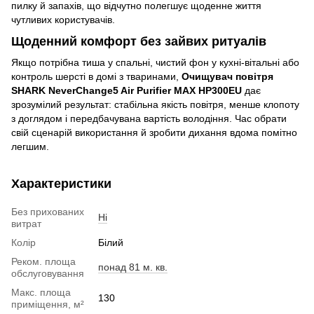
пилку й запахів, що відчутно полегшує щоденне життя
чутливих користувачів.
Щоденний комфорт без зайвих ритуалів
Якщо потрібна тиша у спальні, чистий фон у кухні-вітальні або
контроль шерсті в домі з тваринами,
Очищувач повітря
SHARK NeverChange5 Air Purifier MAX HP300EU
дає
зрозумілий результат: стабільна якість повітря, менше клопоту
з доглядом і передбачувана вартість володіння. Час обрати
свій сценарій використання й зробити дихання вдома помітно
легшим.
Характеристики
Без прихованих
Ні
витрат
Колір
Білий
Реком. площа
понад 81 м. кв.
обслуговування
Макс. площа
130
приміщення, м²