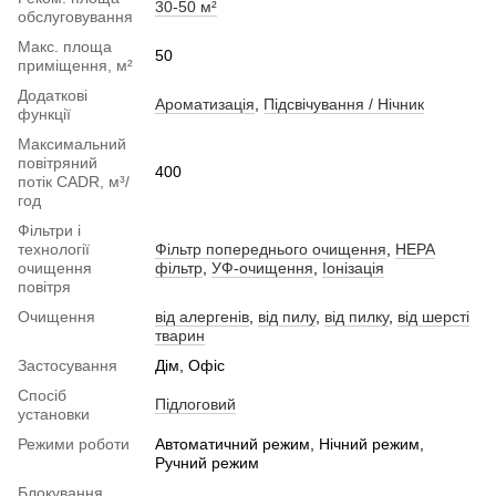
30-50 м²
обслуговування
Макс. площа
50
приміщення, м²
Додаткові
Ароматизація
,
Підсвічування / Нічник
функції
Максимальний
повітряний
400
потік CADR, м³/
год
Фільтри і
технології
Фільтр попереднього очищення
,
HEPA
очищення
фільтр
,
УФ-очищення
,
Іонізація
повітря
Очищення
від алергенів
,
від пилу
,
від пилку
,
від шерсті
тварин
Застосування
Дім, Офіс
Спосіб
Підлоговий
установки
Режими роботи
Автоматичний режим, Нічний режим,
Ручний режим
Блокування