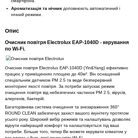
смартфона.
Ароматизація та нічник
доповнюють автоматичний і
нічний режими.
Опис
Очисник повітря Electrolux EAP-1040D - керування
по Wi-Fi.
Очисник повітря Electrolux EAP-1040D (Yin&Yang) ефективно
працює у приміщеннях площею до 40м². Він оснащений
спеціальним датчиком РМ 2.5 та веде безперервний
моніторинг якості повітря. За потреби запускає режим
очищення повітря від небезпечних частинок РМ 2.5, вірусів,
алергенів, бактерій.
Багаторівнева система очищення та знезараження 360°
ROUND CLEAN забезпечує захист вашого імунітету протягом
усього року. Широкий вибір режимів та налаштувань дозволяє
відчути найкращий комфорт та налаштовується під ваші
потреби. Більше того, тепер Ви можете керувати кліматом у
вас вдома з будь-якої точки світу Wi-Fi.