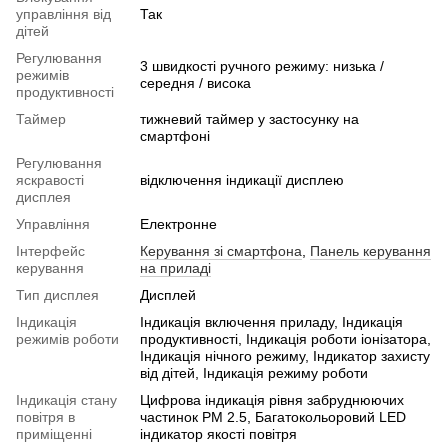
управління від
Так
дітей
Регулювання
3 швидкості ручного режиму: низька /
режимів
середня / висока
продуктивності
Таймер
тижневий таймер у застосунку на
смартфоні
Регулювання
яскравості
відключення індикації дисплею
дисплея
Управління
Електронне
Інтерфейс
Керування зі смартфона
,
Панель керування
керування
на приладі
Тип дисплея
Дисплей
Індикація
Індикація включення приладу, Індикація
режимів роботи
продуктивності, Індикація роботи іонізатора,
Індикація нічного режиму, Індикатор захисту
від дітей, Індикація режиму роботи
Індикація стану
Цифрова індикація рівня забруднюючих
повітря в
частинок PM 2.5, Багатокольоровий LED
приміщенні
індикатор якості повітря