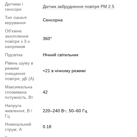
Датчики і
Датчик забруднення повітря PM 2.5
сенсори
Тип панелі
Сенсорна
керування
Об'ємне
захоплення
360°
повітря з 3-х
напрямків
Підсвітка
Нічний світильник
Рівень шуму в
режимі
<21 в нічному режимі
очищення
повітря, дБ (А)
Максимальна
споживана
42
потужність, Вт
Напруга
живлення, В /
220–240 В~, 50–60 Гц
Гц
Номінальний
0.18
струм, А