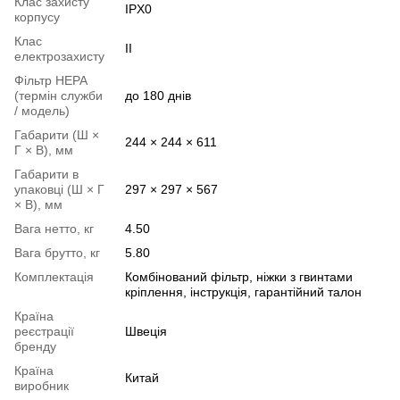
Клас захисту
IPX0
корпусу
Клас
II
електрозахисту
Фільтр НЕРА
(термін служби
до 180 днів
/ модель)
Габарити (Ш ×
244 × 244 × 611
Г × В), мм
Габарити в
упаковці (Ш × Г
297 × 297 × 567
× В), мм
Вага нетто, кг
4.50
Вага брутто, кг
5.80
Комплектація
Комбінований фільтр, ніжки з гвинтами
кріплення, інструкція, гарантійний талон
Країна
реєстрації
Швеція
бренду
Країна
Китай
виробник