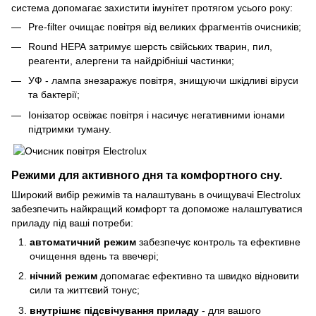
система допомагає захистити імунітет протягом усього року:
Pre-filter очищає повітря від великих фрагментів очисників;
Round НЕРА затримує шерсть свійських тварин, пил,
реагенти, алергени та найдрібніші частинки;
УФ - лампа знезаражує повітря, знищуючи шкідливі віруси
та бактерії;
Іонізатор освіжає повітря і насичує негативними іонами
підтримки туману.
Режими для активного дня та комфортного сну.
Широкий вибір режимів та налаштувань в очищувачі Electrolux
забезпечить найкращий комфорт та допоможе налаштуватися
приладу під ваші потреби:
автоматичний режим
забезпечує контроль та ефективне
очищення вдень та ввечері;
нічний режим
допомагає ефективно та швидко відновити
сили та життєвий тонус;
внутрішнє підсвічування приладу
- для вашого