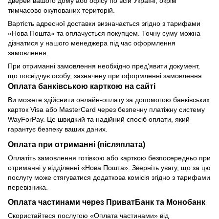
дверей вашого дому або офісу по всій Україні, окрім
тимчасово окупованих територій.
Вартість адресної доставки визначається згідно з тарифами
«Нова Пошта» та оплачується покупцем. Точну суму можна
дізнатися у нашого менеджера під час оформлення
замовлення.
При отриманні замовлення необхідно пред'явити документ,
що посвідчує особу, зазначену при оформленні замовлення.
Оплата банківською карткою на сайті
Ви можете здійснити онлайн-оплату за допомогою банківських
карток Visa або MasterCard через безпечну платіжну систему
WayForPay. Це швидкий та надійний спосіб оплати, який
гарантує безпеку ваших даних.
Оплата при отриманні (післяплата)
Оплатіть замовлення готівкою або карткою безпосередньо при
отриманні у відділенні «Нова Пошта». Зверніть увагу, що за цю
послугу може стягуватися додаткова комісія згідно з тарифами
перевізника.
Оплата частинами через ПриватБанк та Монобанк
Скористайтеся послугою «Оплата частинами» від