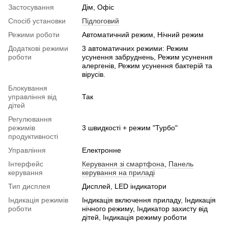
Застосування
Дім, Офіс
Спосіб установки
Підлоговий
Режими роботи
Автоматичний режим, Нічний режим
Додаткові режими
3 автоматичних режими: Режим
роботи
усунення забруднень, Режим усунення
алергенів, Режим усунення бактерій та
вірусів.
Блокування
управління від
Так
дітей
Регулювання
режимів
3 швидкості + режим "Турбо"
продуктивності
Управління
Електронне
Інтерфейс
Керування зі смартфона
,
Панель
керування
керування на приладі
Тип дисплея
Дисплей, LED індикатори
Індикація режимів
Індикація включення приладу, Індикація
роботи
нічного режиму, Індикатор захисту від
дітей, Індикація режиму роботи