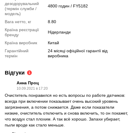
дезодорувальний
4800 годин / FY5182
(термін служби /
модель)
Вага нетто, кг
8.80
Країна реєстрації
Нідерланди
бренду
Країна виробник
Китай
Гарантійний
24 місяці офіційної гарантії від
термін
виробника
Відгуки
1
Анна Проц
10.09.2021 в 17:20
Очиститель понравился но есть вопросы по работе датчиков:
всегда при включении показывает очень высокий уровень
загрязнения, а потом снижается. Даже если показатели
низкие, очиститель отключить и снова включить, то он покажет,
что воздух стал плохим. А так всё хорошо. Запахи убирает,
пыли вроде как стало меньше.