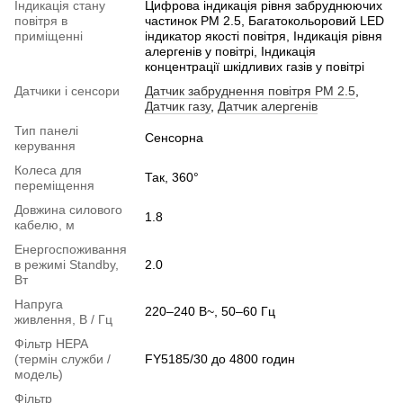
Індикація стану
Цифрова індикація рівня забруднюючих
повітря в
частинок PM 2.5, Багатокольоровий LED
приміщенні
індикатор якості повітря, Індикація рівня
алергенів у повітрі, Індикація
концентрації шкідливих газів у повітрі
Датчики і сенсори
Датчик забруднення повітря PM 2.5
,
Датчик газу
,
Датчик алергенів
Тип панелі
Сенсорна
керування
Колеса для
Так, 360°
переміщення
Довжина силового
1.8
кабелю, м
Енергоспоживання
в режимі Standby,
2.0
Вт
Напруга
220–240 В~, 50–60 Гц
живлення, В / Гц
Фільтр НЕРА
(термін служби /
FY5185/30 до 4800 годин
модель)
Фільтр