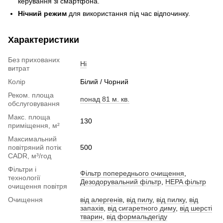
керування зі смартфона.
Нічний режим
для використання під час відпочинку.
Характеристики
Без прихованих
Ні
витрат
Колір
Білий / Чорний
Реком. площа
понад 81 м. кв.
обслуговування
Макс. площа
130
приміщення, м²
Максимальний
повітряний потік
500
CADR, м³/год
Фільтри і
Фільтр попереднього очищення
,
технології
Дезодорувальний фільтр
,
HEPA фільтр
очищення повітря
Очищення
від алергенів
,
від пилу
,
від пилку
,
від
запахів
,
від сигаретного диму
,
від шерсті
тварин
,
від формальдегіду