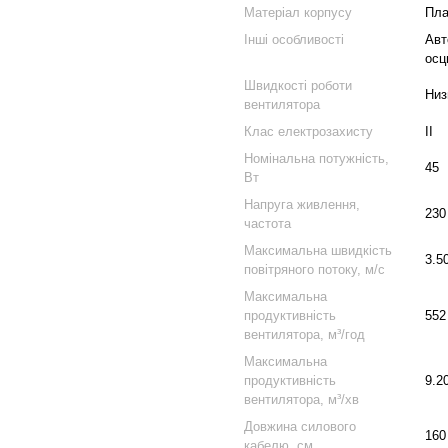
Матеріал корпусу
Пла
Інші особливості
Авт
осц
Швидкості роботи
Низ
вентилятора
Клас електрозахисту
II
Номінальна потужність,
45
Вт
Напруга живлення,
230
частота
Максимальна швидкість
3.5
повітряного потоку, м/с
Максимальна
продуктивність
552
вентилятора, м³/год
Максимальна
продуктивність
9.2
вентилятора, м³/хв
Довжина силового
160
кабелю, см