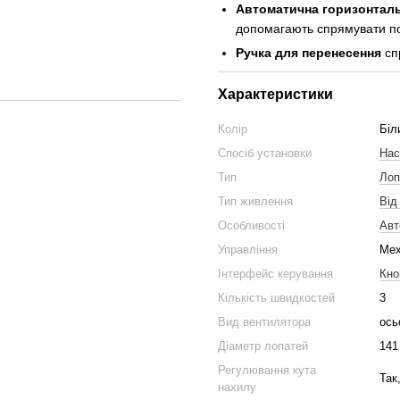
Автоматична горизонталь
допомагають спрямувати по
Ручка для перенесення
сп
Характеристики
Колір
Біл
Спосіб установки
Нас
Тип
Лоп
Тип живлення
Від
Особливості
Авт
Управління
Мех
Інтерфейс керування
Кно
Кількість швидкостей
3
Вид вентилятора
ось
Діаметр лопатей
141
Регулювання кута
Так
нахилу