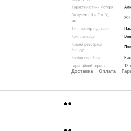
Характеристики мотора
Алю
Габарити (Ш × Г × В),
202
мм
Тип і розмір підстави
Нас
Комплектація
Вен
Країна реєстрації
По
бренду
Країна виробник
Кит
Гарантійний термін
12 
Доставка
Оплата
Гар