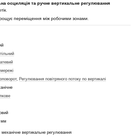
на осциляція та ручне вертикальне регулювання
тік.
рощує переміщення між робочими зонами.
ий
тільний
атевий
 мережі
оповорот
,
Регулювання повітряного потоку по вертикалі
анічне
пкове
овий
 мм
, механічне вертикальне регулювання