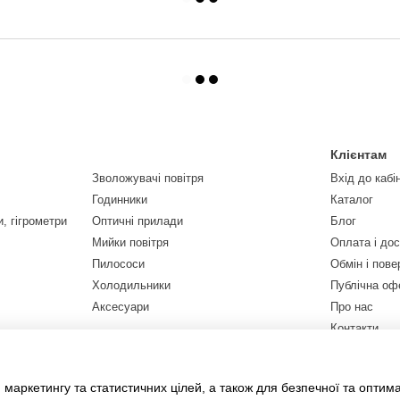
Клієнтам
Зволожувачі повітря
Вхід до кабі
Годинники
Каталог
, гігрометри
Оптичні прилади
Блог
Мийки повітря
Оплата і до
Пилососи
Обмін і пов
Холодильники
Публічна оф
Аксесуари
Про нас
Контакти
Ми в соцмер
 маркетингу та статистичних цілей, а також для безпечної та оптим