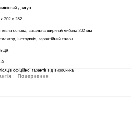
мінієвий двигун
 x 202 x 282
тільна основа; загальна ширина/глибина 202 мм
тилятор, інструкція, гарантійний талон
льща
ай
місяців офіційної гарантії від виробника
антія
Повернення