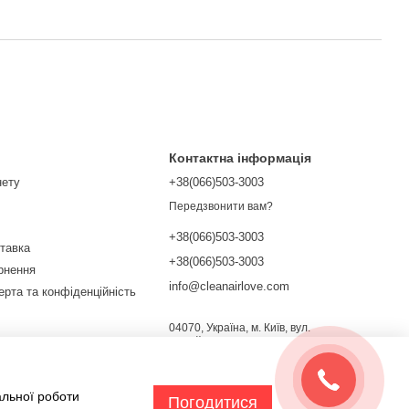
Контактна інформація
нету
+38(066)503-3003
Передзвонити вам?
+38(066)503-3003
ставка
+38(066)503-3003
ернення
info@cleanairlove.com
ерта та конфіденційність
04070, Україна, м. Київ, вул.
Почайнинська, 13/9
Мапа проїзду
ежах
альної роботи
Погодитися