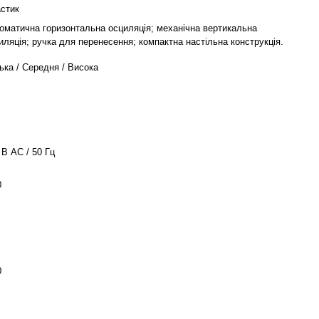
стик
оматична горизонтальна осциляція; механічна вертикальна
иляція; ручка для перенесення; компактна настільна конструкція.
ька / Середня / Висока
 В AC / 50 Гц
0
0