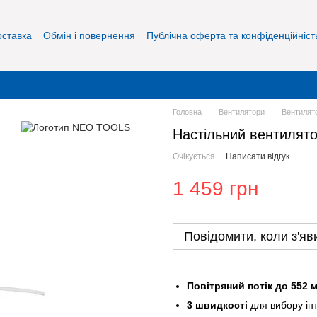
оставка
Обмін і повернення
Публічна оферта та конфіденційніст
Головна
Вентилятори
Вентиля
Настільний вентилято
Очікується
Написати відгук
1 459 грн
Повідомити, коли з'яв
Повітряний потік до 552 м
3 швидкості
для вибору інт