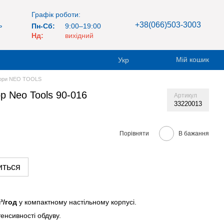
Графік роботи:
+38(066)503-3003
ь
Пн-Сб:
9:00–19:00
Нд:
вихідний
Мій кошик
Укр
тори NEO TOOLS
р Neo Tools 90-016
Артикул
33220013
Порівняти
В бажання
иться
³/год
у компактному настільному корпусі.
енсивності обдуву.