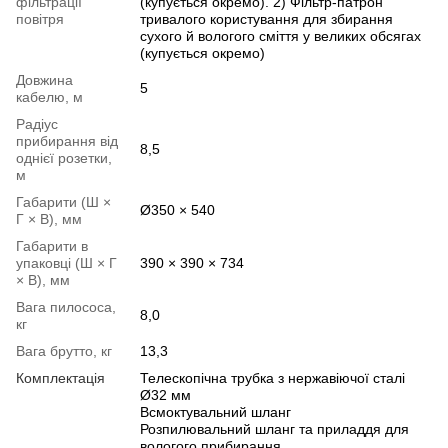
фільтрації
(купується окремо). 2) Фільтр-патрон
повітря
тривалого користування для збирання
сухого й вологого сміття у великих обсягах
(купується окремо)
Довжина
5
кабелю, м
Радіус
прибирання від
8,5
однієї розетки,
м
Габарити (Ш ×
Ø350 × 540
Г × В), мм
Габарити в
упаковці (Ш × Г
390 × 390 × 734
× В), мм
Вага пилососа,
8,0
кг
Вага брутто, кг
13,3
Комплектація
Телескопічна трубка з нержавіючої сталі
Ø32 мм
Всмоктувальний шланг
Розпилювальний шланг та приладдя для
вологого прибирання