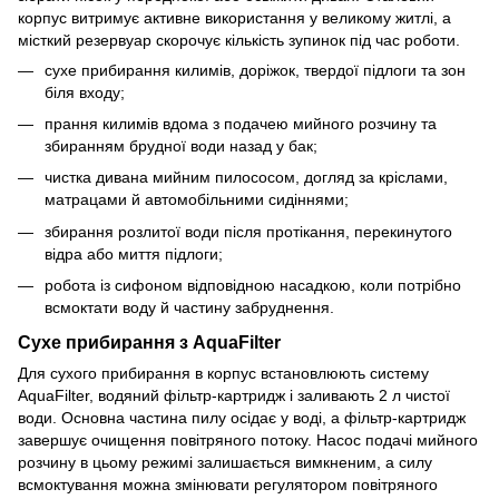
корпус витримує активне використання у великому житлі, а
місткий резервуар скорочує кількість зупинок під час роботи.
сухе прибирання килимів, доріжок, твердої підлоги та зон
біля входу;
прання килимів вдома з подачею мийного розчину та
збиранням брудної води назад у бак;
чистка дивана мийним пилососом, догляд за кріслами,
матрацами й автомобільними сидіннями;
збирання розлитої води після протікання, перекинутого
відра або миття підлоги;
робота із сифоном відповідною насадкою, коли потрібно
всмоктати воду й частину забруднення.
Сухе прибирання з AquaFilter
Для сухого прибирання в корпус встановлюють систему
AquaFilter, водяний фільтр-картридж і заливають 2 л чистої
води. Основна частина пилу осідає у воді, а фільтр-картридж
завершує очищення повітряного потоку. Насос подачі мийного
розчину в цьому режимі залишається вимкненим, а силу
всмоктування можна змінювати регулятором повітряного