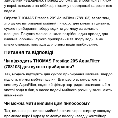
замовляти недоцільно. Прилад допомагає впоратися з пилом
у ворсі, плямами на оббивці, піском у передпокої та розлитою
водою.
Обрати THOMAS Prestige 20S AquaFilter (788103) варто тим,
хто шукає витривалий мийний пилосос для килимів і диванів,
сухого прибирання, збору води та догляду за великою
площею. Покупка має сенс, коли потрібен один прилад для
килимів, оббивки, сухого прибирання та збору води, а не
кілька окремих приладів для різних видів прибирання.
Питання та відповіді
Чи підходить THOMAS Prestige 20S AquaFilter
(788103) для сухого прибирання?
Так, модель підходить для сухого прибирання килимів, твердої
підлоги, м'яких меблів і щілин. Для цього встановлюють
систему AquaFilter, водяний фільтр-картридж і заливають 2 л
чистої води в бак, а насос подачі мийного розчину залишають
вимкненим.
Чи можна мити килими цим пилососом?
Так, пилосос розпилює мийний розчин через широку насадку,
промиває ворс і одразу всмоктує вологу назад у контейнер.