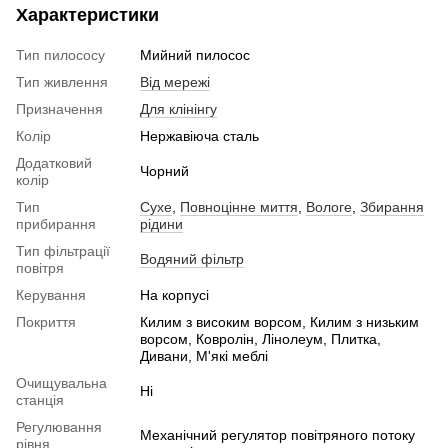
Характеристики
Тип пилососу
Мийний пилосос
Тип живлення
Від мережі
Призначення
Для клінінгу
Колір
Нержавіюча сталь
Додатковий
Чорний
колір
Тип
Сухе
,
Повноцінне миття
,
Вологе
,
Збирання
прибирання
рідини
Тип фільтрації
Водяний фільтр
повітря
Керування
На корпусі
Покриття
Килим з високим ворсом, Килим з низьким
ворсом, Ковролін, Лінолеум, Плитка,
Дивани, М'які меблі
Очищувальна
Ні
станція
Регулювання
Механічний регулятор повітряного потоку
рівня