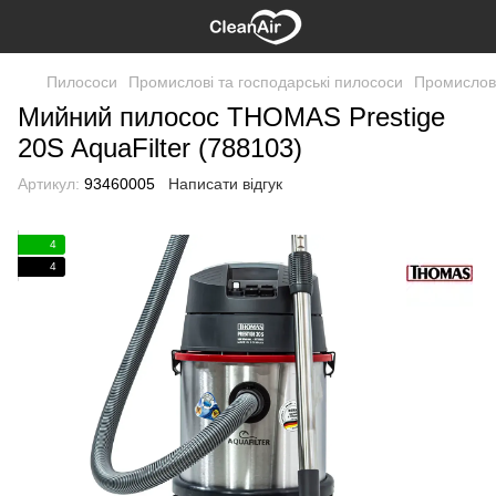
Пилососи
Промислові та господарські пилососи
Промислов
Мийний пилосос THOMAS Prestige
20S AquaFilter (788103)
Артикул:
93460005
Написати відгук
4
4