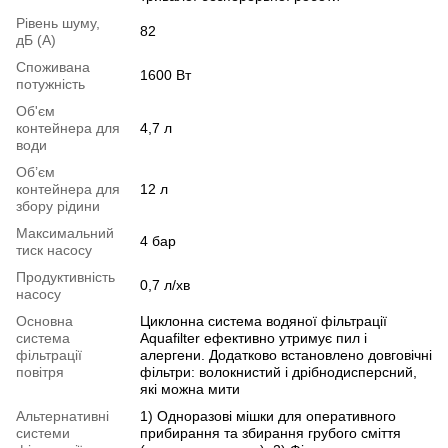
Рівень шуму,
82
дБ (А)
Споживана
1600 Вт
потужність
Об'єм
контейнера для
4,7 л
води
Об’єм
контейнера для
12 л
збору рідини
Максимальний
4 бар
тиск насосу
Продуктивність
0,7 л/хв
насосу
Основна
Циклонна система водяної фільтрації
система
Aquafilter ефективно утримує пил і
фільтрації
алергени. Додатково встановлено довговічні
повітря
фільтри: волокнистий і дрібнодисперсний,
які можна мити
Альтернативні
1) Одноразові мішки для оперативного
системи
прибирання та збирання грубого сміття