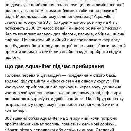
поєднує сухе прибирання, вологе очищення килимів і твердої
підлоги, догляд за м'якими меблями та збирання розлитої
води. Модель має систему водяної фільтрації AquaFilter,
сталевий корпус на 20 л, бак для мийного розчину на 4,7 л,
потужність 1600 Вт, насос подачі мийного розчину з тиском 4
бар та комплект насадок для підлоги, килимів, оббивки, щілин і
сифона. Це практичний мийний пилосос великого формату
для будинку або котеджу, де потрібно не лише зібрати пил, а й
промити килим, освіжити диван або швидко прибрати воду з
підлоги.
Що дає AquaFilter під час прибирання
Головна перевага цієї моделі — поєднання місткого бака,
водяної фільтрації та мийної системи в одному корпусі. Під
час сухого прибирання пил проходить через воду, де значна
частина забруднень осідає вже на першому етапі, а фільтри
допомагають утримувати дрібні частинки. Пил і бруд спочатку
потрапляють у воду, тому після роботи їх легко побачити в
контейнері.
Збільшений об'єм AquaFilter на 2 л зручний, коли потрібно
пройти кілька кімнат поспіль, почистити килимові доріжки,
зібрати пісок у передпокої або освіжити диван. Сталевий