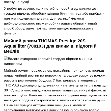
потоку на ручці.
У побуті це зручно, коли потрібно перейти від килима до
твердої підлоги, обробити щілини біля плінтуса або прибрати
пил між подушками дивана. Для великої кількості
дрібнодисперсного пилу виробник радить обирати інший
спосіб збору, адже такі частинки швидко навантажують
фільтри.
Мийний режим THOMAS Prestige 20S
AquaFilter (788103) для килимів, підлоги й
меблів
Мийний режим працює за екстракційним принципом: прилад
подає мийний розчин на поверхню та одразу всмоктує вологу
разом із розчиненим брудом. У бак заливають концентрат
THOMAS відповідно до дозування на етикетці та теплу воду до
30 °C, після чого під'єднують шланг подачі розчину й фіксують
його на трубці. Коли насос увімкнений, рідина надходить через
насадку, а подача контролюється запірним клапаном на ручці.
Саме так працює екстракційне очищення килимів:
забруднення витягуються з ворсу разом із брудною водою.