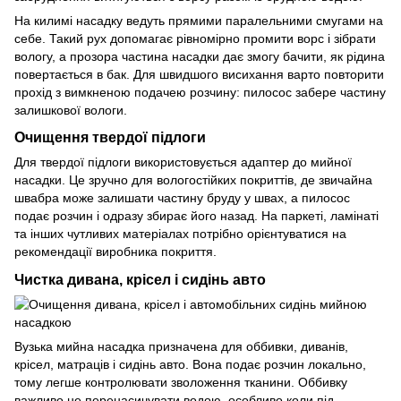
На килимі насадку ведуть прямими паралельними смугами на
себе. Такий рух допомагає рівномірно промити ворс і зібрати
вологу, а прозора частина насадки дає змогу бачити, як рідина
повертається в бак. Для швидшого висихання варто повторити
прохід з вимкненою подачею розчину: пилосос забере частину
залишкової вологи.
Очищення твердої підлоги
Для твердої підлоги використовується адаптер до мийної
насадки. Це зручно для вологостійких покриттів, де звичайна
швабра може залишати частину бруду у швах, а пилосос
подає розчин і одразу збирає його назад. На паркеті, ламінаті
та інших чутливих матеріалах потрібно орієнтуватися на
рекомендації виробника покриття.
Чистка дивана, крісел і сидінь авто
Вузька мийна насадка призначена для оббивки, диванів,
крісел, матраців і сидінь авто. Вона подає розчин локально,
тому легше контролювати зволоження тканини. Оббивку
важливо не перенасичувати водою, особливо коли під