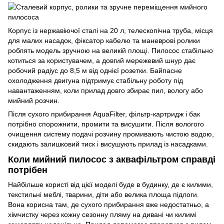
Корпус із нержавіючої сталі на 20 л, телескопічна труба, місця
для малих насадок, фіксатор кабелю та маневрові ролики
роблять модель зручною на великій площі. Пилосос стабільно
котиться за користувачем, а довгий мережевий шнур дає
робочий радіус до 8,5 м від однієї розетки. Байпасне
охолодження двигуна підтримує стабільну роботу під
навантаженням, коли прилад довго збирає пил, вологу або
мийний розчин.
Після сухого прибирання AquaFilter, фільтр-картридж і бак
потрібно спорожнити, промити та висушити. Після вологого
очищення систему подачі розчину промивають чистою водою,
скидають залишковий тиск і висушують прилад із насадками.
Коли мийний пилосос з аквафільтром справді
потрібен
Найбільше користі від цієї моделі буде в будинку, де є килими,
текстильні меблі, тварини, діти або велика площа підлоги.
Вона корисна там, де сухого прибирання вже недостатньо, а
хімчистку через кожну сезонну пляму на дивані чи килимі