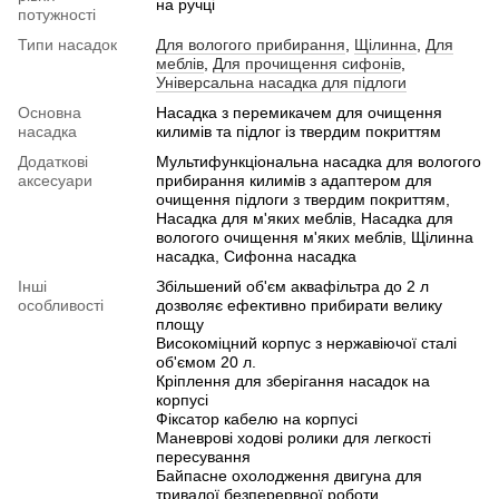
на ручці
потужності
Типи насадок
Для вологого прибирання
,
Щілинна
,
Для
меблів
,
Для прочищення сифонів
,
Універсальна насадка для підлоги
Основна
Насадка з перемикачем для очищення
насадка
килимів та підлог із твердим покриттям
Додаткові
Мультифункціональна насадка для вологого
аксесуари
прибирання килимів з адаптером для
очищення підлоги з твердим покриттям,
Насадка для м'яких меблів, Насадка для
вологого очищення м'яких меблів, Щілинна
насадка, Сифонна насадка
Інші
Збільшений об'єм аквафільтра до 2 л
особливості
дозволяє ефективно прибирати велику
площу
Високоміцний корпус з нержавіючої сталі
об'ємом 20 л.
Кріплення для зберігання насадок на
корпусі
Фіксатор кабелю на корпусі
Маневрові ходові ролики для легкості
пересування
Байпасне охолодження двигуна для
тривалої безперервної роботи