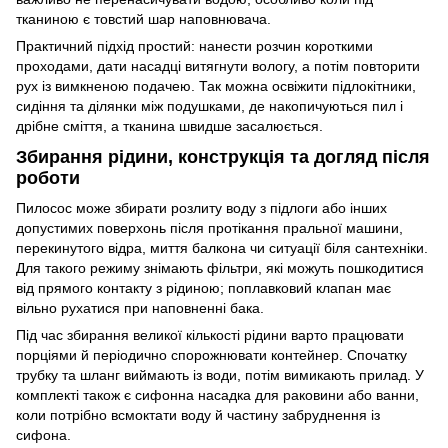
тканиною є товстий шар наповнювача.
Практичний підхід простий: нанести розчин короткими
проходами, дати насадці витягнути вологу, а потім повторити
рух із вимкненою подачею. Так можна освіжити підлокітники,
сидіння та ділянки між подушками, де накопичуються пил і
дрібне сміття, а тканина швидше засалюється.
Збирання рідини, конструкція та догляд після
роботи
Пилосос може збирати розлиту воду з підлоги або інших
допустимих поверхонь після протікання пральної машини,
перекинутого відра, миття балкона чи ситуації біля сантехніки.
Для такого режиму знімають фільтри, які можуть пошкодитися
від прямого контакту з рідиною; поплавковий клапан має
вільно рухатися при наповненні бака.
Під час збирання великої кількості рідини варто працювати
порціями й періодично спорожнювати контейнер. Спочатку
трубку та шланг виймають із води, потім вимикають прилад. У
комплекті також є сифонна насадка для раковини або ванни,
коли потрібно всмоктати воду й частину забруднення із
сифона.