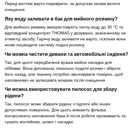
Перед миттям варто перевірити, чи допускає килим вологе
очищення.
Яку воду заливати в бак для мийного розчину?
Для мийного режиму використовують теплу воду до 30 °C та
відповідний концентрат THOMAS у дозуванні, зазначеному на
етикетці засобу. Гарячу воду заливати не варто, оскільки вона
може пошкодити систему подачі розчину.
Чи можна чистити дивани та автомобільні сидіння?
Так, для цього передбачена вузька мийна насадка для
оббивки. Вона допомагає локально подати розчин і зібрати
його назад, але тканину потрібно зволожувати помірно, щоб
наповнювач не залишався мокрим після очищення.
Чи можна використовувати пилосос для збору
рідини?
Так, пилосос може збирати рідину з підлоги або інших
допустимих поверхонь. Для цього знімають фільтри,
контролюють наповнення бака й після роботи промивають та
сушать контейнер, шланг і насадки.