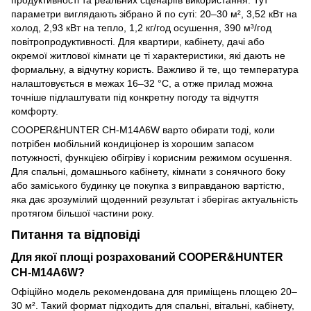
продуктивності та реальних сценаріїв використання. Тут
параметри виглядають зібрано й по суті: 20–30 м², 3,52 кВт на
холод, 2,93 кВт на тепло, 1,2 кг/год осушення, 390 м³/год
повітропродуктивності. Для квартири, кабінету, дачі або
окремої житлової кімнати це ті характеристики, які дають не
формальну, а відчутну користь. Важливо й те, що температура
налаштовується в межах 16–32 °C, а отже прилад можна
точніше підлаштувати під конкретну погоду та відчуття
комфорту.
COOPER&HUNTER CH-M14A6W варто обирати тоді, коли
потрібен мобільний кондиціонер із хорошим запасом
потужності, функцією обігріву і корисним режимом осушення.
Для спальні, домашнього кабінету, кімнати з сонячного боку
або заміського будинку це покупка з виправданою вартістю,
яка дає зрозумілий щоденний результат і зберігає актуальність
протягом більшої частини року.
Питання та відповіді
Для якої площі розрахований COOPER&HUNTER
CH-M14A6W?
Офіційно модель рекомендована для приміщень площею 20–
30 м². Такий формат підходить для спальні, вітальні, кабінету,