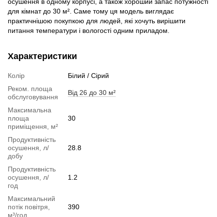
осушення в одному корпусі, а також хороший запас потужності
для кімнат до 30 м². Саме тому ця модель виглядає
практичнішою покупкою для людей, які хочуть вирішити
питання температури і вологості одним приладом.
Характеристики
Колір
Білий / Сірий
Реком. площа
Від 26 до 30 м²
обслуговування
Максимальна
площа
30
приміщення, м²
Продуктивність
осушення, л/
28.8
добу
Продуктивність
осушення, л/
1.2
год
Максимальний
потік повітря,
390
м³/год