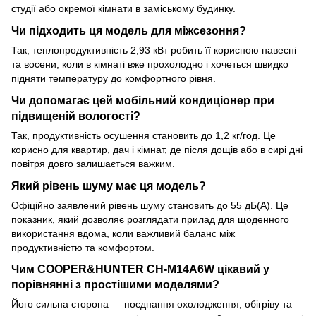
студії або окремої кімнати в заміському будинку.
Чи підходить ця модель для міжсезоння?
Так, теплопродуктивність 2,93 кВт робить її корисною навесні
та восени, коли в кімнаті вже прохолодно і хочеться швидко
підняти температуру до комфортного рівня.
Чи допомагає цей мобільний кондиціонер при
підвищеній вологості?
Так, продуктивність осушення становить до 1,2 кг/год. Це
корисно для квартир, дач і кімнат, де після дощів або в сирі дні
повітря довго залишається важким.
Який рівень шуму має ця модель?
Офіційно заявлений рівень шуму становить до 55 дБ(A). Це
показник, який дозволяє розглядати прилад для щоденного
використання вдома, коли важливий баланс між
продуктивністю та комфортом.
Чим COOPER&HUNTER CH-M14A6W цікавий у
порівнянні з простішими моделями?
Його сильна сторона — поєднання охолодження, обігріву та