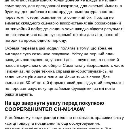
саме зараз, для орендованої квартири, для окремої кімнати в
будинку, для робочого простору, де температура зростає
через комп’ютери, освітлення та сонячний бік. Прилад не
вимагає складного сценарію використання: він розрахований
на звичайний побут, де людина хоче швидко відчути результат і
не витрачати час на пошук окремої техніки для літа, вологої
погоди та прохолодного періоду.
Окрема перевага цієї моделі полягає в тому, що вона не
виглядає суто сезонною покупкою. Улітку на перший план
виходить охолодження, у вологі дні — осушення, а восени й
навесні корисним стає обігрів. Саме така універсальність часто
і визначає, чи буде техніка справді використовуватись, чи
залишиться рішенням лише на кілька тижнів спеки. Для
кімнати до 30 м² це той формат, який дає відчутний результат і
не перевантажує покупця зайвими функціями, за які потім
рідко згадують.
На що звернути увагу перед покупкою
COOPER&HUNTER CH-M14A6W
У мобільному кондиціонері головне не кількість красивих слів у
картці товару, а поєднання площі обслуговування,