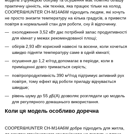
практичну цінність, ніж техніка, яка працює тільки на холод.
COOPER&HUNTER CH-M14A6W підходить людям, які хочуть
не просто знизити температуру на кілька градусів, а привести
повітря в нормальний стан для роботи, сну й відпочинку.
охолодження 3,52 кВт дає потрібний запас продуктивності
для кімнат у межах рекомендованої площі;
обігрів 2,93 кВт корисний навесні та восени, коли хочеться
швидко підняти температуру саме в одній кімнаті;
осушення до 1,2 кг/год допомагає в періоди, коли в
приміщенні довго тримається сирість;
повітропродуктивність 390 м³/год підтримує активний рух
повітря, тому ефект від роботи приладу відчувається
швидше;
рівень шуму до 55 дБ(A) дозволяє розглядати цю модель
для регулярного домашнього використання.
Коли ця модель особливо доречна
COOPER&HUNTER CH-M14A6W добре підходить для житла,
де монтаж стаціонарного кондиціонера не входить у плани