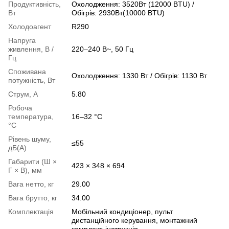
Продуктивність,
Охолодження: 3520Вт (12000 BTU) /
Вт
Обігрів: 2930Вт(10000 BTU)
Холодоагент
R290
Напруга
живлення, В /
220–240 В~, 50 Гц
Гц
Споживана
Охолодження: 1330 Вт / Обігрів: 1130 Вт
потужність, Вт
Струм, А
5.80
Робоча
температура,
16–32 °C
°С
Рівень шуму,
≤55
дБ(А)
Габарити (Ш ×
423 × 348 × 694
Г × В), мм
Вага нетто, кг
29.00
Вага брутто, кг
34.00
Комплектація
Мобільний кондиціонер, пульт
дистанційного керування, монтажний