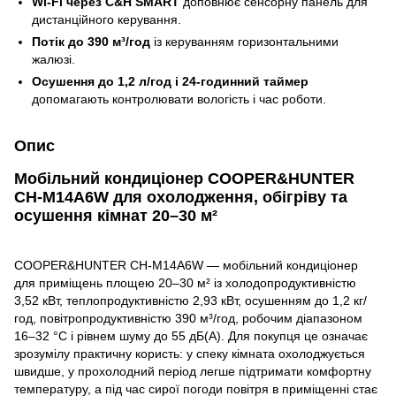
Wi‑Fi через C&H SMART
доповнює сенсорну панель для
дистанційного керування.
Потік до 390 м³/год
із керуванням горизонтальними
жалюзі.
Осушення до 1,2 л/год і 24-годинний таймер
допомагають контролювати вологість і час роботи.
Опис
Мобільний кондиціонер COOPER&HUNTER
CH-M14A6W для охолодження, обігріву та
осушення кімнат 20–30 м²
COOPER&HUNTER CH-M14A6W — мобільний кондиціонер
для приміщень площею 20–30 м² із холодопродуктивністю
3,52 кВт, теплопродуктивністю 2,93 кВт, осушенням до 1,2 кг/
год, повітропродуктивністю 390 м³/год, робочим діапазоном
16–32 °C і рівнем шуму до 55 дБ(A). Для покупця це означає
зрозумілу практичну користь: у спеку кімната охолоджується
швидше, у прохолодний період легше підтримати комфортну
температуру, а під час сирої погоди повітря в приміщенні стає