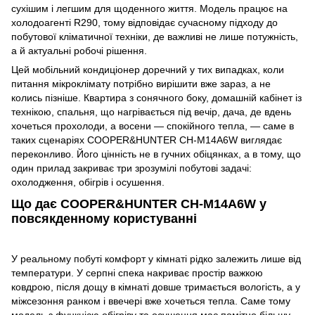
сухішим і легшим для щоденного життя. Модель працює на
холодоагенті R290, тому відповідає сучасному підходу до
побутової кліматичної техніки, де важливі не лише потужність,
а й актуальні робочі рішення.
Цей мобільний кондиціонер доречний у тих випадках, коли
питання мікроклімату потрібно вирішити вже зараз, а не
колись пізніше. Квартира з сонячного боку, домашній кабінет із
технікою, спальня, що нагрівається під вечір, дача, де вдень
хочеться прохолоди, а восени — спокійного тепла, — саме в
таких сценаріях COOPER&HUNTER CH-M14A6W виглядає
переконливо. Його цінність не в гучних обіцянках, а в тому, що
один прилад закриває три зрозумілі побутові задачі:
охолодження, обігрів і осушення.
Що дає COOPER&HUNTER CH-M14A6W у
повсякденному користуванні
У реальному побуті комфорт у кімнаті рідко залежить лише від
температури. У серпні спека накриває простір важкою
ковдрою, після дощу в кімнаті довше тримається вологість, а у
міжсезоння ранком і ввечері вже хочеться тепла. Саме тому
модель з функцією обігріву та осушення має помітно більшу