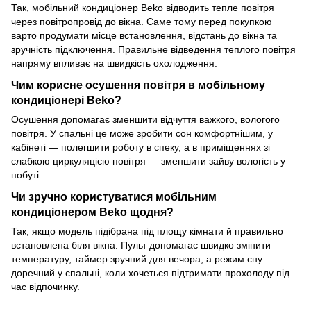
Так, мобільний кондиціонер Beko відводить тепле повітря
через повітропровід до вікна. Саме тому перед покупкою
варто продумати місце встановлення, відстань до вікна та
зручність підключення. Правильне відведення теплого повітря
напряму впливає на швидкість охолодження.
Чим корисне осушення повітря в мобільному
кондиціонері Beko?
Осушення допомагає зменшити відчуття важкого, вологого
повітря. У спальні це може зробити сон комфортнішим, у
кабінеті — полегшити роботу в спеку, а в приміщеннях зі
слабкою циркуляцією повітря — зменшити зайву вологість у
побуті.
Чи зручно користуватися мобільним
кондиціонером Beko щодня?
Так, якщо модель підібрана під площу кімнати й правильно
встановлена біля вікна. Пульт допомагає швидко змінити
температуру, таймер зручний для вечора, а режим сну
доречний у спальні, коли хочеться підтримати прохолоду під
час відпочинку.