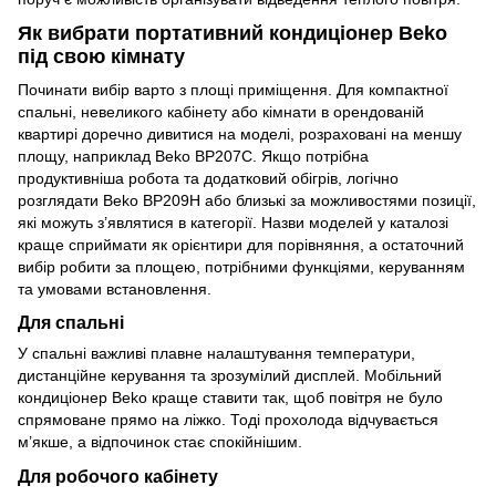
Як вибрати портативний кондиціонер Beko
під свою кімнату
Починати вибір варто з площі приміщення. Для компактної
спальні, невеликого кабінету або кімнати в орендованій
квартирі доречно дивитися на моделі, розраховані на меншу
площу, наприклад Beko BP207C. Якщо потрібна
продуктивніша робота та додатковий обігрів, логічно
розглядати Beko BP209H або близькі за можливостями позиції,
які можуть з’являтися в категорії. Назви моделей у каталозі
краще сприймати як орієнтири для порівняння, а остаточний
вибір робити за площею, потрібними функціями, керуванням
та умовами встановлення.
Для спальні
У спальні важливі плавне налаштування температури,
дистанційне керування та зрозумілий дисплей. Мобільний
кондиціонер Beko краще ставити так, щоб повітря не було
спрямоване прямо на ліжко. Тоді прохолода відчувається
м’якше, а відпочинок стає спокійнішим.
Для робочого кабінету