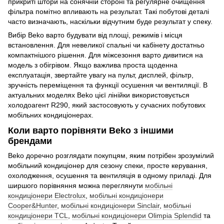
прикриті штори на сонячній стороні та регулярне очищення
фільтра помітно впливають на результат. Такі побутові деталі
часто визначають, наскільки відчутним буде результат у спеку.
Вибір Beko варто будувати від площі, режимів і місця
встановлення. Для невеликої спальні чи кабінету достатньо
компактнішого рішення. Для міжсезоння варто дивитися на
модель з обігрівом. Якщо важлива проста щоденна
експлуатація, звертайте увагу на пульт, дисплей, фільтр,
зручність переміщення та функції осушення чи вентиляції. В
актуальних моделях Beko цієї лінійки використовується
холодоагент R290, який застосовують у сучасних побутових
мобільних кондиціонерах.
Коли варто порівняти Beko з іншими
брендами
Beko доречно розглядати покупцям, яким потрібен зрозумілий
мобільний кондиціонер для сезону спеки, просте керування,
охолодження, осушення та вентиляція в одному приладі. Для
ширшого порівняння можна переглянути
мобільні
кондиціонери Electrolux
,
мобільні кондиціонери
Cooper&Hunter
,
мобільні кондиціонери Sinclair
,
мобільні
кондиціонери TCL
,
мобільні кондиціонери Olimpia Splendid
та