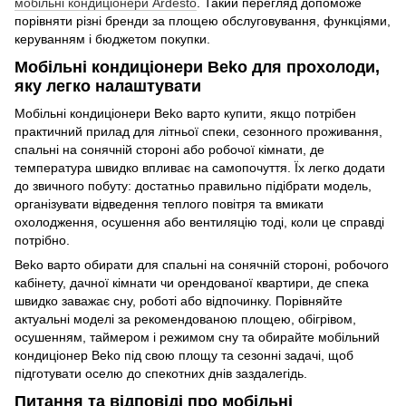
мобільні кондиціонери Ardesto
. Такий перегляд допоможе
порівняти різні бренди за площею обслуговування, функціями,
керуванням і бюджетом покупки.
Мобільні кондиціонери Beko для прохолоди,
яку легко налаштувати
Мобільні кондиціонери Beko варто купити, якщо потрібен
практичний прилад для літньої спеки, сезонного проживання,
спальні на сонячній стороні або робочої кімнати, де
температура швидко впливає на самопочуття. Їх легко додати
до звичного побуту: достатньо правильно підібрати модель,
організувати відведення теплого повітря та вмикати
охолодження, осушення або вентиляцію тоді, коли це справді
потрібно.
Beko варто обирати для спальні на сонячній стороні, робочого
кабінету, дачної кімнати чи орендованої квартири, де спека
швидко заважає сну, роботі або відпочинку. Порівняйте
актуальні моделі за рекомендованою площею, обігрівом,
осушенням, таймером і режимом сну та обирайте мобільний
кондиціонер Beko під свою площу та сезонні задачі, щоб
підготувати оселю до спекотних днів заздалегідь.
Питання та відповіді про мобільні