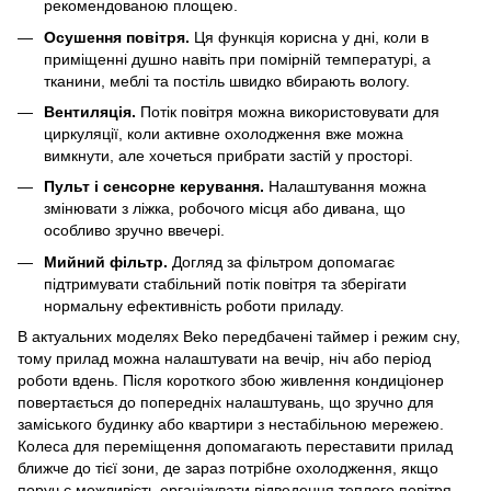
рекомендованою площею.
Осушення повітря.
Ця функція корисна у дні, коли в
приміщенні душно навіть при помірній температурі, а
тканини, меблі та постіль швидко вбирають вологу.
Вентиляція.
Потік повітря можна використовувати для
циркуляції, коли активне охолодження вже можна
вимкнути, але хочеться прибрати застій у просторі.
Пульт і сенсорне керування.
Налаштування можна
змінювати з ліжка, робочого місця або дивана, що
особливо зручно ввечері.
Мийний фільтр.
Догляд за фільтром допомагає
підтримувати стабільний потік повітря та зберігати
нормальну ефективність роботи приладу.
В актуальних моделях Beko передбачені таймер і режим сну,
тому прилад можна налаштувати на вечір, ніч або період
роботи вдень. Після короткого збою живлення кондиціонер
повертається до попередніх налаштувань, що зручно для
заміського будинку або квартири з нестабільною мережею.
Колеса для переміщення допомагають переставити прилад
ближче до тієї зони, де зараз потрібне охолодження, якщо
поруч є можливість організувати відведення теплого повітря.