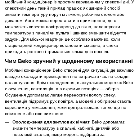
мобільний кондиціонер із простим керуванням у спекотні дні. У
спекотний день такий прилад працює як швидкий спосіб
знизити температуру поруч із ліжком, робочим столом або
диваном: його можна переставити в приміщення, де є
можливість вивести повітропровід до вікна, налаштувати
температуру з панелі чи пульта і швидко зменшити відчуття
задухи. Для міської квартири це особливо важливо, коли
стаціонарний кондиціонер встановити складно, а спека
приходить раптово і тримається кілька днів поспіль.
Чим Beko зручний у щоденному використанні
Мобільні кондиціонери Beko створені для ситуацій, де важливо
швидко охолодити приміщення і не витрачати час на складні
налаштування. Крім охолодження, в актуальних моделях Beko
є осушення, вентиляція, а в окремих позиціях — обігрів.
Осушення допомагає легше переносити вологу спеку,
вентиляція підтримує рух повітря, а моделі з обігрівом стають
корисними у міжсезоння, коли централізоване тепло ще не
ввімкнене або вже вимкнене.
Охолодження для житлових кімнат.
Beko допомагає
знизити температуру в спальні, кабінеті, дитячій або
невеликій вітальні, якщо модель підібрана за