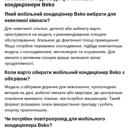
кондиціонери Beko
Який мобільний кондиціонер Beko вибрати для
невеликої кімнати?
Для невеликої спальні, дитячої або кабінету варто
орієнтуватися на модель з рекомендованою площею
обслуговування, близькою до фактичної площі приміщення.
Якщо потрібне переважно охолодження, підійде компактніша
модель з охолодженням, вентиляцією та осушенням. Для
кімнати з активним сонцем краще залишати запас
продуктивності.
Коли варто обирати мобільний кондиціонер Beko з
обігрівом?
Модель з обігрівом доречна для міжсезоння, прохолодних
вечорів на дачі, робочої кімнати або квартири, де центральне
опалення вмикають пізніше, ніж потрібно мешканцям. Такий
формат розширює сезон використання приладу і робить
покупку практичнішою.
Чи потрібен повітропровід для мобільного
кондиціонера Beko?