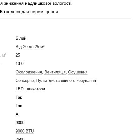
я зниження надлишкової вологості.
ДК
і колеса для переміщення.
Білий
Від 20 до 25 м²
 м²
25
у
13.0
Охолодження
,
Вентиляція
,
Осушення
Сенсорне
,
Пульт дистанційного керування
LED індикатори
Так
Так
A
9000
9000 BTU
2500