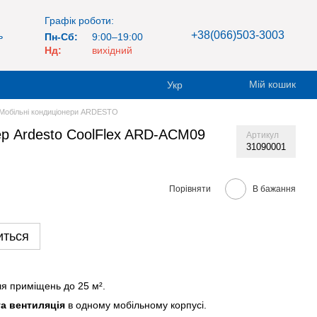
Графік роботи:
+38(066)503-3003
ь
Пн-Сб:
9:00–19:00
Нд:
вихідний
Мій кошик
Укр
Мобільні кондиціонери ARDESTO
ер Ardesto CoolFlex ARD-ACM09
Артикул
31090001
Порівняти
В бажання
иться
я приміщень до 25 м².
а вентиляція
в одному мобільному корпусі.