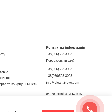
Контактна інформація
нету
+38(066)503-3003
Передзвонити вам?
+38(066)503-3003
ставка
+38(066)503-3003
ернення
info@cleanairlove.com
ерта та конфіденційність
04070, Україна, м. Київ, вул.
Почайнинська, 13/9
Мапа проїзду
ежах