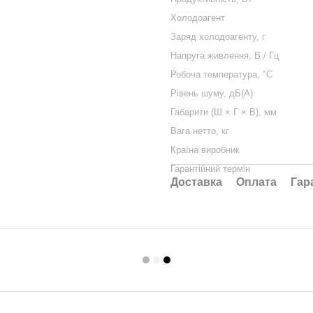
Холодоагент
Заряд холодоагенту, г
Напруга живлення, В / Гц
Робоча температура, °С
Рівень шуму, дБ(А)
Габарити (Ш × Г × В), мм
Вага нетто, кг
Країна виробник
Гарантійний термін
Доставка
Оплата
Гар