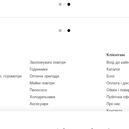
Клієнтам
Зволожувачі повітря
Вхід до кабі
Годинники
Каталог
, гігрометри
Оптичні прилади
Блог
Мийки повітря
Оплата і до
Пилососи
Обмін і пов
Холодильники
Публічна оф
Аксесуари
Про нас
Контакти
Ми в соцмер