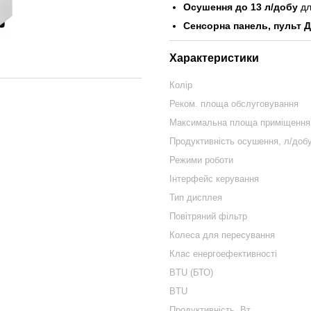
Осушення до 13 л/добу
дл
Сенсорна панель, пульт 
Характеристики
Колір
Реком. площа обслуговування
Максимальна площа приміщення,
Продуктивність осушення, л/доб
Режими роботи
Інтерфейс керування
Тип дисплея
Повітряний фільтр
Колеса для пересування
Клас енергоефективності
BTU (БТО)
BTU
Продуктивність, Вт