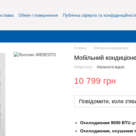
оставка
Обмін і повернення
Публічна оферта та конфіденційніст
Головна
Мобільні кондиціонери
Мобільний кондиціон
Очікується
Написати відгук
10 799 грн
Повідомити, коли з'яв
Охолодження 9000 BTU
дл
Охолодження, осушення т