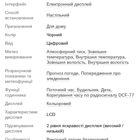
Інтерфейс
Електронний дисплей
Спосіб
Настільний
встановлення
Призначення
Для дому
Колір
Чорний
Вид
Цифровий
Метео
Атмосферний тиск
,
Зовнішня
вимірювання
температура
,
Внутрішня температура
,
Зовнішня вологість
,
Внутрішня вологість
Розрахункові
Прогноз погоди
,
Попередження про
показники та
зледеніння
метеофункції
Функції
Поточний час
,
Будильник
,
Дата
,
годинника
Коригування часу по радіосигналу DCF-77
Дисплей
Кольоровий
Характеристики
LCD
дисплея
Підсвічування
2 рівня яскравості дисплея (високий /
дисплея
низький)
Особливості
Виносний датчик бездротовий