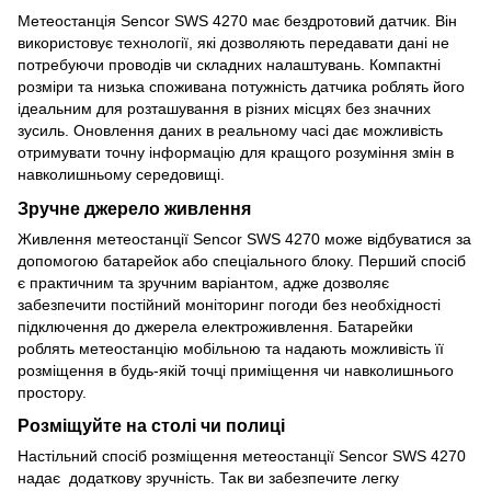
Метеостанція Sencor SWS 4270 має бездротовий датчик. Він
використовує технології, які дозволяють передавати дані не
потребуючи проводів чи складних налаштувань. Компактні
розміри та низька споживана потужність датчика роблять його
ідеальним для розташування в різних місцях без значних
зусиль. Оновлення даних в реальному часі дає можливість
отримувати точну інформацію для кращого розуміння змін в
навколишньому середовищі.
Зручне джерело живлення
Живлення метеостанції Sencor SWS 4270 може відбуватися за
допомогою батарейок або спеціального блоку. Перший спосіб
є практичним та зручним варіантом, адже дозволяє
забезпечити постійний моніторинг погоди без необхідності
підключення до джерела електроживлення. Батарейки
роблять метеостанцію мобільною та надають можливість її
розміщення в будь-якій точці приміщення чи навколишнього
простору.
Розміщуйте на столі чи полиці
Настільний спосіб розміщення метеостанції Sencor SWS 4270
надає додаткову зручність. Так ви забезпечите легку