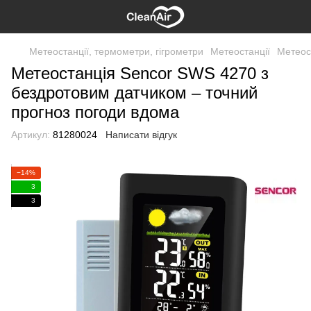
Метеостанції, термометри, гігрометри
Метеостанції
Метеос
Метеостанція Sencor SWS 4270 з
бездротовим датчиком – точний
прогноз погоди вдома
Артикул:
81280024
Написати відгук
−14%
3
3