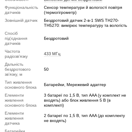
Функціональність
Сенсор температури й вологості повітря
датчиків
(термогігрометр)
Зовнішній датчик
Бездротовий датчик 2-в-1 SWS TH270-
TH5270: вимірює температуру та вологість
Спосіб
під'єднання
Бездротовий
датчиків
Частота
433 МГц
радіозв’язку
Дальність
бездротового
50
зв’язку, м
Тип живлення
Батарейки, Мережевий адаптер
основного блока
Елементи
3 батареї по 1,5 В, тип AAA (у комплект не
живлення
входять) або блок живлення 5 В (в
основного блока
комплекті)
Елементи
2 батареї по 1,5 В, тип AAA (до комплекту
живлення
не входять)
датчика
Батарейки