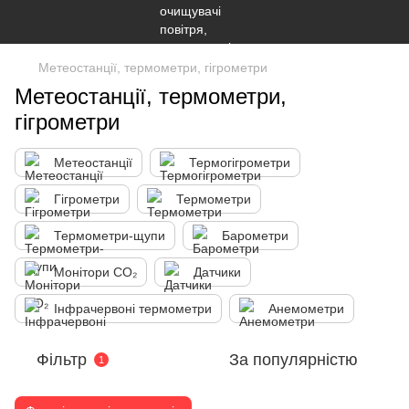
Метеостанції, термометри, гігрометри
Метеостанції, термометри,
гігрометри
Метеостанції
Термогігрометри
Гігрометри
Термометри
Термометри-щупи
Барометри
Монітори CO₂
Датчики
Інфрачервоні термометри
Анемометри
Фільтр
За популярністю
1