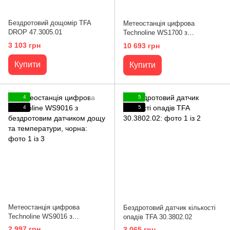
Бездротовий дощомір TFA
Метеостанція цифрова
DROP 47.3005.01
Technoline WS1700 з
комплектом зовнішніх датчиків,
3 103 грн
10 693 грн
чорна
Купити
Купити
4
5
4
5
Метеостанція цифрова
Бездротовий датчик кількості
Technoline WS9016 з
опадів TFA 30.3802.02
бездротовим датчиком дощу
2 997 грн
3 065 грн