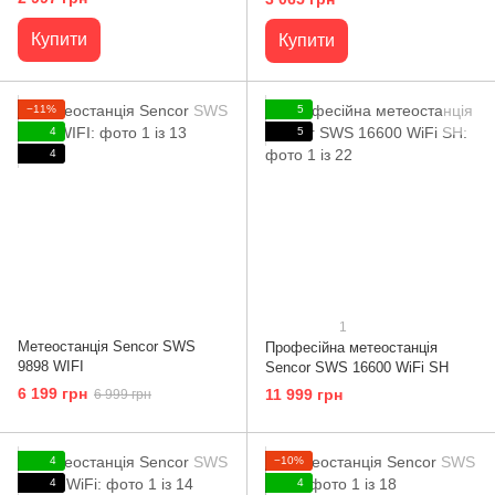
та температури, чорна
Купити
Купити
−11%
5
4
5
4
1
Метеостанція Sencor SWS
Професійна метеостанція
9898 WIFI
Sencor SWS 16600 WiFi SH
6 199 грн
11 999 грн
6 999 грн
4
−10%
4
4