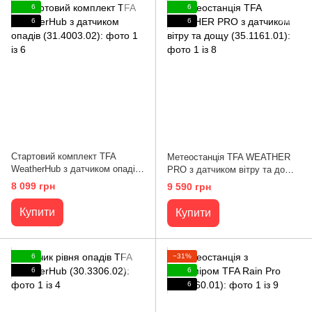
6
6
6
6
Стартовий комплект TFA
Метеостанція TFA WEATHER
WeatherHub з датчиком опадів
PRO з датчиком вітру та дощу
(31.4003.02)
(35.1161.01)
8 099 грн
9 590 грн
Купити
Купити
6
−31%
6
6
6