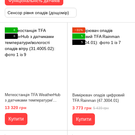
Функціональність датчиків
Сенсор рівня опадів (дощомір)
6
−31%
6
5
5
Метеостанція TFA WeatherHub
Вимірювач опадів цифровий
з датчиками температури/
TFA Rainman (47.3004.01)
вологості опадів вітру
13 320 грн
3 773 грн
5 439 грн
(31.4005.02)
Купити
Купити