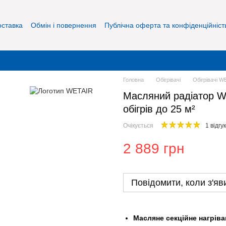
оставка
Обмін і повернення
Публічна оферта та конфіденційніст
Головна
Обігрівачі
Обігрівачі W
Масляний радіатор We
обігрів до 25 м²
Очікується
1 відгук
2 889 грн
Повідомити, коли з'яв
Масляне секційне нагріва