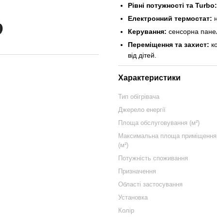
Рівні потужності та Turbo:
Електронний термостат:
н
Керування:
сенсорна панел
Переміщення та захист:
ко
від дітей.
Характеристики
Тип обігрівача
Джерело енергії
Площа обслуговування (м²)
Максимальна площа приміщення
(м²)
Потужність споживання
Призначення
Області застосування
Установка
Колір