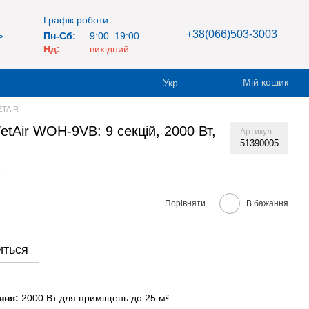
Графік роботи:
+38(066)503-3003
ь
Пн-Сб:
9:00–19:00
Нд:
вихідний
Мій кошик
Укр
ETAIR
tAir WOH-9VB: 9 секцій, 2000 Вт,
Артикул
51390005
Порівняти
В бажання
иться
ння:
2000 Вт для приміщень до 25 м².