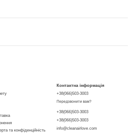
Контактна інформація
нету
+38(066)503-3003
Передзвонити вам?
+38(066)503-3003
ставка
+38(066)503-3003
ернення
info@cleanairlove.com
ерта та конфіденційність