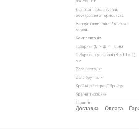
роботи, Вт
Діапазон налаштувань
електронного термостата
Напруга живлення / частота
мережі
Комплектація
Габарити (В × Ш × Г), мм
Габарити в упаковці (В × Ш × Г),
мм
Вага нетто, кг
Вага брутто, кг
Країна реєстрації бренду
Країна виробник
Гарантія
Доставка
Оплата
Гар