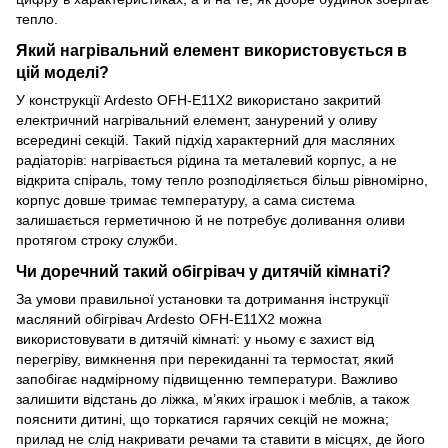
тепло.
Який нагрівальний елемент використовується в
цій моделі?
У конструкції Ardesto OFH-E11X2 використано закритий
електричний нагрівальний елемент, занурений у оливу
всередині секцій. Такий підхід характерний для масляних
радіаторів: нагрівається рідина та металевий корпус, а не
відкрита спіраль, тому тепло розподіляється більш рівномірно,
корпус довше тримає температуру, а сама система
залишається герметичною й не потребує доливання оливи
протягом строку служби.
Чи доречний такий обігрівач у дитячій кімнаті?
За умови правильної установки та дотримання інструкції
масляний обігрівач Ardesto OFH-E11X2 можна
використовувати в дитячій кімнаті: у ньому є захист від
перегріву, вимкнення при перекиданні та термостат, який
запобігає надмірному підвищенню температури. Важливо
залишити відстань до ліжка, м’яких іграшок і меблів, а також
пояснити дитині, що торкатися гарячих секцій не можна;
прилад не слід накривати речами та ставити в місцях, де його