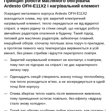
Принцип роботи масляного обігрівача
Ardesto OFH-E11X2 і нагрівальний елемент
Усередині металевого корпуса Ardesto OFH-E11X2
знаходиться олива, яку гріє закритий електричний
нагрівальний елемент; тепло передається не від відкритої
спіралі, а через рідину та стінки секцій, що нагадує роботу
звичайних радіаторів опалення в будинку. Такий підхід,
типовий для масляних радіаторів, забезпечує плавний,
інерційний обігрів: спочатку теплішає зона поруч із приладом,
а протягом певного часу температура вирівнюється в усій
кімнаті, без різких стрибків і відчуття перегірілого повітря.
Закритий нагрівальний елемент не контактує з повітрям,
тому пил не підгорає на спіралі і не дає характерного
запаху гару.
Одинадцять секцій створюють значну площу теплообміну,
тож тепло розходиться м’яко, а не зосереджується в одній
точці біля корпусу.
Олива зберігає тепло навіть після вимкнення живлення,
тому приміщення остигає повільно, без ефекту «відразу
стало знову холодно».
Такий тип обігріву особливо добре підходить для спалень і