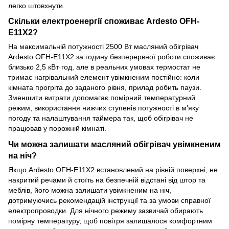
легко штовхнути.
Скільки електроенергії споживає Ardesto OFH-
E11X2?
На максимальній потужності 2500 Вт масляний обігрівач
Ardesto OFH-E11X2 за годину безперервної роботи споживає
близько 2,5 кВт·год, але в реальних умовах термостат не
тримає нагрівальний елемент увімкненим постійно: коли
кімната прогріта до заданого рівня, прилад робить паузи.
Зменшити витрати допомагає помірний температурний
режим, використання нижчих ступенів потужності в м’яку
погоду та налаштування таймера так, щоб обігрівач не
працював у порожній кімнаті.
Чи можна залишати масляний обігрівач увімкненим
на ніч?
Якщо Ardesto OFH-E11X2 встановлений на рівній поверхні, не
накритий речами й стоїть на безпечній відстані від штор та
меблів, його можна залишати увімкненим на ніч,
дотримуючись рекомендацій інструкції та за умови справної
електропроводки. Для нічного режиму зазвичай обирають
помірну температуру, щоб повітря залишалося комфортним