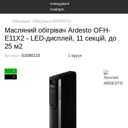
Обігрівачі
Обігрівачі ARDESTO
Масляний обігрівач Ardesto OFH-
E11X2 - LED-дисплей, 11 секцій, до
25 м2
Артикул:
51090133
1 відгук
3
3