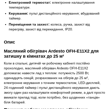
Електронний термостат:
електронне налаштування
температури.
Керування:
пульт дистанційного керування; вбудований
таймер.
Переміщення та захист:
колеса, ручка, захист від
перегріву, захист від перекидання, IP20.
Опис
Масляний обігрівач Ardesto OFH-E11X2 для
затишку в кімнатах до 25 м²
Коли в спальні, дитячій чи робочому кабінеті постійно
прохолодно, масляний обігрівач Ardesto OFH-E11X2
допомагає навести лад з теплом: потужність 2500 Вт,
одинадцять секцій, розрахованих на обігрів до 25 м²,
електронне керування з точним термостатом, LED-дисплей,
24-годинний таймер і пульт дистанційного керування дають
змогу один раз налаштувати комфортний режим, а далі просто
вмикати прилад тоді, коли потрібно, без щоденних «танців»
біля батарей.