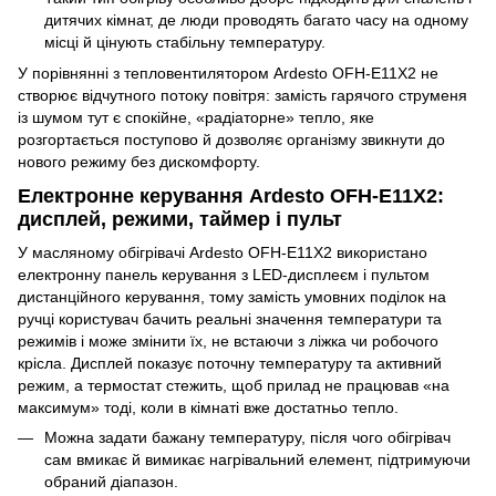
дитячих кімнат, де люди проводять багато часу на одному
місці й цінують стабільну температуру.
У порівнянні з тепловентилятором Ardesto OFH-E11X2 не
створює відчутного потоку повітря: замість гарячого струменя
із шумом тут є спокійне, «радіаторне» тепло, яке
розгортається поступово й дозволяє організму звикнути до
нового режиму без дискомфорту.
Електронне керування Ardesto OFH-E11X2:
дисплей, режими, таймер і пульт
У масляному обігрівачі Ardesto OFH-E11X2 використано
електронну панель керування з LED-дисплеєм і пультом
дистанційного керування, тому замість умовних поділок на
ручці користувач бачить реальні значення температури та
режимів і може змінити їх, не встаючи з ліжка чи робочого
крісла. Дисплей показує поточну температуру та активний
режим, а термостат стежить, щоб прилад не працював «на
максимум» тоді, коли в кімнаті вже достатньо тепло.
Можна задати бажану температуру, після чого обігрівач
сам вмикає й вимикає нагрівальний елемент, підтримуючи
обраний діапазон.