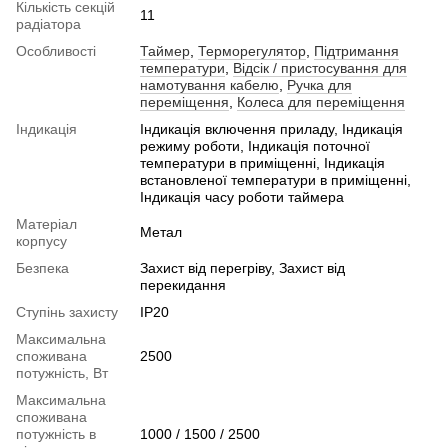
Кількість секцій
11
радіатора
Особливості
Таймер
,
Терморегулятор
,
Підтримання
температури
,
Відсік / пристосування для
намотування кабелю
,
Ручка для
переміщення
,
Колеса для переміщення
Індикація
Індикація включення приладу, Індикація
режиму роботи, Індикація поточної
температури в приміщенні, Індикація
встановленої температури в приміщенні,
Індикація часу роботи таймера
Матеріал
Метал
корпусу
Безпека
Захист від перегріву, Захист від
перекидання
Ступінь захисту
IP20
Максимальна
споживана
2500
потужність, Вт
Максимальна
споживана
потужність в
1000 / 1500 / 2500