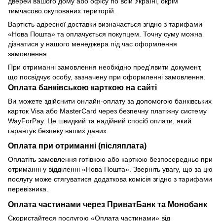
дверей вашого дому або офісу по всій Україні, окрім
тимчасово окупованих територій.
Вартість адресної доставки визначається згідно з тарифами
«Нова Пошта» та оплачується покупцем. Точну суму можна
дізнатися у нашого менеджера під час оформлення
замовлення.
При отриманні замовлення необхідно пред'явити документ,
що посвідчує особу, зазначену при оформленні замовлення.
Оплата банківською карткою на сайті
Ви можете здійснити онлайн-оплату за допомогою банківських
карток Visa або MasterCard через безпечну платіжну систему
WayForPay. Це швидкий та надійний спосіб оплати, який
гарантує безпеку ваших даних.
Оплата при отриманні (післяплата)
Оплатіть замовлення готівкою або карткою безпосередньо при
отриманні у відділенні «Нова Пошта». Зверніть увагу, що за цю
послугу може стягуватися додаткова комісія згідно з тарифами
перевізника.
Оплата частинами через ПриватБанк та Монобанк
Скористайтеся послугою «Оплата частинами» від