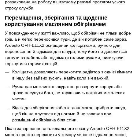
розрахована на роботу в штатному режимі протягом усього
строку служби.
Переміщення, зберігання та щоденне
користування масляним обігрівачем
У повсякденному житті важливо, щоб обігрівач не тільки добре
грів, а й легко переносився туди, де він потрібен саме зараз.
Ardesto OFH-E11X2 оснащений коліщатками, ручкою для
перенесення й відсіком для шнура, тому його не доводиться
тягнути за кабель або піднімати голими руками, ризикуючи
торкнутися гарячих секцій.
Коліщатка дозволяють перекотити радіатор з однієї кімнати
в іншу без зайвих зусиль, навіть коли він важкий.
Ручка дає можливість акуратно розвернути корпус або
трохи посунути його, не торкаючись нагрітих металевих
частин.
Відсік для зберігання кабелю допомагає прибрати шнур,
щоб він не плутався під ногами й не заважав при
розміщенні обігрівача біля стіни.
Після завершення опалювального сезону Ardesto OFH-E11X2
можна просто перекотити у комору чи інше віддалене місце,