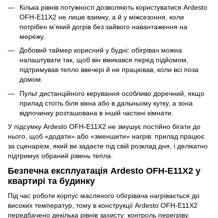
Кілька рівнів потужності дозволяють користуватися Ardesto
OFH-E11X2 не лише взимку, а й у міжсезоння, коли
потрібен м’який догрів без зайвого навантаження на
мережу.
Добовий таймер корисний у будні: обігрівач можна
налаштувати так, щоб він вмикався перед підйомом,
підтримував тепло ввечері й не працював, коли всі поза
домом.
Пульт дистанційного керування особливо доречний, якщо
прилад стоїть біля вікна або в дальньому кутку, а зона
відпочинку розташована в іншій частині кімнати.
У підсумку Ardesto OFH-E11X2 не змушує постійно бігати до
нього, щоб «додати» або «зменшити» нагрів: прилад працює
за сценарієм, який ви задаєте під свій розклад дня, і делікатно
підтримує обраний рівень тепла.
Безпечна експлуатація Ardesto OFH-E11X2 у
квартирі та будинку
Під час роботи корпус масляного обігрівача нагрівається до
високих температур, тому в конструкції Ardesto OFH-E11X2
передбачено декілька рівнів захисту: контроль перегріву,