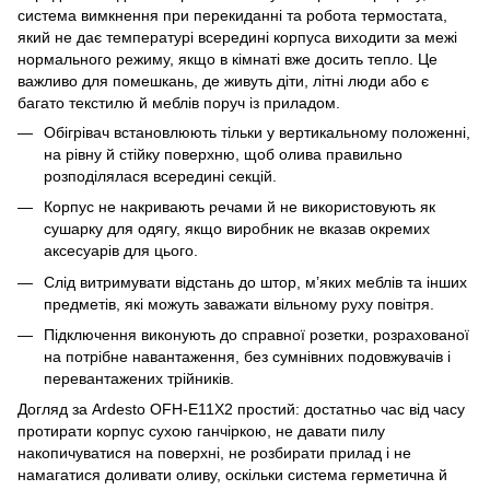
система вимкнення при перекиданні та робота термостата,
який не дає температурі всередині корпуса виходити за межі
нормального режиму, якщо в кімнаті вже досить тепло. Це
важливо для помешкань, де живуть діти, літні люди або є
багато текстилю й меблів поруч із приладом.
Обігрівач встановлюють тільки у вертикальному положенні,
на рівну й стійку поверхню, щоб олива правильно
розподілялася всередині секцій.
Корпус не накривають речами й не використовують як
сушарку для одягу, якщо виробник не вказав окремих
аксесуарів для цього.
Слід витримувати відстань до штор, м’яких меблів та інших
предметів, які можуть заважати вільному руху повітря.
Підключення виконують до справної розетки, розрахованої
на потрібне навантаження, без сумнівних подовжувачів і
перевантажених трійників.
Догляд за Ardesto OFH-E11X2 простий: достатньо час від часу
протирати корпус сухою ганчіркою, не давати пилу
накопичуватися на поверхні, не розбирати прилад і не
намагатися доливати оливу, оскільки система герметична й