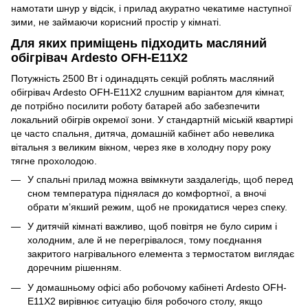
намотати шнур у відсік, і прилад акуратно чекатиме наступної
зими, не займаючи корисний простір у кімнаті.
Для яких приміщень підходить масляний
обігрівач Ardesto OFH-E11X2
Потужність 2500 Вт і одинадцять секцій роблять масляний
обігрівач Ardesto OFH-E11X2 слушним варіантом для кімнат,
де потрібно посилити роботу батарей або забезпечити
локальний обігрів окремої зони. У стандартній міській квартирі
це часто спальня, дитяча, домашній кабінет або невелика
вітальня з великим вікном, через яке в холодну пору року
тягне прохолодою.
У спальні прилад можна ввімкнути заздалегідь, щоб перед
сном температура піднялася до комфортної, а вночі
обрати м’якший режим, щоб не прокидатися через спеку.
У дитячій кімнаті важливо, щоб повітря не було сирим і
холодним, але й не перегрівалося, тому поєднання
закритого нагрівального елемента з термостатом виглядає
доречним рішенням.
У домашньому офісі або робочому кабінеті Ardesto OFH-
E11X2 вирівнює ситуацію біля робочого столу, якщо