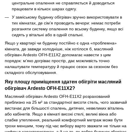
центральне опалення не справляється й доводиться
працювати в кількох шарах одягу.
У заміському будинку обігрівач зручно використовувати в
тих кімнатах, де сім’я проводить вечори: немає потреби
розганяти систему опалення по всьому будинку, якщо всі
сидять у вітальні або в одній спальні.
Якщо у квартирі чи будинку постійно є одна «проблемна»
кімната, де завжди холодніше, ніж хотілося б, масляний
обігрівач Ardesto OFH-E11X2 допомагає навести з цим
порядок: м’яко догріває простір, дає можливість точно
налаштувати температуру й працює сезон за сезоном без
складного обслуговування.
Яку площу приміщення здатен обігріти масляний
обігрівач Ardesto OFH-E11X2?
Масляний обігрівач Ardesto OFH-E11X2 розрахований
приблизно на 25 м² за стандартної висоти стель, чого зазвичай
вистачає для більшості спалень, дитячих, невеликих віталень
або кабінетів. Якщо в кімнаті високі стелі, великі вікна або
слабке утеплення, реальний комфортний метраж може бути
трохи меншим, тому під час вибору варто зважати не тільки на
цифру в характеристиках, а й на те, як добре будинок зберігає