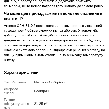
для сну, а роботу приладу можна додатково обмежити
таймером, якщо немає потреби гріти кімнату до самого ранку.
Чи може цей прилад замінити основне опалення в
квартирі?
Ardesto OFH-E11X2 розрахований насамперед на локальний
та додатковий обігрів окремих кімнат або зон. У невеликій,
добре утепленій кімнаті він дійсно може стати основним
джерелом тепла, але для всієї квартири чи великого будинку
зазвичай використовують кілька обігрівачів або комбінують їх зі
штатною системою опалення, підбираючи рішення з огляду на
площу приміщень, якість утеплення та очікувану температуру
взимку.
Характеристики
Тип обігрівача
Масляний обігрівач
Джерело
Електричні
енергії
Площа
обслуговування
21-25 м²
(м²)