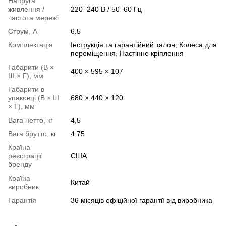
Напруга
живлення /
220–240 В / 50–60 Гц
частота мережі
Струм, А
6.5
Комплектація
Інструкція та гарантійний талон, Колеса для
переміщення, Настінне кріплення
Габарити (В ×
400 × 595 × 107
Ш × Г), мм
Габарити в
упаковці (В × Ш
680 × 440 × 120
× Г), мм
Вага нетто, кг
4,5
Вага брутто, кг
4,75
Країна
реєстрації
США
бренду
Країна
Китай
виробник
Гарантія
36 місяців офіційної гарантії від виробника