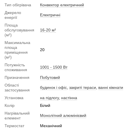
Тип обігрівача
Конвектор електричний
Джерело
Електричні
енергії
Площа
обслуговування
16-20 м²
(м²)
Максимальна
площа
20
приміщення
(м²)
Потужність
1001 - 1500 Вт
споживання
Призначення
Побутовий
Області
будинок і офіс
,
закриті тераси
,
ванні кімнати
застосування
Установка
на підлогу
,
настінна
Колір
Білий
Нагрівальний
Монолітний алюмінієвий
елемент
Термостат
Механічний