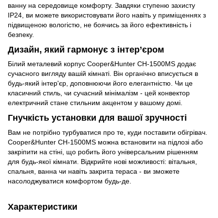
ванну на середовище комфорту. Завдяки ступеню захисту
IP24, ви можете використовувати його навіть у приміщеннях з
підвищеною вологістю, не боячись за його ефективність і
безпеку.
Дизайн, який гармонує з інтер’єром
Білий металевий корпус Cooper&Hunter CH-1500MS додає
сучасного вигляду вашій кімнаті. Він органічно вписується в
будь-який інтер'єр, доповнюючи його елегантністю. Чи це
класичний стиль, чи сучасний мінімалізм - цей конвектор
електричний стане стильним акцентом у вашому домі.
Гнучкість установки для вашої зручності
Вам не потрібно турбуватися про те, куди поставити обігрівач.
Cooper&Hunter CH-1500MS можна встановити на підлозі або
закріпити на стіні, що робить його універсальним рішенням
для будь-якої кімнати. Відкрийте нові можливості: вітальня,
спальня, ванна чи навіть закрита тераса - ви зможете
насолоджуватися комфортом будь-де.
Характеристики