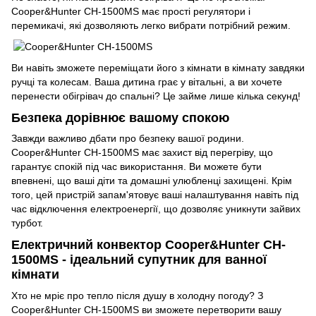
Cooper&Hunter CH-1500MS має прості регулятори і
перемикачі, які дозволяють легко вибрати потрібний режим.
Ви навіть зможете переміщати його з кімнати в кімнату завдяки
ручці та колесам. Ваша дитина грає у вітальні, а ви хочете
перенести обігрівач до спальні? Це займе лише кілька секунд!
Безпека дорівнює вашому спокою
Завжди важливо дбати про безпеку вашої родини.
Cooper&Hunter CH-1500MS має захист від перегріву, що
гарантує спокій під час використання. Ви можете бути
впевнені, що ваші діти та домашні улюбленці захищені. Крім
того, цей пристрій запам'ятовує ваші налаштування навіть під
час відключення електроенергії, що дозволяє уникнути зайвих
турбот.
Електричний конвектор Cooper&Hunter CH-
1500MS - ідеальний супутник для ванної
кімнати
Хто не мріє про тепло після душу в холодну погоду? З
Cooper&Hunter CH-1500MS ви зможете перетворити вашу