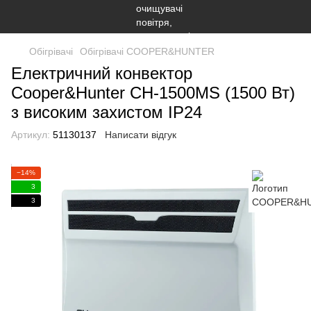
Обігрівачі
Обігрівачі COOPER&HUNTER
Електричний конвектор
Cooper&Hunter CH-1500MS (1500 Вт)
з високим захистом IP24
Артикул:
51130137
Написати відгук
−14%
3
3