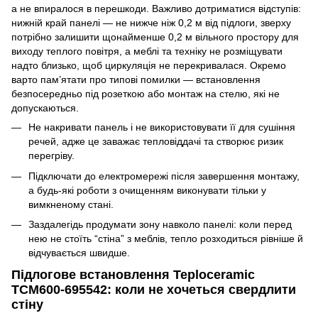
а не впиралося в перешкоди. Важливо дотриматися відступів:
нижній край панелі — не нижче ніж 0,2 м від підлоги, зверху
потрібно залишити щонайменше 0,2 м вільного простору для
виходу теплого повітря, а меблі та техніку не розміщувати
надто близько, щоб циркуляція не перекривалася. Окремо
варто пам’ятати про типові помилки — встановлення
безпосередньо під розеткою або монтаж на стелю, які не
допускаються.
Не накривати панель і не використовувати її для сушіння
речей, адже це заважає тепловіддачі та створює ризик
перегріву.
Підключати до електромережі після завершення монтажу,
а будь-які роботи з очищенням виконувати тільки у
вимкненому стані.
Заздалегідь продумати зону навколо панелі: коли перед
нею не стоїть “стіна” з меблів, тепло розходиться рівніше й
відчувається швидше.
Підлогове встановлення Teploceramic
TCM600-695542: коли не хочеться свердлити
стіну