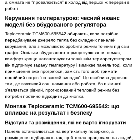
а кімната не “провалюється” в холод від першої ж перерви в
роботі.
Керування температурою: чесний нюанс
моделі без вбудованого регулятора
Teploceramic TCM600-695542 обирають, коли потрібне
передбачуване джерело тепла без складних панелей
керування, але з можливістю зробити режим точним під свій
графік. Оскільки вбудованого терморегулювання немає,
комфорт краще налаштовувати зовнішнім терморегулятором:
він підтримує задану температуру і вимикає панель тоді, коли
приміщення вже прогрілося, замість того щоб тримати
постійний нагрів “на всякий випадок”. Це особливо доречно
там, де важливий сон, навчання або робота, бо в кімнаті
з’являється рівний, прогнозований тепловий режим без
потреби постійно підходити до кнопки.
Монтаж Teploceramic TCM600-695542: що
впливає на результат і безпеку
Відступи та розміщення, які не варто ігнорувати
Панель встановлюється на вертикальну поверхню, а
розміщення підбирають так, щоб тепло працювало на людей,