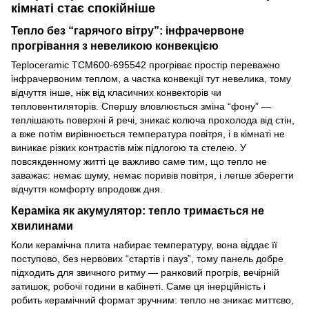
кімнаті стає спокійніше
Тепло без “гарячого вітру”: інфрачервоне
прогрівання з невеликою конвекцією
Teploceramic TCM600-695542 прогріває простір переважно
інфрачервоним теплом, а частка конвекції тут невелика, тому
відчуття інше, ніж від класичних конвекторів чи
тепловентиляторів. Спершу вловлюється зміна “фону” —
теплішають поверхні й речі, зникає колюча прохолода від стін,
а вже потім вирівнюється температура повітря, і в кімнаті не
виникає різких контрастів між підлогою та стелею. У
повсякденному житті це важливо саме тим, що тепло не
заважає: немає шуму, немає поривів повітря, і легше зберегти
відчуття комфорту впродовж дня.
Кераміка як акумулятор: тепло тримається не
хвилинами
Коли керамічна плита набирає температуру, вона віддає її
поступово, без нервових “стартів і пауз”, тому панель добре
підходить для звичного ритму — ранковий прогрів, вечірній
затишок, робочі години в кабінеті. Саме ця інерційність і
робить керамічний формат зручним: тепло не зникає миттєво,