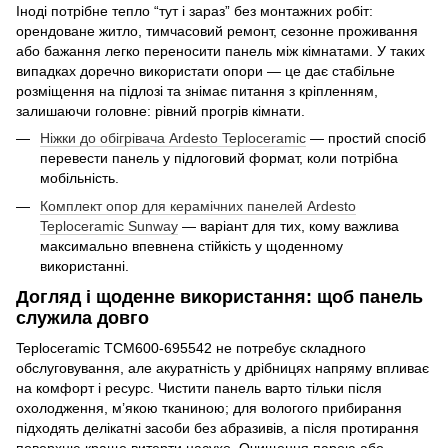
Іноді потрібне тепло “тут і зараз” без монтажних робіт:
орендоване житло, тимчасовий ремонт, сезонне проживання
або бажання легко переносити панель між кімнатами. У таких
випадках доречно використати опори — це дає стабільне
розміщення на підлозі та знімає питання з кріпленням,
залишаючи головне: рівний прогрів кімнати.
Ніжки до обігрівача Ardesto Teploceramic
— простий спосіб
перевести панель у підлоговий формат, коли потрібна
мобільність.
Комплект опор для керамічних панелей Ardesto
Teploceramic Sunway
— варіант для тих, кому важлива
максимально впевнена стійкість у щоденному
використанні.
Догляд і щоденне використання: щоб панель
служила довго
Teploceramic TCM600-695542 не потребує складного
обслуговування, але акуратність у дрібницях напряму впливає
на комфорт і ресурс. Чистити панель варто тільки після
охолодження, м’якою тканиною; для вологого прибирання
підходять делікатні засоби без абразивів, а після протирання
поверхню краще витерти насухо. Очищення парою або