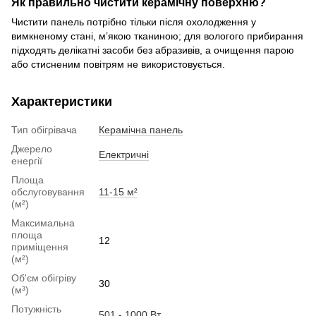
Як правильно чистити керамічну поверхню?
Чистити панель потрібно тільки після охолодження у
вимкненому стані, м’якою тканиною; для вологого прибирання
підходять делікатні засоби без абразивів, а очищення парою
або стисненим повітрям не використовується.
Характеристики
Тип обігрівача
Керамічна панель
Джерело
Електричні
енергії
Площа
обслуговування
11-15 м²
(м²)
Максимальна
площа
12
приміщення
(м²)
Об'єм обігріву
30
(м³)
Потужність
501 - 1000 Вт