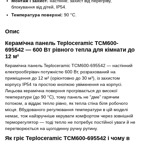
Монтаж і захист:
настінне; захист від перегріву,
блокування від дітей, IP54.
Температура поверхні:
90 °C.
Опис
Керамічна панель Teploceramic TCM600-
695542 — 600 Вт рівного тепла для кімнати до
12 м²
Керамічна панель Teploceramic TCM600-695542 — настінний
електрообігрівач потужністю 600 Вт, розрахований на
приміщення до 12 м² (орієнтовно до 30 м³), із захистом
корпусу IP54 та простою кнопкою увімкнення на корпусі.
Лицьова керамічна поверхня прогрівається до високої
температури (до 90 °C), тому панель не “дме” гарячим
потоком, а віддає тепло рівно, як тепла стіна біля робочого
місця. Вбудованого регулювання температури в цій моделі
немає, тож найзручніше керувати комфортом через зовнішній
терморегулятор — тоді тепло не потребує постійної уваги й не
перетворюється на щогодинну ручну рутину.
Як гріє Teploceramic TCM600-695542 і чому в