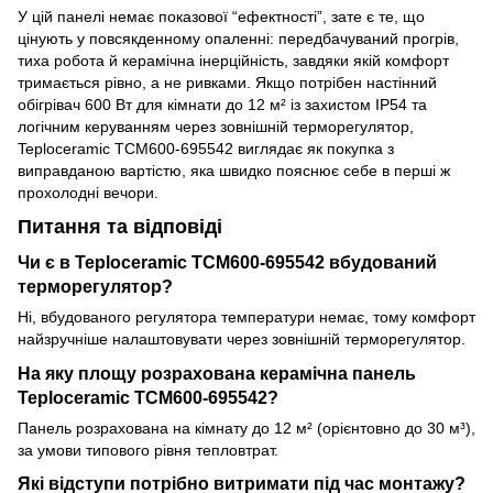
У цій панелі немає показової “ефектності”, зате є те, що
цінують у повсякденному опаленні: передбачуваний прогрів,
тиха робота й керамічна інерційність, завдяки якій комфорт
тримається рівно, а не ривками. Якщо потрібен настінний
обігрівач 600 Вт для кімнати до 12 м² із захистом IP54 та
логічним керуванням через зовнішній терморегулятор,
Teploceramic TCM600-695542 виглядає як покупка з
виправданою вартістю, яка швидко пояснює себе в перші ж
прохолодні вечори.
Питання та відповіді
Чи є в Teploceramic TCM600-695542 вбудований
терморегулятор?
Ні, вбудованого регулятора температури немає, тому комфорт
найзручніше налаштовувати через зовнішній терморегулятор.
На яку площу розрахована керамічна панель
Teploceramic TCM600-695542?
Панель розрахована на кімнату до 12 м² (орієнтовно до 30 м³),
за умови типового рівня тепловтрат.
Які відступи потрібно витримати під час монтажу?