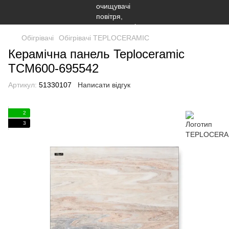
Обігрівачі
Обігрівачі TEPLOCERAMIC
Керамічна панель Teploceramic
TCM600-695542
Артикул:
51330107
Написати відгук
2
3