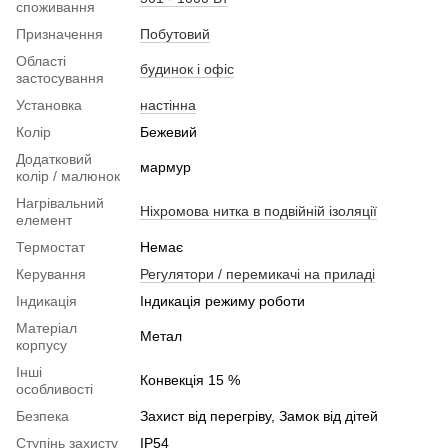
споживання
Призначення
Побутовий
Області
будинок і офіс
застосування
Установка
настінна
Колір
Бежевий
Додатковий
мармур
колір / малюнок
Нагрівальний
Ніхромова нитка в подвійній ізоляції
елемент
Термостат
Немає
Керування
Регулятори / перемикачі на приладі
Індикація
Індикація режиму роботи
Матеріал
Метал
корпусу
Інші
Конвекція 15 %
особливості
Безпека
Захист від перегріву, Замок від дітей
Ступінь захисту
IP54