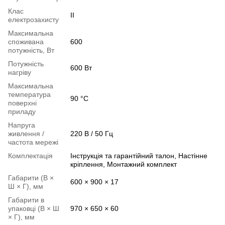
Клас
II
електрозахисту
Максимальна
споживана
600
потужність, Вт
Потужність
600 Вт
нагріву
Максимальна
температура
90 °C
поверхні
приладу
Напруга
живлення /
220 В / 50 Гц
частота мережі
Комплектація
Інструкція та гарантійний талон, Настінне
кріплення, Монтажний комплект
Габарити (В ×
600 × 900 × 17
Ш × Г), мм
Габарити в
упаковці (В × Ш
970 × 650 × 60
× Г), мм