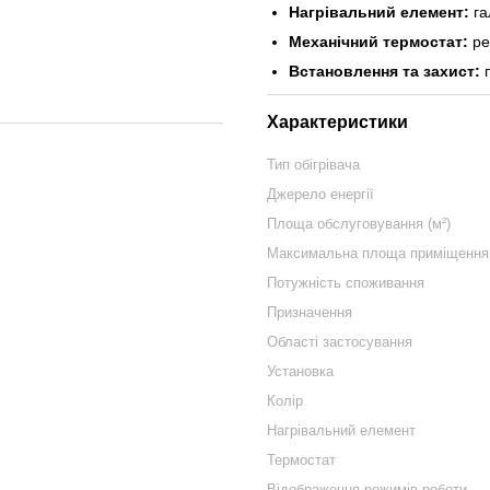
Нагрівальний елемент:
га
Механічний термостат:
ре
Встановлення та захист:
п
Характеристики
Тип обігрівача
Джерело енергії
Площа обслуговування (м²)
Максимальна площа приміщення 
Потужність споживання
Призначення
Області застосування
Установка
Колір
Нагрівальний елемент
Термостат
Відображення режимів роботи