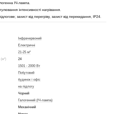
логенна ІЧ-лампа.
гулювання інтенсивності нагрівання.
ідлогове; захист від перегріву, захист від перекидання, IP24.
Інфрачервоний
Електричні
21-25 м²
(м²)
24
1501 - 2000 Вт
Побутовий
будинок і офіс
на підлогу
Чорний
Галогенний (ІЧ-лампа)
Механічний
Немає