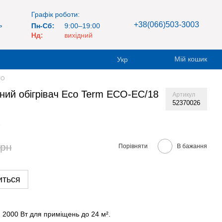
Графік роботи:
+38(066)503-3003
ь
Пн-Сб:
9:00–19:00
Нд:
вихідний
Мій кошик
Укр
FO
ний обігрівач Eco Term ECO-EC/18
Артикул
52370026
грн
Порівняти
В бажання
иться
:
2000 Вт для приміщень до 24 м².