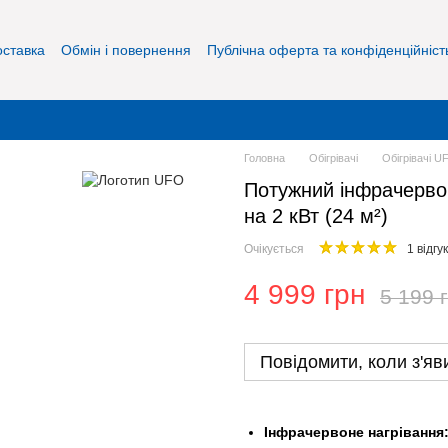
оставка
Обмін і повернення
Публічна оферта та конфіденційніст
Головна
Обігрівачі
Обігрівачі U
Потужний інфрачерво
на 2 кВт (24 м²)
Очікується
1 відгук
4 999 грн
5 199 
Повідомити, коли з'яв
Інфрачервоне нагрівання