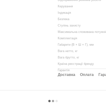
Керування
Індикація
Безпека
Ступінь захисту
Максимальна споживана потужні
Комплектація
Габарити (В × Ш × Г), мм
Вага нетто, кг
Вага брутто, кг
Країна реєстрації бренду
Гарантія
Доставка
Оплата
Гар