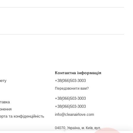
Контактна інформація
нету
+38(066)503-3003
Передзвонити вам?
+38(066)503-3003
ставка
+38(066)503-3003
ернення
info@cleanairlove.com
ерта та конфіденційність
04070, Україна, м. Київ, вул.
Почайнинська, 13/9