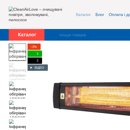
Перейти до основного контенту
Каталог
Блог
Оплата і д
Про нас
Контакти
Каталог
−3%
3
3
ВІДЕО