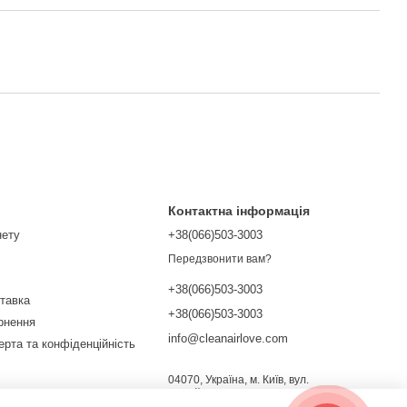
Контактна інформація
нету
+38(066)503-3003
Передзвонити вам?
+38(066)503-3003
ставка
+38(066)503-3003
ернення
info@cleanairlove.com
ерта та конфіденційність
04070, Україна, м. Київ, вул.
Почайнинська, 13/9