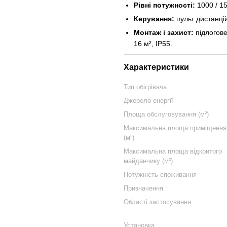
Рівні потужності:
1000 / 15
Керування:
пульт дистанці
Монтаж і захист:
підлогове
16 м², IP55.
Характеристики
Тип обігрівача
Джерело енергії
Площа обслуговування (м²)
Максимальна площа приміщення
(м²)
Максимальна площа відкритого
майданчику (м²)
Потужність споживання
Призначення
Області застосування
Установка