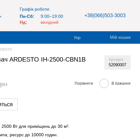
Графік роботи:
+38(066)503-3003
ь
Пн-Сб:
9:00–19:00
Нд:
вихідний
Мій кошик
Укр
ARDESTO
івач ARDESTO IH-2500-CBN1B
Артикул
52090007
грн
Порівняти
В бажання
иться
:
2500 Вт для приміщень до 30 м².
мпа, ресурс до 10000 годин.