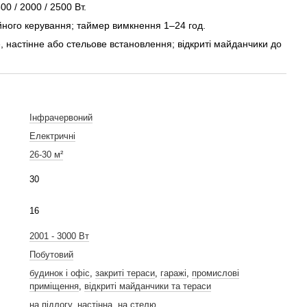
00 / 2000 / 2500 Вт.
йного керування; таймер вимкнення 1–24 год.
, настінне або стельове встановлення; відкриті майданчики до
Інфрачервоний
Електричні
26-30 м²
30
16
2001 - 3000 Вт
Побутовий
будинок і офіс
,
закриті тераси
,
гаражі
,
промислові
приміщення
,
відкриті майданчики та тераси
на підлогу
,
настінна
,
на стелю