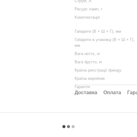
Струм, А
Ресурс ламп, г
Комплектація
Габарити (В × Ш × Г), мм
Габарити в упаковці (В × Ш × Г),
мм
Вага нетто, кг
Вага брутто, кг
Країна реєстрації бренду
Країна виробник
Гарантія
Доставка
Оплата
Гар