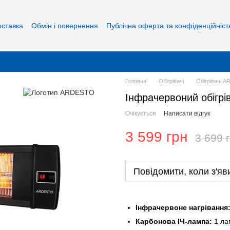
оставка
Обмін і повернення
Публічна оферта та конфіденційніст
Головна
Обігрівачі
Обігрівачі 
Інфрачервоний обігр
Очікується
Написати відгук
3 599 грн
3 699 
Повідомити, коли з'яв
Інфрачервоне нагрівання
Карбонова ІЧ-лампа:
1 ла