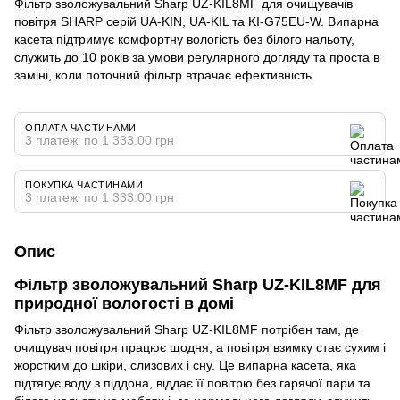
Фільтр зволожувальний Sharp UZ-KIL8MF для очищувачів
повітря SHARP серій UA-KIN, UA-KIL та KI-G75EU-W. Випарна
касета підтримує комфортну вологість без білого нальоту,
служить до 10 років за умови регулярного догляду та проста в
заміні, коли поточний фільтр втрачає ефективність.
ОПЛАТА ЧАСТИНАМИ
3 платежі по 1 333.00 грн
ПОКУПКА ЧАСТИНАМИ
3 платежі по 1 333.00 грн
Опис
Фільтр зволожувальний Sharp UZ-KIL8MF для
природної вологості в домі
Фільтр зволожувальний Sharp UZ-KIL8MF потрібен там, де
очищувач повітря працює щодня, а повітря взимку стає сухим і
жорстким до шкіри, слизових і сну. Це випарна касета, яка
підтягує воду з піддона, віддає її повітрю без гарячої пари та