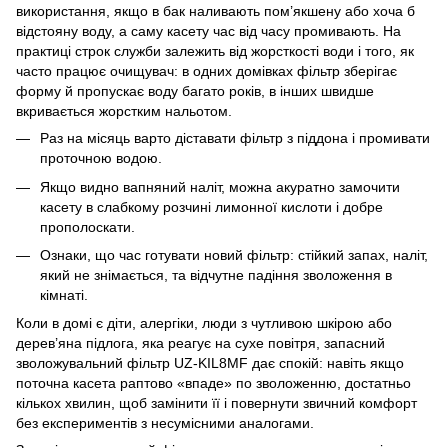
використання, якщо в бак наливають пом’якшену або хоча б
відстояну воду, а саму касету час від часу промивають. На
практиці строк служби залежить від жорсткості води і того, як
часто працює очищувач: в одних домівках фільтр зберігає
форму й пропускає воду багато років, в інших швидше
вкривається жорстким нальотом.
Раз на місяць варто діставати фільтр з піддона і промивати
проточною водою.
Якщо видно вапняний наліт, можна акуратно замочити
касету в слабкому розчині лимонної кислоти і добре
прополоскати.
Ознаки, що час готувати новий фільтр: стійкий запах, наліт,
який не знімається, та відчутне падіння зволоження в
кімнаті.
Коли в домі є діти, алергіки, люди з чутливою шкірою або
дерев’яна підлога, яка реагує на сухе повітря, запасний
зволожувальний фільтр UZ-KIL8MF дає спокій: навіть якщо
поточна касета раптово «впаде» по зволоженню, достатньо
кількох хвилин, щоб замінити її і повернути звичний комфорт
без експериментів з несумісними аналогами.