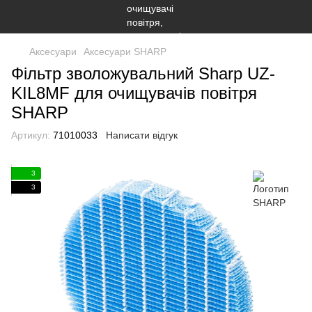
Аксесуари
Аксесуари SHARP
Фільтр зволожувальний Sharp UZ-
KIL8MF для очищувачів повітря
SHARP
Артикул:
71010033
Написати відгук
3
3