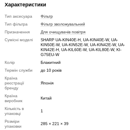
Характеристики
Тип аксесуара
Фільтр
Тип фільтра
Фільтр зволожувальний
Призначення
Для очищувачів повітря
Сумісні моделі
SHARP UA-KIN40E-H, UA-KIN40E-W, UA-
KIN50E-W, UA-KIN52E-W, UA-KIN42E-W, UA-
KIN42E-H, UA-KIL60E-W, UA-KIL80E-W, KI-
G75EU-W
Колір
Блакитний
Термін служби
до 10 років
Країна
реєстрації
Японія
бренду
Країна
Китай
виробник
Кількість в
1
упаковці
Розміри
285 × 221 × 39
упаковки