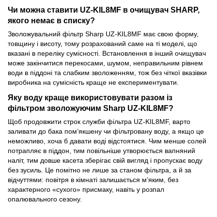
Чи можна ставити UZ-KIL8MF в очищувач SHARP,
якого немає в списку?
Зволожувальний фільтр Sharp UZ-KIL8MF має свою форму,
товщину і висоту, тому розрахований саме на ті моделі, що
вказані в переліку сумісності. Встановлення в інший очищувач
може закінчитися перекосами, шумом, неправильним рівнем
води в піддоні та слабким зволоженням, тож без чіткої вказівки
виробника на сумісність краще не експериментувати.
Яку воду краще використовувати разом із
фільтром зволожуючим Sharp UZ-KIL8MF?
Щоб продовжити строк служби фільтра UZ-KIL8MF, варто
заливати до бака пом’якшену чи фільтровану воду, а якщо це
неможливо, хоча б давати воді відстоятися. Чим менше солей
потрапляє в піддон, тим повільніше утворюється вапняний
наліт, тим довше касета зберігає свій вигляд і пропускає воду
без зусиль. Це помітно не лише за станом фільтра, а й за
відчуттями: повітря в кімнаті залишається м’яким, без
характерного «сухого» присмаку, навіть у розпал
опалювального сезону.