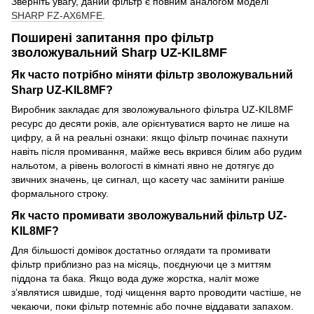
Зверніть увагу, даний фільтр є повним аналогом моделі
SHARP FZ-AX6MFE
.
Поширені запитання про фільтр
зволожувальний Sharp UZ-KIL8MF
Як часто потрібно міняти фільтр зволожувальний
Sharp UZ-KIL8MF?
Виробник закладає для зволожувального фільтра UZ-KIL8MF
ресурс до десяти років, але орієнтуватися варто не лише на
цифру, а й на реальні ознаки: якщо фільтр починає пахнути
навіть після промивання, майже весь вкрився білим або рудим
нальотом, а рівень вологості в кімнаті явно не дотягує до
звичних значень, це сигнал, що касету час замінити раніше
формального строку.
Як часто промивати зволожувальний фільтр UZ-
KIL8MF?
Для більшості домівок достатньо оглядати та промивати
фільтр приблизно раз на місяць, поєднуючи це з миттям
піддона та бака. Якщо вода дуже жорстка, наліт може
з’являтися швидше, тоді чищення варто проводити частіше, не
чекаючи, поки фільтр потемніє або почне віддавати запахом.