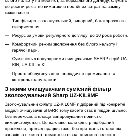
білого нальоту на меблях і, за нормального догляду, служить
до десяти років, не вимагаючи постійних витрат на заміну
кожен сезон.
Тип фільтра: зволожувальний, випарний, багаторазового
використання.
Ресурс за умови регулярного догляду: до 10 років роботи.
Комфортний режим зволоження без білого нальоту і
гарячої пари.
Сумісність з популярними очищувачами SHARP серій UA-
KIN, UA-KIL та KI.
Просте обслуговування: періодичне промивання та
контроль стану касети.
З якими очищувачами сумісний фільтр
зволожувальний Sharp UZ-KIL8MF
Зволожувальний фільтр UZ-KIL8MF підібраний під конкретні
моделі очищувачів SHARP, тому касета стає в піддон щільно,
без перекосів, а площа випаровування повністю
використовується. Це важливо: коли фільтр підібраний
правильно, прилад працює тихо, без протікань і сторонніх
запахів, а в кімнаті тримається рівна, приємна вологість.