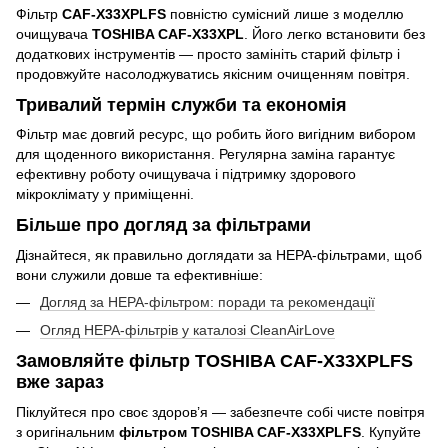
Фільтр
CAF-X33XPLFS
повністю сумісний лише з моделлю
очищувача
TOSHIBA CAF-X33XPL
. Його легко встановити без
додаткових інструментів — просто замініть старий фільтр і
продовжуйте насолоджуватись якісним очищенням повітря.
Тривалий термін служби та економія
Фільтр має довгий ресурс, що робить його вигідним вибором
для щоденного використання. Регулярна заміна гарантує
ефективну роботу очищувача і підтримку здорового
мікроклімату у приміщенні.
Більше про догляд за фільтрами
Дізнайтеся, як правильно доглядати за HEPA-фільтрами, щоб
вони служили довше та ефективніше:
Догляд за HEPA-фільтром: поради та рекомендації
Огляд HEPA-фільтрів у каталозі CleanAirLove
Замовляйте фільтр TOSHIBA CAF-X33XPLFS
вже зараз
Піклуйтеся про своє здоров’я — забезпечте собі чисте повітря
з оригінальним
фільтром TOSHIBA CAF-X33XPLFS
. Купуйте