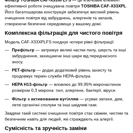
ефективної роботи очищувача повітря
TOSHIBA CAF-X33XPL
.
Його багатошарова конструкція забезпечує високий рівень
очищення повітря від забруднень, алергенів та запахів,
створюючи безпечне середовище у вашому домі.
Комплексна фільтрація для чистого повітря
Модель CAF-X33XPLFS поєднує чотири рівні фільтрації:
Префільтр
— затримує великі частки пилу, шерсть та інші
забруднення, захищаючи інші шари від передчасного
зносу.
PET-фільтр
— додає додатковий рівень захисту та
продовжує термін служби HEPA-фільтра.
HEPA H13-фільтр
— вловлює до 99,95% мікрочастинок
розміром 0,3 мікрона: пил, алергени, бактерії, віруси.
Фільтр з активованим вугіллям
— усуває запахи, дим,
леткі органічні сполуки та інші шкідливі гази.
Завдяки такій системі очищення повітря стає свіжим, чистим та
безпечним навіть для людей, які страждають на алергії.
Сумісність та зручність заміни