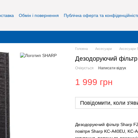
оставка
Обмін і повернення
Публічна оферта та конфіденційніст
Головна
Аксесуари
Аксесуари
Дезодоруючий фільтр
Очікується
Написати відгук
1 999 грн
Повідомити, коли з'яв
Дезодоруючий фільтр Sharp FZ
повітря Sharp KC-A40EU, KC-