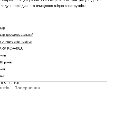
х тварин, працює разом з HEPA-фільтром, має ресурс до 10
гляду й періодичного очищення згідно з інструкцією.
ьтр
ьтр дезодорувальний
 очищувачів повітря
ARP KC-A40EU
рний
10 років
нія
ай
 × 510 × 190
антія
Повернення