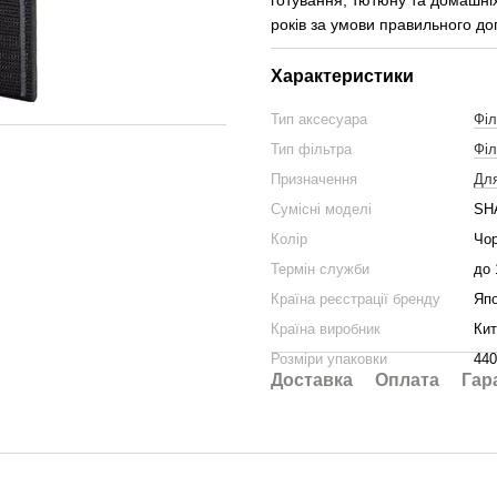
готування, тютюну та домашні
років за умови правильного до
Характеристики
Тип аксесуара
Філ
Тип фільтра
Філ
Призначення
Для
Сумісні моделі
SH
Колір
Чо
Термін служби
до 
Країна реєстрації бренду
Япо
Країна виробник
Кит
Розміри упаковки
440
Доставка
Оплата
Гар