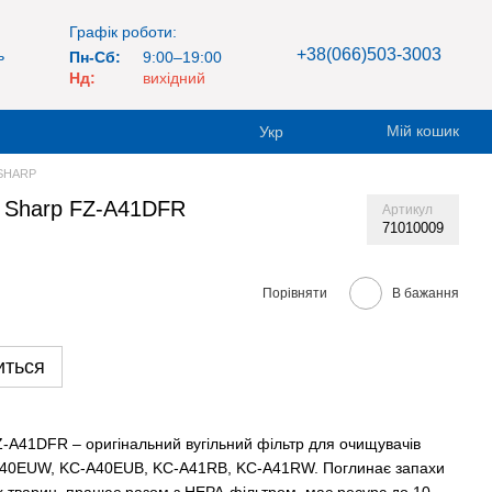
Графік роботи:
+38(066)503-3003
ь
Пн-Сб:
9:00–19:00
Нд:
вихідний
Мій кошик
Укр
 SHARP
 Sharp FZ-A41DFR
Артикул
71010009
Порівняти
В бажання
иться
-A41DFR – оригінальний вугільний фільтр для очищувачів
A40EUW, KC-A40EUB, KC-A41RB, KC-A41RW. Поглинає запахи