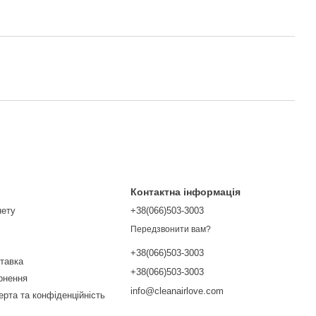
Контактна інформація
нету
+38(066)503-3003
Передзвонити вам?
+38(066)503-3003
ставка
+38(066)503-3003
ернення
info@cleanairlove.com
ерта та конфіденційність