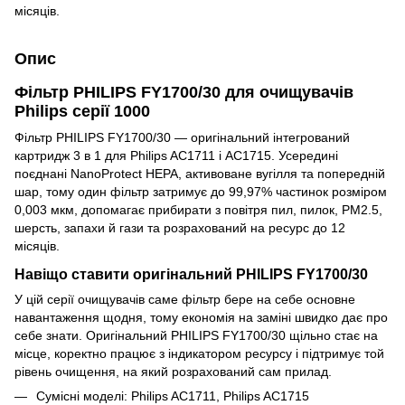
місяців.
Опис
Фільтр PHILIPS FY1700/30 для очищувачів
Philips серії 1000
Фільтр PHILIPS FY1700/30 — оригінальний інтегрований
картридж 3 в 1 для Philips AC1711 і AC1715. Усередині
поєднані NanoProtect HEPA, активоване вугілля та попередній
шар, тому один фільтр затримує до 99,97% частинок розміром
0,003 мкм, допомагає прибирати з повітря пил, пилок, PM2.5,
шерсть, запахи й гази та розрахований на ресурс до 12
місяців.
Навіщо ставити оригінальний PHILIPS FY1700/30
У цій серії очищувачів саме фільтр бере на себе основне
навантаження щодня, тому економія на заміні швидко дає про
себе знати. Оригінальний PHILIPS FY1700/30 щільно стає на
місце, коректно працює з індикатором ресурсу і підтримує той
рівень очищення, на який розрахований сам прилад.
Сумісні моделі: Philips AC1711, Philips AC1715