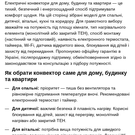
Електричні конвектори для дому, будинку та квартири — це
тихий, безпечний і енергоощадний спосіб підтримувати
комфорт щодня. На цій сторінці зібрані моделі для спальні,
дитячої, вітальні, кухні та коридору. Для грамотного вибору
зважайте на потужність під площу кімнати, тип нагрівального
елемента (монолітний або закритий ТЕН), спосіб монтажу
(настінний чи підлоговий), наявність електронного термостата,
таймера, Wi-Fi, датчика відкритого вікна, блокування від дітей і
захисту від перекидання. Пропонуємо офіційну гарантію в
Україні, післяпродажну підтримку, обмін/повернення згідно із
законодавством та консультацію з підбору потужності.
Як обрати конвектор саме для дому, будинку
та квартири
Для спальні:
пріоритет — тиша без вентилятора та
рівномірне підтримання температури вночі. Рекомендовані
електронний термостат і таймер.
Для дитячої:
важливі безпека й плавність нагріву. Корисні
блокування від дітей, захист від перегріву, монолітний
нагрівач або закритий ТЕН.
Для вітальні:
потрібна вища потужність для швидкого