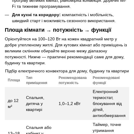
прогріву великих кімнат, рівномірна конвекція. Доречні Wi-
Fi та тижневе програмування.
Для кухні та коридору:
компактність і мобільність,
швидкий старт і можливість сезонного використання.
Площа кімнати → потужність → функції
Орієнтуйтеся на 100–120 Вт на кожен квадратний метр у
добре утепленому житлі. Для кутових кімнат або приміщень із
великим склінням обирайте верхню межу діапазону
потужності. Нижче — практичні рекомендації саме для дому,
будинку та квартири.
Підбір електричного конвектора для дому, будинку та квартири
Тип
Рекомендована
Рекомендовані
Площа
приміщення
потужність
функції
Електронний
Спальня,
термостат,
до 12
дитяча у
1,0–1,2 кВт
блокування від
м²
квартирі
дітей,
антиобмерзання
Таймер, точне
Спальня або
утримання
13–18
кабінет у