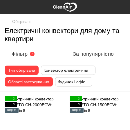
Обігрівачі
Електричні конвектори для дому та
квартири
Фільтр
За популярністю
2
Тип обігрівача
Конвектор електричний
Області застосування
будинок і офіс
3
3
3
3
ВІДЕО
ВІДЕО