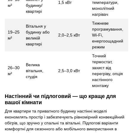
1,5 кВт
температури,
м²
будинку/
монолітний
квартирі
нагрівач
Тижневе
Вітальня у
програмування,
19–25
будинку або
2,0–2,5 кВт
Wi-Fi,
м²
великій
енергоощадний
квартирі
режим
Точний
термостат,
Велика
26–30
захист від
вітальня,
2,5–3,0 кВт
м²
перегріву, опція
студія
настінного
монтажу
Настінний чи підлоговий — що краще для
вашої кімнати
Для квартири та приватного будинку настінні моделі
економлять простір і забезпечують рівномірний конвекційний
обігрів, що зручно у спальні та вітальні. Підлогові варіанти
комфортні для сезонного або мобільного використання в