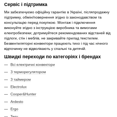
Сервіс і підтримка
Ми забезпечуємо офіційну гарантію в Україні, післяпродажну
підтримку, обмін/повернення згідно із законодавством та
консультацію перед покупкою. Монтаж і підключення
виконуйте згідно з інструкцією виробника та вимогами
електробезпеки; дотримуйтеся рекомендованих відстаней від
підлоги, стін і меблів, не закривайте прилад текстилем.
Безвентиляторні конвектори працюють тихо і під час нічного
відпочинку не відволікають у спальні та дитячій.
Швидкі переходи по категоріях і брендах
Всі електричні конвектори
З терморегулятором
З таймером
Electrolux
Cooper&Hunter
Ardesto
Ergo
Tesy