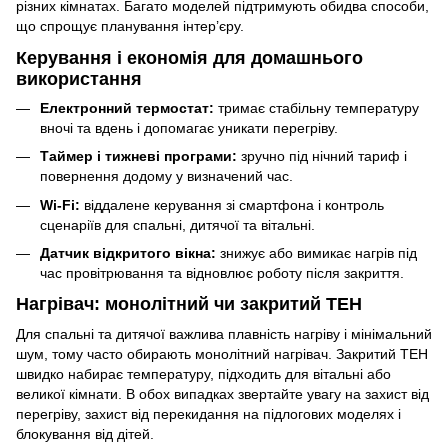
різних кімнатах. Багато моделей підтримують обидва способи,
що спрощує планування інтер’єру.
Керування і економія для домашнього
використання
Електронний термостат:
тримає стабільну температуру
вночі та вдень і допомагає уникати перегріву.
Таймер і тижневі програми:
зручно під нічний тариф і
повернення додому у визначений час.
Wi-Fi:
віддалене керування зі смартфона і контроль
сценаріїв для спальні, дитячої та вітальні.
Датчик відкритого вікна:
знижує або вимикає нагрів під
час провітрювання та відновлює роботу після закриття.
Нагрівач: монолітний чи закритий ТЕН
Для спальні та дитячої важлива плавність нагріву і мінімальний
шум, тому часто обирають монолітний нагрівач. Закритий ТЕН
швидко набирає температуру, підходить для вітальні або
великої кімнати. В обох випадках звертайте увагу на захист від
перегріву, захист від перекидання на підлогових моделях і
блокування від дітей.