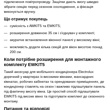
підключення повітропроводу. Защіпки дають змогу швидко
зібрати секцію перед сезоном охолодження, а фіксація
виконується вручну.
Що отримує покупець
сумісність з AWKIT5 та EWKIT5;
розширення довжиною 35 см і з’єднувач у комплекті;
акуратне встановлення віконної панелі у високому вікні;
можливість додати кілька секцій для вікон висотою понад
200 см.
Коли потрібне розширення для монтажного
комплекту EWKIT5
Такий аксесуар для мобільного кондиціонера Electrolux
доречний у квартирах із високими вікнами, мансардних
кімнатах, робочих кабінетах та орендованих приміщеннях, де
кондиціонер ставлять на сезон і важливо підлаштувати панель
під фактичну висоту вікна. Це простий спосіб підлаштувати
EWKIT5 під високе вікно та підготувати комплект до сезонного
монтажу.
Питання та відповіді