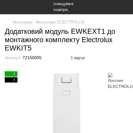
Аксесуари
Аксесуари ELECTROLUX
Додатковий модуль EWKEXT1 до
монтажного комплекту Electrolux
EWKIT5
Артикул:
72150005
1 відгук
3
3