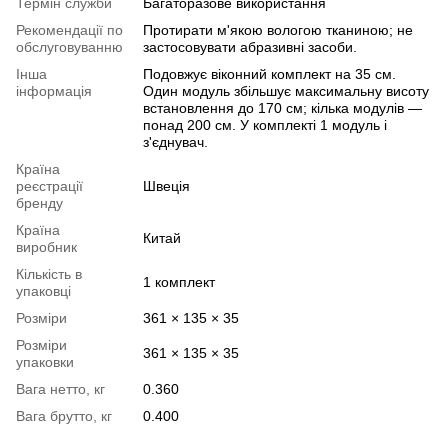
Термін служби
Багаторазове використання
Рекомендації по
Протирати м'якою вологою тканиною; не
обслуговуванню
застосовувати абразивні засоби.
Інша
Подовжує віконний комплект на 35 см.
інформація
Один модуль збільшує максимальну висоту
встановлення до 170 см; кілька модулів —
понад 200 см. У комплекті 1 модуль і
з'єднувач.
Країна
реєстрації
Швеція
бренду
Країна
Китай
виробник
Кількість в
1 комплект
упаковці
Розміри
361 × 135 × 35
Розміри
361 × 135 × 35
упаковки
Вага нетто, кг
0.360
Вага брутто, кг
0.400