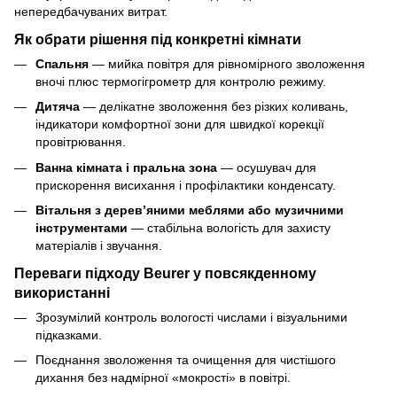
непередбачуваних витрат.
Як обрати рішення під конкретні кімнати
Спальня
— мийка повітря для рівномірного зволоження
вночі плюс термогігрометр для контролю режиму.
Дитяча
— делікатне зволоження без різких коливань,
індикатори комфортної зони для швидкої корекції
провітрювання.
Ванна кімната і пральна зона
— осушувач для
прискорення висихання і профілактики конденсату.
Вітальня з дерев’яними меблями або музичними
інструментами
— стабільна вологість для захисту
матеріалів і звучання.
Переваги підходу Beurer у повсякденному
використанні
Зрозумілий контроль вологості числами і візуальними
підказками.
Поєднання зволоження та очищення для чистішого
дихання без надмірної «мокрості» в повітрі.