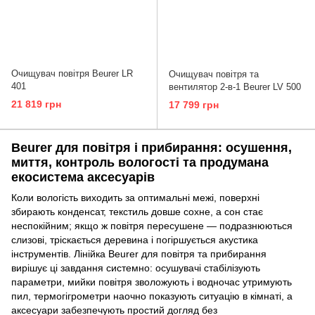
Очищувач повітря Beurer LR
Очищувач повітря та
401
вентилятор 2-в-1 Beurer LV 500
21 819 грн
17 799 грн
Beurer для повітря і прибирання: осушення,
миття, контроль вологості та продумана
екосистема аксесуарів
Коли вологість виходить за оптимальні межі, поверхні
збирають конденсат, текстиль довше сохне, а сон стає
неспокійним; якщо ж повітря пересушене — подразнюються
слизові, тріскається деревина і погіршується акустика
інструментів. Лінійка Beurer для повітря та прибирання
вирішує ці завдання системно: осушувачі стабілізують
параметри, мийки повітря зволожують і водночас утримують
пил, термогігрометри наочно показують ситуацію в кімнаті, а
аксесуари забезпечують простий догляд без