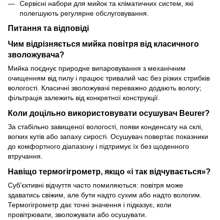
Сервісні набори для мийок та кліматичних систем, які
полегшують регулярне обслуговування.
Питання та відповіді
Чим відрізняється мийка повітря від класичного
зволожувача?
Мийка поєднує природне випаровування з механічним
очищенням від пилу і працює тривалий час без різких стрибків
вологості. Класичні зволожувачі переважно додають вологу;
фільтрація залежить від конкретної конструкції.
Коли доцільно використовувати осушувач Beurer?
За стабільно завищеної вологості, появи конденсату на склі,
вогких кутів або запаху сирості. Осушувач повертає показники
до комфортного діапазону і підтримує їх без щоденного
втручання.
Навіщо термогігрометр, якщо «і так відчувається»?
Суб’єктивні відчуття часто помиляються: повітря може
здаватись свіжим, але бути надто сухим або надто вологим.
Термогігрометр дає точні значення і підказує, коли
провітрювати, зволожувати або осушувати.