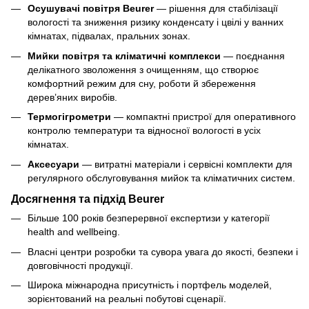
Осушувачі повітря Beurer
— рішення для стабілізації
вологості та зниження ризику конденсату і цвілі у ванних
кімнатах, підвалах, пральних зонах.
Мийки повітря та кліматичні комплекси
— поєднання
делікатного зволоження з очищенням, що створює
комфортний режим для сну, роботи й збереження
дерев’яних виробів.
Термогігрометри
— компактні пристрої для оперативного
контролю температури та відносної вологості в усіх
кімнатах.
Аксесуари
— витратні матеріали і сервісні комплекти для
регулярного обслуговування мийок та кліматичних систем.
Досягнення та підхід Beurer
Більше 100 років безперервної експертизи у категорії
health and wellbeing.
Власні центри розробки та сувора увага до якості, безпеки і
довговічності продукції.
Широка міжнародна присутність і портфель моделей,
зорієнтований на реальні побутові сценарії.