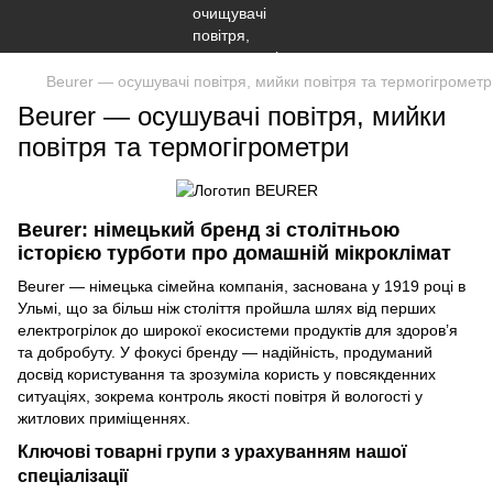
Beurer — осушувачі повітря, мийки повітря та термогігромет
Beurer — осушувачі повітря, мийки
повітря та термогігрометри
Beurer: німецький бренд зі столітньою
історією турботи про домашній мікроклімат
Beurer — німецька сімейна компанія, заснована у 1919 році в
Ульмі, що за більш ніж століття пройшла шлях від перших
електрогрілок до широкої екосистеми продуктів для здоров’я
та добробуту. У фокусі бренду — надійність, продуманий
досвід користування та зрозуміла користь у повсякденних
ситуаціях, зокрема контроль якості повітря й вологості у
житлових приміщеннях.
Ключові товарні групи з урахуванням нашої
спеціалізації