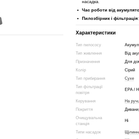
насадка.
Час роботи від акумулят
Пилозбірник і фільтрація
Характеристики
Тип пилососу
Акумул
Тип живлення
Від ак
Призначення
Для до
Колір
Сірий
Тип прибирання
Сухе
Тип фільтрації
EPA / 
повітря
Керування
На ручц
Покриття
Дивани,
Очищувальна
Ні
станція
Типи насадок
Щілинн