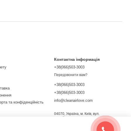
Контактна інформація
нету
+38(066)503-3003
Передзвонити вам?
+38(066)503-3003
ставка
+38(066)503-3003
ернення
info@cleanairlove.com
ерта та конфіденційність
04070, Україна, м. Київ, вул.
Почайнинська, 13/9
Мапа проїзду
ежах