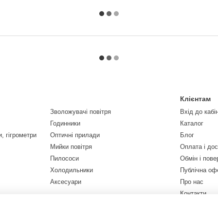
Клієнтам
Зволожувачі повітря
Вхід до кабі
Годинники
Каталог
, гігрометри
Оптичні прилади
Блог
Мийки повітря
Оплата і до
Пилососи
Обмін і пов
Холодильники
Публічна оф
Аксесуари
Про нас
Контакти
Ми в соцмер