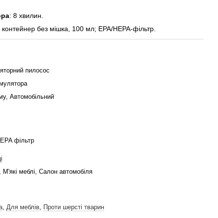
ора
: 8 хвилин.
: контейнер без мішка, 100 мл; EPA/HEPA-фільтр.
яторний пилосос
умулятора
му, Автомобільний
HEPA фільтр
і
 М'які меблі, Салон автомобіля
а
,
Для меблів
,
Проти шерсті тварин