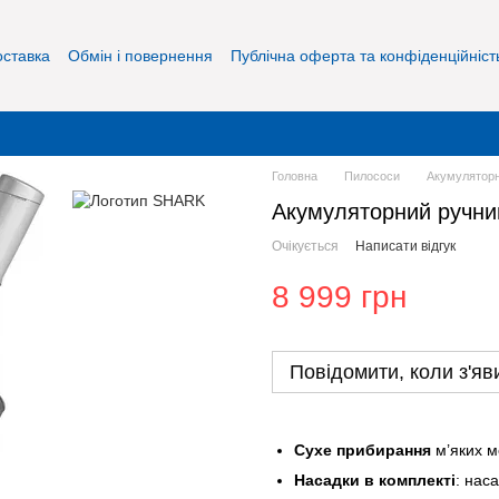
оставка
Обмін і повернення
Публічна оферта та конфіденційніст
Головна
Пилососи
Акумуляторн
Акумуляторний ручн
Очікується
Написати відгук
8 999 грн
Повідомити, коли з'яв
Сухе прибирання
м’яких м
Насадки в комплекті
: нас