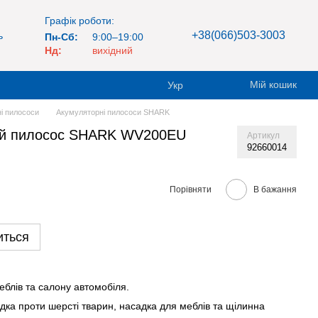
Графік роботи:
+38(066)503-3003
ь
Пн-Сб:
9:00–19:00
Нд:
вихідний
Мій кошик
Укр
і пилососи
Акумуляторні пилососи SHARK
ий пилосос SHARK WV200EU
Артикул
92660014
Порівняти
В бажання
иться
еблів та салону автомобіля.
адка проти шерсті тварин, насадка для меблів та щілинна