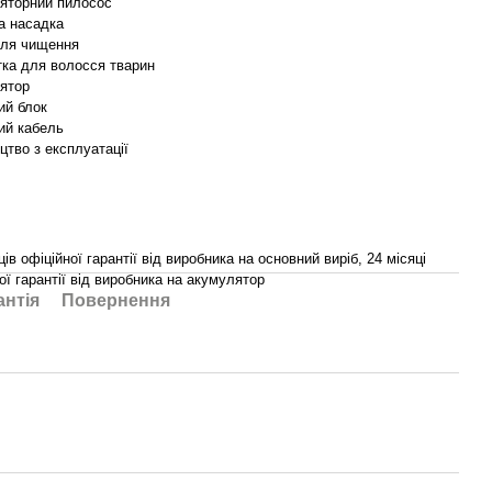
яторний пилосос
а насадка
для чищення
тка для волосся тварин
ятор
ий блок
ий кабель
цтво з експлуатації
ців офіційної гарантії від виробника на основний виріб, 24 місяці
ої гарантії від виробника на акумулятор
антія
Повернення