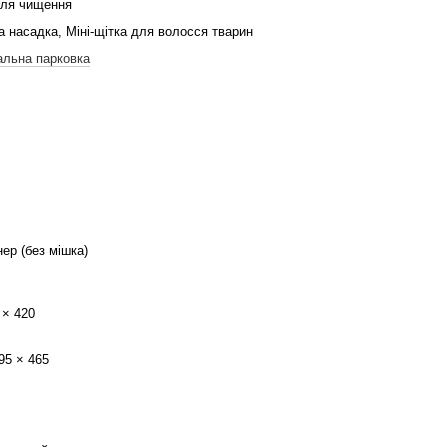
для чищення
 насадка, Міні-щітка для волосся тварин
альна парковка
ер (без мішка)
 × 420
95 × 465