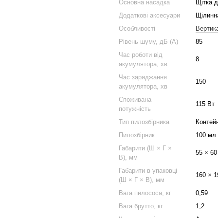
Основна насадка
Щітка 
Додаткові аксесуари
Щілинна
Особливості
Вертик
Рівень шуму, дБ (А)
85
Час роботи від
8
акумулятора, хв
Час заряджання
150
акумулятора, хв
Споживана
115 Вт
потужність
Тип пилозбірника
Контейн
Пилозбірник
100 мл
Габарити (Ш × Г ×
55 × 60
В), мм
Габарити в упаковці
160 × 1
(Ш × Г × В), мм
Вага пилососа, кг
0,59
Вага брутто, кг
1,2