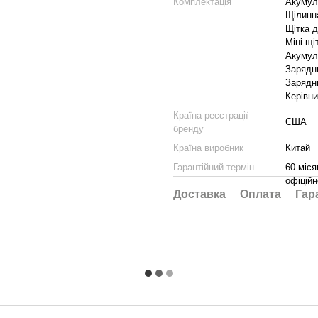
Комплектація
Акумул
Щілинн
Щітка 
Міні-щі
Акумул
Зарядн
Зарядн
Керівни
Країна реєстрації
США
бренду
Країна виробник
Китай
Гарантійний термін
60 міся
офіційн
Доставка
Оплата
Гар