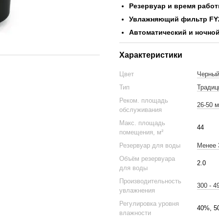
Резервуар и время работ
Увлажняющий фильтр FY
Автоматический и ночно
Характеристики
Цвет
Черный
Тип
Традиц
Реком. площадь
26-50 м
обслуживания
Макс. площадь
44
помещения, м²
Резервуар для воды
Менее 
Объём резервуара
2.0
для воды
Производительность
300 - 4
увлажнения
Регулировка уровня
40%, 5
влажности