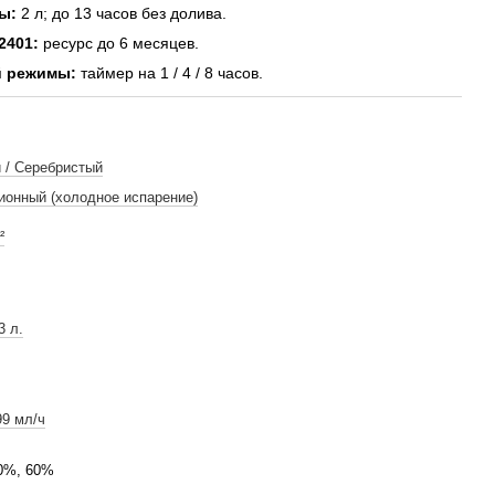
ы:
2 л; до 13 часов без долива.
2401:
ресурс до 6 месяцев.
й режимы:
таймер на 1 / 4 / 8 часов.
 / Серебристый
ионный (холодное испарение)
²
3 л.
99 мл/ч
0%, 60%