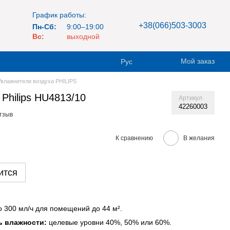
График работы:
+38(066)503-3003
Пн-Сб:
9:00–19:00
Вс:
выходной
Мой заказ
Рус
Увлажнители воздуха PHILIPS
Philips HU4813/10
Артикул
42260003
тзыв
К сравнению
В желания
ится
 300 мл/ч для помещений до 44 м².
ь влажности:
целевые уровни 40%, 50% или 60%.