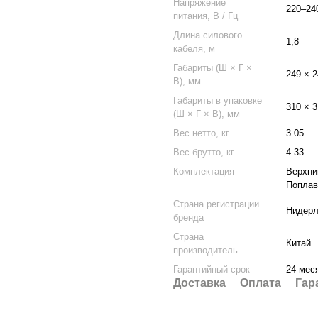
Напряжение
220–24
питания, В / Гц
Длина силового
1,8
кабеля, м
Габариты (Ш × Г ×
249 × 2
В), мм
Габариты в упаковке
310 × 3
(Ш × Г × В), мм
Вес нетто, кг
3.05
Вес брутто, кг
4.33
Комплектация
Верхни
Поплав
Страна регистрации
Нидер
бренда
Страна
Китай
производитель
Гарантийный срок
24 мес
Доставка
Оплата
Гар