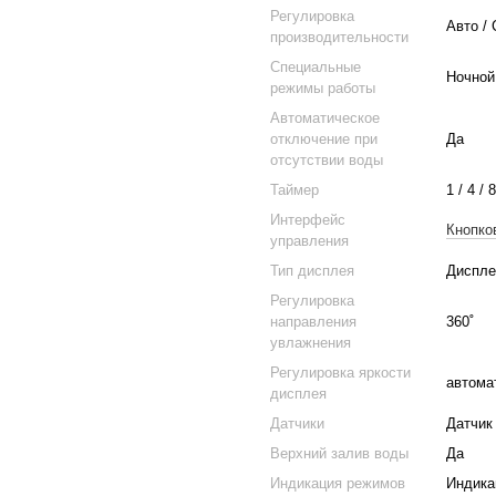
Регулировка
Авто / 
производительности
Специальные
Ночной
режимы работы
Автоматическое
отключение при
Да
отсутствии воды
Таймер
1 / 4 / 
Интерфейс
Кнопко
управления
Тип дисплея
Диспле
Регулировка
направления
360˚
увлажнения
Регулировка яркости
автома
дисплея
Датчики
Датчик
Верхний залив воды
Да
Индикация режимов
Индика