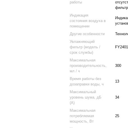
работы
отсутс
фильтр
Индикация
Индика
состояния воздуха в
устано
помещении
Другие особенности
Технол
Увлажняющий
фильтр (модель /
FY2401
срок службы)
Максимальная
производительность,
300
мл / ч
Время работы без
13
дозаправки воды, ч
Максимальный
уровень шума, дБ
34
(А)
Максимальная
потребляемая
25
мощность, Вт