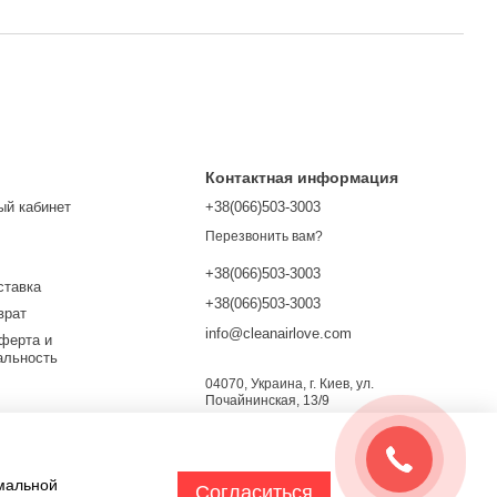
Контактная информация
ый кабинет
+38(066)503-3003
Перезвонить вам?
+38(066)503-3003
ставка
+38(066)503-3003
врат
info@cleanairlove.com
ферта и
альность
04070, Украина, г. Киев, ул.
Почайнинская, 13/9
Карта проезда
х
имальной
Согласиться