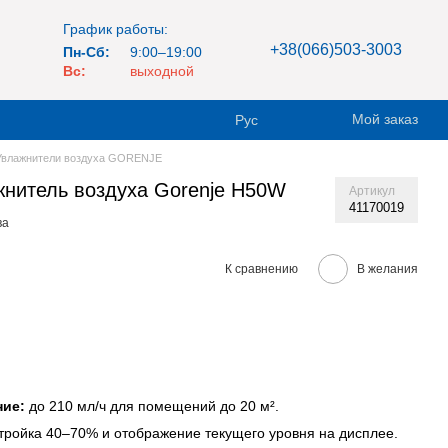
График работы:
+38(066)503-3003
Пн-Сб:
9:00–19:00
Вс:
выходной
Мой заказ
Рус
Увлажнители воздуха GORENJE
жнитель воздуха Gorenje H50W
Артикул
41170019
ва
К сравнению
В желания
ние:
до 210 мл/ч для помещений до 20 м².
тройка 40–70% и отображение текущего уровня на дисплее.