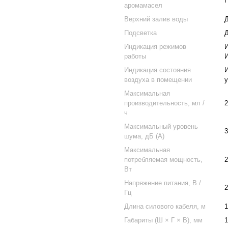
аромамасел
Верхний залив воды
Д
Подсветка
Индикация режимов
И
работы
И
Индикация состояния
И
воздуха в помещении
у
Максимальная
производительность, мл /
2
ч
Максимальный уровень
3
шума, дБ (А)
Максимальная
потребляемая мощность,
2
Вт
Напряжение питания, В /
2
Гц
Длина силового кабеля, м
1
Габариты (Ш × Г × В), мм
1