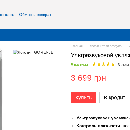
оставка
Обмен и возврат
фиденциальность
О нас
Контакты
Главная
Увлажнители воздуха
Ультразвуковой увла
В наличии
3 отзы
3 699 грн
Купить
В кредит
Ультразвуковое увлажне
Контроль влажности:
нас