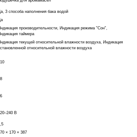
Подушечка для аромамасел
а, 3 способа наполнения бака водой
Да
ндикация производительности, Индикация режима "Сон",
ндикация таймера
ндикация текущей относительной влажности воздуха, Индикация
становленной относительной влажности воздуха
10
8
6
20–240 В
,5
70 × 170 × 387