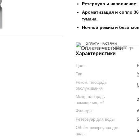
Резервуар и наполнение:
Ароматизация и сопло 36
тумана.
Ночной режим и безопасн
ОПЛАТА ЧАСТЯМИ
3 платежа по 1 233.00 грн
Характеристики
Цвет
Тип
У
Реком. площадь
М
обслуживания
Макс. площадь
2
помещения, м²
Фильтры
Резервуар для воды
5
Объём резервуара для
5
воды