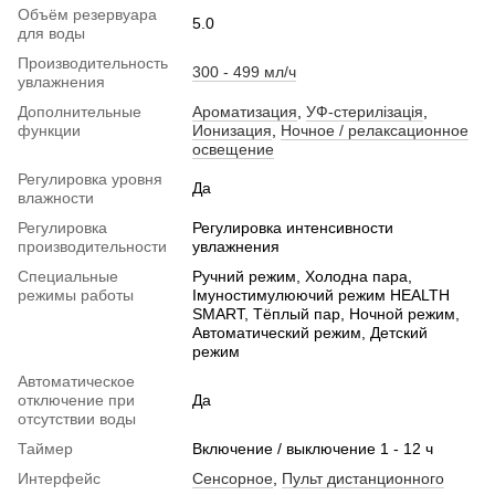
Объём резервуара
5.0
для воды
Производительность
300 - 499 мл/ч
увлажнения
Дополнительные
Ароматизация
,
УФ-стерилізація
,
функции
Ионизация
,
Ночное / релаксационное
освещение
Регулировка уровня
Да
влажности
Регулировка
Регулировка интенсивности
производительности
увлажнения
Специальные
Ручний режим, Холодна пара,
режимы работы
Імуностимулюючий режим HEALTH
SMART, Тёплый пар, Ночной режим,
Автоматический режим, Детский
режим
Автоматическое
отключение при
Да
отсутствии воды
Таймер
Включение / выключение 1 - 12 ч
Интерфейс
Сенсорное
,
Пульт дистанционного