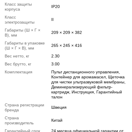
Класс защиты
IP20
корпуса
Класс
II
электрозащиты
Габариты (Ш × Г ×
209 × 209 × 382
В), мм
Габариты в упаковке
265 × 245 × 416
(Ш × Г × В), мм
Вес нетто, кг
2.30
Вес брутто, кг
3.00
Комплектация
Пульт дистанционного управления,
Контейнер для аромамасел, Щеточка
для чистки ультразвуковой мембраны,
Деминерализирующий фильтр-
картридж, Инструкция, Гарантийный
талон
Страна регистрации
Швеция
бренда
Страна
Китай
производитель
Гарантийный срок
24 месяца официальной гарантии от