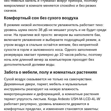
без тяжёлых капель и «тумана» вокруг прибора, поэтому
микроклимат в комнате меняется спокойно и без резких
скачков.
Комфортный сон без сухого воздуха
В режиме низкой интенсивности увлажнитель работает тихо:
уровень шума около 38 дБ не мешает уснуть и не будит среди
ночи. На практике всё просто: вечером вы наполняете бак,
включаете увлажнение и выбираете подходящий режим, а
утром воздух в спальне остаётся мягким, без неприятной
сухости в горле и заложенного носа. Одного заполнения
резервуара хватает примерно до 10 часов работы, поэтому
ночь или длинний вечер за компьютером проходят без
дополнительной доливки воды.
Забота о мебели, полу и комнатных растениях
Сухой воздух сказывается не только на самочувствии.
Деревянные двери, паркет, мебель и музыкальные
инструменты реагируют на низкую влажность
микротрещинами и деформацией, а комнатные растения
теряют упругость листьев. Когда Ardesto USH-M-LCD-4L-W
работает регулярно, уровень влажности держится в
комфортных пределах, и изменения становятся заметны: