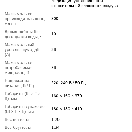
Индикация установленной
относительной влажности воздуха
Максимальная
производительность,
300
мл / ч
Время работы без
10
дозаправки воды, ч
Максимальный
уровень шума, дБ
38
(А)
Максимальная
потребляемая
28
мощность, Вт
Напряжение
220–240 В / 50 Гц
питания, В / Гц
Габариты (Ш × Г ×
160 × 160 × 370
В), мм
Габариты в упаковке
180 × 180 × 410
(Ш × Г × В), мм
Вес нетто, кг
1.20
Вес брутто, кг
1.34