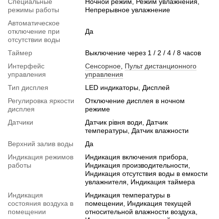
Специальные
Ночной режим, Режим увлажнения,
режимы работы
Непрерывное увлажнение
Автоматическое
отключение при
Да
отсутствии воды
Таймер
Выключение через 1 / 2 / 4 / 8 часов
Интерфейс
Сенсорное
,
Пульт дистанционного
управления
управления
Тип дисплея
LED индикаторы, Дисплей
Регулировка яркости
Отключение дисплея в ночном
дисплея
режиме
Датчики
Датчик рівня води, Датчик
температуры, Датчик влажности
Верхний залив воды
Да
Индикация режимов
Индикация включения прибора,
работы
Индикация производительности,
Индикация отсутствия воды в емкости
увлажнителя, Индикация таймера
Индикация
Индикация температуры в
состояния воздуха в
помещении, Индикация текущей
помещении
относительной влажности воздуха,