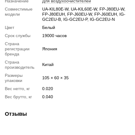
Назначение
Для воздухоочистителей
Совместимые
UA-KIL80E-W, UA-KIL60E-W, FP-J80EU-W,
модели
FP-J80EUH, FP-J60EU-W, FP-J60EUH, IG-
GC2EU-B, IG-GC2EU-P, IG-GC2EU-N
Цвет
Белый
Срок службы
19000 часов
Страна
регистрации
Япония
бренда
Страна
Китай
производитель
Размеры
105 × 60 × 35
упаковки
Вес нетто, кг
0.020
Вес брутто, кг
0.040
Отзывы