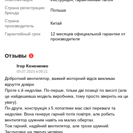
Страна регистрации
Польша
бренда
Страна
Китай
производитель
Гарантийный срок
12 месяцев официальной гарантии от
производителя
Отзывы
1
Ігор Кононенко
05.07.2023 в 09:21
Добротний вентилятор, важкий моторний відсік викликає
відчуття довіри.
Проте є й недоліки. По-перше, тільки дві позиції по висоті (але
це найдешевша модель виробника, тому просто зверніть на це
увагу).
По-друге, конструкція з 5 лопатями має свої переваги та
недоліки. Вона генерує гарний потік повітря, але робить
вентилятор шумним навіть на малих обертах.
Тож гарний, надійний вентилятор, але трохи шумний.
Заслуговує на тверду четвірку