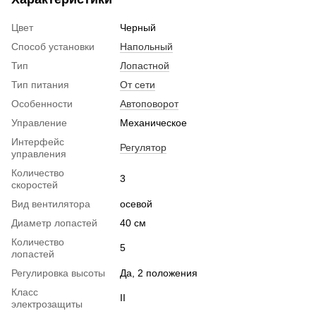
Цвет
Черный
Способ установки
Напольный
Тип
Лопастной
Тип питания
От сети
Особенности
Автоповорот
Управление
Механическое
Интерфейс
Регулятор
управления
Количество
3
скоростей
Вид вентилятора
осевой
Диаметр лопастей
40 см
Количество
5
лопастей
Регулировка высоты
Да, 2 положения
Класс
II
электрозащиты