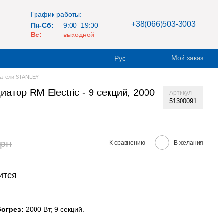
График работы:
+38(066)503-3003
Пн-Сб:
9:00–19:00
Вс:
выходной
Мой заказ
Рус
ватели STANLEY
атор RM Electric - 9 секций, 2000
Артикул
51300091
грн
К сравнению
В желания
ится
огрев:
2000 Вт; 9 секций.