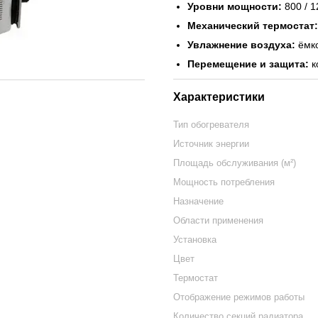
Уровни мощности:
800 / 1
Механический термостат:
Увлажнение воздуха:
ёмко
Перемещение и защита:
к
Характеристики
Тип обогревателя
Источник энергии
Площадь обслуживания (м²)
Мощность потребления
Назначение
Области применения
Установка
Цвет
Термостат
Отображение режимов работы
Количество секций радиатора