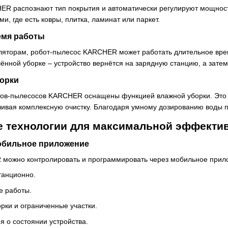
R распознают тип покрытия и автоматически регулируют мощност
, где есть ковры, плитка, ламинат или паркет.
емя работы
ляторам, робот-пылесос KARCHER может работать длительное вре
ённой уборке – устройство вернётся на зарядную станцию, а затем
орки
в-пылесосов KARCHER оснащены функцией влажной уборки. Это озн
чивая комплексную очистку. Благодаря умному дозированию воды п
 технологии для максимальной эффекти
обильное приложение
можно контролировать и программировать через мобильное прило
танционно.
е работы.
рки и ограниченные участки.
я о состоянии устройства.