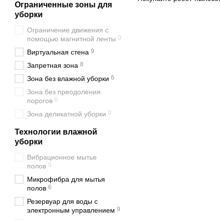
Ограниченные зоны для
уборки
Ограничение движения с
0
помощью магнитной ленты
9
Виртуальная стена
8
Запретная зона
6
Зона без влажной уборки
Зона без преодоления
0
порогов
0
Зона деликатной уборки
Технологии влажной
уборки
Вибрационное мытье
0
полов
Микрофибра для мытья
6
полов
Резервуар для воды с
9
электронным управлением