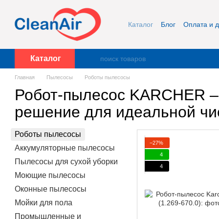
Перейти к основному контенту
Каталог
Блог
Оплата и д
Публичная оферта и кон
Каталог
Главная
Пылесосы
Роботы пылесосы
Робот-пылесос KARCHER –
решение для идеальной чи
Роботы пылесосы
−27%
Аккумуляторные пылесосы
4
Пылесосы для сухой уборки
4
Моющие пылесосы
Оконные пылесосы
Мойки для пола
Промышленные и