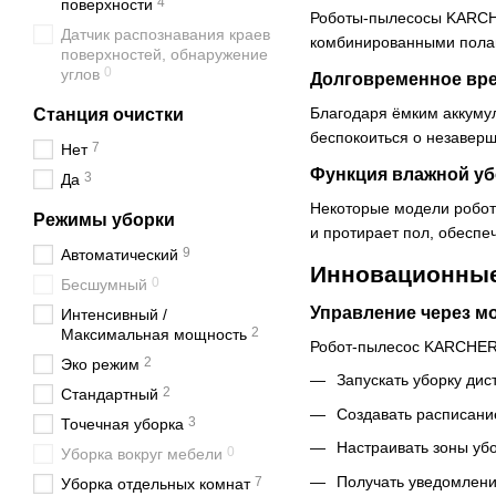
4
поверхности
Роботы-пылесосы KARCHE
Датчик распознавания краев
комбинированными полами
поверхностей, обнаружение
0
углов
Долговременное вр
Благодаря ёмким аккуму
Станция очистки
беспокоиться о незаверш
7
Нет
Функция влажной уб
3
Да
Некоторые модели робото
Режимы уборки
и протирает пол, обеспе
9
Автоматический
Инновационные
0
Бесшумный
Управление через м
Интенсивный /
2
Максимальная мощность
Робот-пылесос KARCHER 
2
Эко режим
Запускать уборку дис
2
Стандартный
Создавать расписани
3
Точечная уборка
Настраивать зоны убо
0
Уборка вокруг мебели
Получать уведомлени
7
Уборка отдельных комнат