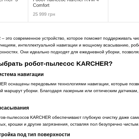
Comfort
25 999 грн
 это современное устройство, которое поможет поддерживать чис
нкциям, интеллектуальной навигации и мощному всасыванию, р
ерхностях. Они идеально подходят для ежедневной уборки, позво
выбрать робот-пылесос KARCHER?
истема навигации
R оснащены передовыми технологиями навигации, которые позвол
 маршрут уборки. Благодаря лазерным или оптическим датчикам, у
всасывания
ов-пылесосов KARCHER обеспечивают глубокую очистку даже самы
х, крошки и другие загрязнения, оставляя пол безупречно чистым
тройка под тип поверхности