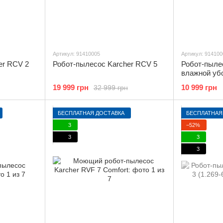
Артикул: 91410005
Артикул: 914100
er RCV 2
Робот-пылесос Karcher RCV 5
Робот-пыле
влажной уб
19 999 грн
10 999 грн
32 999 грн
БЕСПЛАТНАЯ ДОСТАВКА
БЕСПЛАТНАЯ
3
−52%
3
3
3