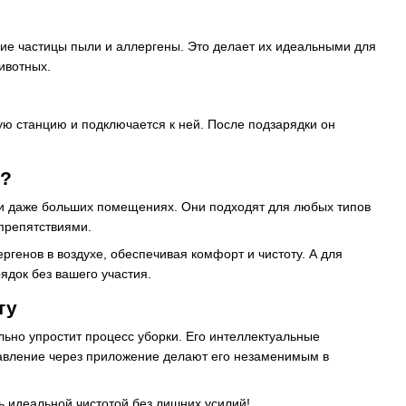
е частицы пыли и аллергены. Это делает их идеальными для
ивотных.
ю станцию и подключается к ней. После подзарядки он
R?
 и даже больших помещениях. Они подходят для любых типов
препятствиями.
генов в воздухе, обеспечивая комфорт и чистоту. А для
док без вашего участия.
ту
ьно упростит процесс уборки. Его интеллектуальные
авление через приложение делают его незаменимым в
 идеальной чистотой без лишних усилий!