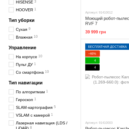
3
HISENSE
1
HOOVER
Артикул: 91410012
Моющий робот-пылес
Тип уборки
RVF 7
9
Сухая
39 999 грн
10
Влажная
БЕСПЛАТНАЯ ДОСТАВКА
Управление
−46%
10
На корпусе
4
1
Пульт ДУ
4
10
Со смартфона
Тип навигации
1
По алгоритмам
1
Гироскоп
5
SLAM-картография
1
VSLAM с камерой
Лазерная навигация (LDS /
Артикул: 91410003
8
LiDAR)
Робот-пылесос Karch