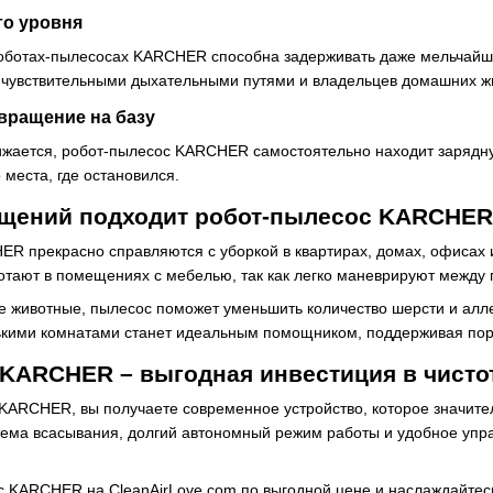
го уровня
оботах-пылесосах KARCHER способна задерживать даже мельчайши
с чувствительными дыхательными путями и владельцев домашних ж
вращение на базу
ижается, робот-пылесос KARCHER самостоятельно находит зарядну
 места, где остановился.
ещений подходит робот-пылесос KARCHE
R прекрасно справляются с уборкой в квартирах, домах, офисах
отают в помещениях с мебелью, так как легко маневрируют между 
е животные, пылесос поможет уменьшить количество шерсти и аллер
ькими комнатами станет идеальным помощником, поддерживая поря
KARCHER – выгодная инвестиция в чисто
ARCHER, вы получаете современное устройство, которое значител
тема всасывания, долгий автономный режим работы и удобное упр
с KARCHER на CleanAirLove.com по выгодной цене и наслаждайтесь