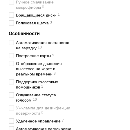
Ручное смачивание
0
микрофибры
1
Вращающиеся диски
3
Роликовая щетка
Особенности
Автоматическая постановка
10
на зарядку
9
Построение карты
Отображение движения
пылесоса на карте в
8
реальном времени
Поддержка голосовых
1
помощников
Озвучивание статуса
10
голосом
УФ-лампа для дезинфекции
0
поверхности
7
Удаленное управление
Автоматическая регулировка