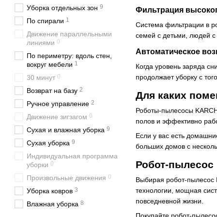
9
Уборка отдельных зон
Фильтрация высоко
1
По спирали
Система фильтрации в р
Движение параллельными
семей с детьми, людей 
0
линиями
Автоматическое воз
По периметру: вдоль стен,
1
вокруг мебели
Когда уровень заряда сн
продолжает уборку с того
0
30 минут
2
Возврат на базу
Для каких пом
2
Ручное управление
Роботы-пылесосы KARCHE
0
Движение зигзагом
полов и эффективно раб
9
Сухая и влажная уборка
Если у вас есть домашни
9
Сухая уборка
больших домов с нескол
Индивидуальная программа
Робот-пылесос 
0
уборки
0
Произвольные движения
Выбирая робот-пылесос K
технологии, мощная сис
3
Уборка ковров
повседневной жизни.
8
Влажная уборка
Покупайте робот-пылесо