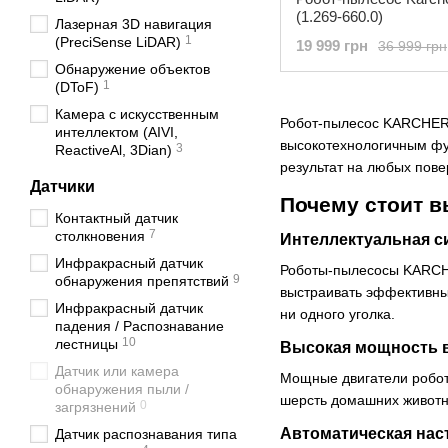
(1.269-660.0)
Лазерная 3D навигация
1
(PreciSense LiDAR)
19 999 грн
36 999 грн
Обнаружение объектов
1
(DToF)
Камера с искусственным
Робот-пылесос KARCHER –
интеллектом (AIVI,
высокотехнологичным фу
3
ReactiveAl, 3Dian)
результат на любых пов
Датчики
Почему стоит 
Контактный датчик
7
столкновения
Интеллектуальная с
Инфракрасный датчик
Роботы-пылесосы KARCHE
9
обнаружения препятствий
выстраивать эффективный
Инфракрасный датчик
ни одного уголка.
падения / Распознавание
10
лестницы
Высокая мощность 
Датчик или камера
Мощные двигатели робот
обнаружения пыли /
шерсть домашних животны
0
загрязнений
Автоматическая нас
Датчик распознавания типа