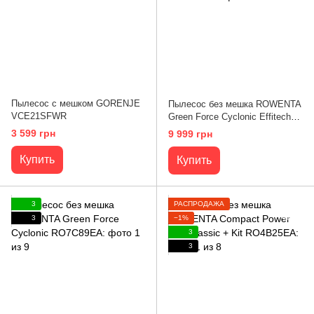
Пылесос с мешком GORENJE
Пылесос без мешка ROWENTA
VCE21SFWR
Green Force Cyclonic Effitech+
RO7C66EA
3 599 грн
9 999 грн
Купить
Купить
3
РАСПРОДАЖА
3
−1%
3
3