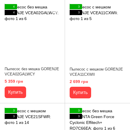
4
3
4
3
Пылесос без мешка GORENJE
Пылесос с мешком GORENJE
VCEA02GALWCY
VCEA11CXWII
5 359 грн
2 699 грн
Купить
Купить
3
3
3
3