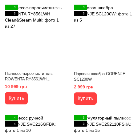
3
3
3
3
Пылесос-пароочиститель
Паровая швабра GORENJE
ROWENTA RY8561WH
SC1200W
Clean&Steam Multi
10 999 грн
2 999 грн
Купить
Купить
4
3
4
3