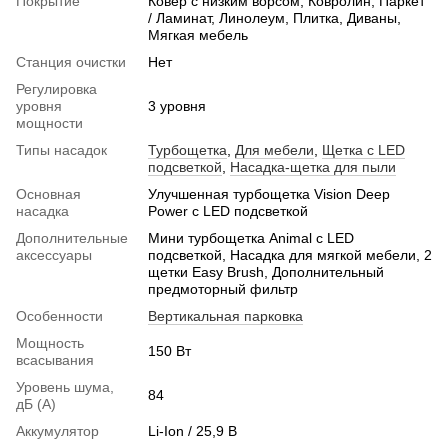
Покрытие
Ковер с низким ворсом, Ковролин, Паркет
/ Ламинат, Линолеум, Плитка, Диваны,
Мягкая мебель
Станция очистки
Нет
Регулировка
уровня
3 уровня
мощности
Типы насадок
Турбощетка
,
Для мебели
,
Щетка с LED
подсветкой
,
Насадка-щетка для пыли
Основная
Улучшенная турбощетка Vision Deep
насадка
Power с LED подсветкой
Дополнительные
Мини турбощетка Animal с LED
аксессуары
подсветкой, Насадка для мягкой мебели, 2
щетки Easy Brush, Дополнительный
предмоторный фильтр
Особенности
Вертикальная парковка
Мощность
150 Вт
всасывания
Уровень шума,
84
дБ (А)
Аккумулятор
Li-Ion / 25,9 В