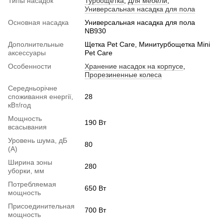
Типы насадок
Турбощетка
,
Для мебели
,
Универсальная насадка для пола
Основная насадка
Универсальная насадка для пола
NB930
Дополнительные
Щетка Pet Care, Минитурбощетка Mini
аксессуары
Pet Care
Особенности
Хранение насадок на корпусе
,
Прорезиненные колеса
Середньорічне
споживання енергії,
28
кВт/год
Мощность
190 Вт
всасывания
Уровень шума, дБ
80
(А)
Ширина зоны
280
уборки, мм
Потребляемая
650 Вт
мощность
Присоединительная
700 Вт
мощность