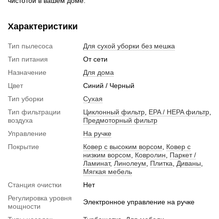
чистотой в вашем доме.
Характеристики
Тип пылесоса
Для сухой уборки без мешка
Тип питания
От сети
Назначение
Для дома
Цвет
Синий / Черный
Тип уборки
Сухая
Тип фильтрации
Циклонный фильтр
,
EPA / HEPA фильтр
,
воздуха
Предмоторный фильтр
Управление
На ручке
Покрытие
Ковер с высоким ворсом
,
Ковер с
низким ворсом
,
Ковролин
,
Паркет /
Ламинат
,
Линолеум
,
Плитка
,
Диваны
,
Мягкая мебель
Станция очистки
Нет
Регулировка уровня
Электронное управление на ручке
мощности