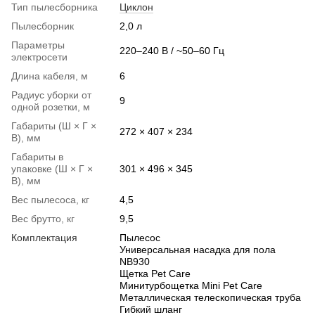
Тип пылесборника
Циклон
Пылесборник
2,0 л
Параметры
220–240 В / ~50–60 Гц
электросети
Длина кабеля, м
6
Радиус уборки от
9
одной розетки, м
Габариты (Ш × Г ×
272 × 407 × 234
В), мм
Габариты в
упаковке (Ш × Г ×
301 × 496 × 345
В), мм
Вес пылесоса, кг
4,5
Вес брутто, кг
9,5
Комплектация
Пылесос
Универсальная насадка для пола
NB930
Щетка Pet Care
Минитурбощетка Mini Pet Care
Металлическая телескопическая труба
Гибкий шланг