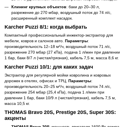
Клининг крупных объектов
: баки до 20–30 л,
разрежение до 270 мбар, воздушный поток до 74 л/с,
расширенный комплект насадок.
Karcher Puzzi 8/1: когда выбрать
Компактный профессиональный инжектор-экстрактор для
мебели, ковров и салонов авто.
Параметры
:
производительность 12–18 м²/ч, воздушный поток 71 л/с,
разрежение 270 мбар (27 кПа), подача 1 л/мин при давлении
1 бар, баки 8/7 л (чистая/грязная), кабель 7,5 м, масса 8,6 кг.
Karcher Puzzi 10/1: для каких задач
Экстрактор для регулярной мойки ковролина и ковровых
дорожек в отелях, офисах и ТРЦ.
Параметры
:
производительность 20–25 м²/ч, воздушный поток 74 л/с,
разрежение 254 мбар (25,4 кПа), подача 1 л/мин при
давлении 1 бар, баки 10/9 л (чистая/грязная), кабель 7,5 м,
масса 10,5 кг.
THOMAS Bravo 20S, Prestige 20S, Super 30S:
акценты
THOMAS Bravo 20S
: мощность двигателя 1600 Вт, помпа