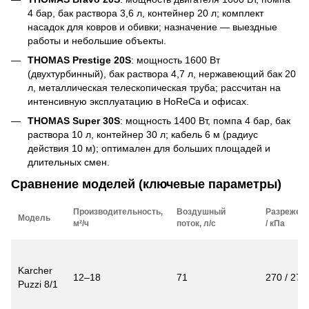
4 бар, бак раствора 3,6 л, контейнер 20 л; комплект
насадок для ковров и обивки; назначение — выездные
работы и небольшие объекты.
THOMAS Prestige 20S
: мощность 1600 Вт
(двухтурбинный), бак раствора 4,7 л, нержавеющий бак 20
л, металлическая телескопическая труба; рассчитан на
интенсивную эксплуатацию в HoReCa и офисах.
THOMAS Super 30S
: мощность 1400 Вт, помпа 4 бар, бак
раствора 10 л, контейнер 30 л; кабель 6 м (радиус
действия 10 м); оптимален для больших площадей и
длительных смен.
Сравнение моделей (ключевые параметры)
Производительность,
Воздушный
Разрежени
Модель
м²/ч
поток, л/с
/ кПа
Karcher
12–18
71
270 / 27
Puzzi 8/1