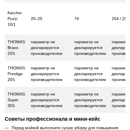
Karcher
Puzzi
20–25
74
254 / 25,
10/1
THOMAS
параметр не
параметр не
параметр
Bravo
декларируется
декларируется
декларир
20S
производителем
производителем
производ
THOMAS
параметр не
параметр не
параметр
Prestige
декларируется
декларируется
декларир
20S
производителем
производителем
производ
THOMAS
параметр не
параметр не
параметр
Super
декларируется
декларируется
декларир
30S
производителем
производителем
производ
Советы профессионала и мини-кейс
Перед мойкой выполните сухую уборку для повышения