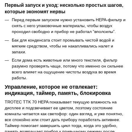
Первый запуск и уход: несколько простых шагов,
которые экономят нервы
Перед первым запуском нужно установить HEPA-фильтр и
снять с него упаковочные материалы, чтобы воздух
проходил свободно и прибор не работал “вполсилы”.
Бак для конденсата стоит промывать чистой водой и
мягким средством, чтобы не накапливались налет и
запахи.
Если дома есть животные или много текстиля, фильтр
разумно проверять чаще, потому что именно он сильнее
всего влияет на ощущение чистоты воздуха во время
работы.
Управление, которое не отвлекает:
индикация, таймер, память, блокировка
TROTEC TTK 70 HEPA показывает текущую влажность на
дисплее и подсвечивает ее цветом, поэтому состояние
комнаты читается как светофор: один взгляд, и уже понятно,
все спокойно или стоит дать прибору поработать активнее.
Таймер помогает завершить цикл тогда, когда это удобно,
память возвращает прибор к привычному режиму после