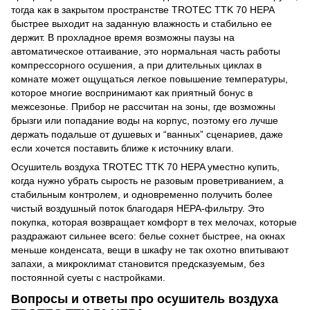
тогда как в закрытом пространстве TROTEC TTK 70 HEPA
быстрее выходит на заданную влажность и стабильно ее
держит. В прохладное время возможны паузы на
автоматическое оттаивание, это нормальная часть работы
компрессорного осушения, а при длительных циклах в
комнате может ощущаться легкое повышение температуры,
которое многие воспринимают как приятный бонус в
межсезонье. Прибор не рассчитан на зоны, где возможны
брызги или попадание воды на корпус, поэтому его лучше
держать подальше от душевых и “ванных” сценариев, даже
если хочется поставить ближе к источнику влаги.
Осушитель воздуха TROTEC TTK 70 HEPA уместно купить,
когда нужно убрать сырость не разовым проветриванием, а
стабильным контролем, и одновременно получить более
чистый воздушный поток благодаря HEPA-фильтру. Это
покупка, которая возвращает комфорт в тех мелочах, которые
раздражают сильнее всего: белье сохнет быстрее, на окнах
меньше конденсата, вещи в шкафу не так охотно впитывают
запахи, а микроклимат становится предсказуемым, без
постоянной суеты с настройками.
Вопросы и ответы про осушитель воздуха