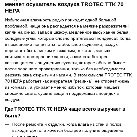
меняет осушитель воздуха TROTEC TTK 70
HEPA
Избыточная влажность редко приходит одной большой
проблемой, чаще она распадается на мелкие раздражители:
капли на окнах, запах в шкафу, медленное высыхание белья,
холодные углы, которые словно притягивают конденсат. Когда
в помещении появляется стабильное осушение, воздух
перестает быть липким и тяжелым, текстиль меньше
впитывает посторонние запахи, а комната быстрее
возвращается к ощущению сухости, которое обычно бывает
после хорошего проветривания, только без необходимости
держать окна открытыми часами. В этом смысле TROTEC TTK
70 HEPA работает как аккуратная “резинка”: не стирает жизнь
из комнаты, а убирает именно избыток, который мешает
спокойно спать, сушить вещи и поддерживать порядок в
воздухе.
Где TROTEC TTK 70 HEPA чаще всего выручает в
быту?
После ремонта и отделки, когда влага из стен и полов
выходит долго, а хочется быстрее получить ощущение
сухого жилья.