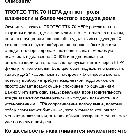
Описание
TROTEC TTK 70 HEPA для контроля
влажности и более чистого воздуха дома
Осушитель воздуха TROTEC TTK 70 HEPA рассчитан на
квартиры и дома, где сырость заметна не только по стеклам,
но и по ощущениям: он способен удалять из воздуха до 20
литров влаги в сутки, собирает конденсат в бак 6,5 л или
отводит его через дренаж, позволяет задать желаемую
влажность в диапазоне 30-80% и поддерживает ее
автоматически, а параллельно пропускает поток через HEPA-
фильтр тонкой очистки. Есть цветовая индикация влажности,
таймер до 24 часов, память настроек и блокировка кнопок,
поэтому прибор не требует ежедневной подстройки, он
просто делает воздух суше и спокойнее по ощущениям.
Важно учитывать одну вещь: реальная производительность
всегда зависит от температуры и исходной влажности, а с
установленным HEPA сопротивление потоку выше, поэтому
отбор влаги может быть ниже, зато в комнате становится
меньше мелкой пыли, которая обычно возвращается на полки
уже на следующий день.
Когда сырость накапливается незаметно: что