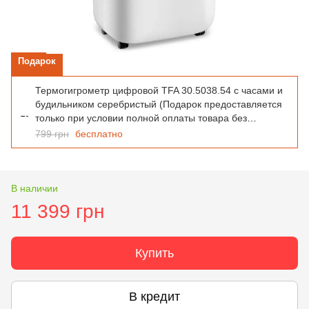
Подарок
Термогигрометр цифровой TFA 30.5038.54 с часами и
будильником серебристый (Подарок предоставляется
только при условии полной оплаты товара без
использования дополнительных скидок или промо-
799 грн
бесплатно
кодов. При покупке в кредит, оплате частями подарок
не выдается)
В наличии
11 399 грн
Купить
В кредит