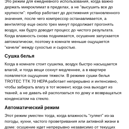
Это режим для ежедневного использования, когда важно
держать микроклимат в пределах, а не “высушить все до
хрупкости”: прибор работает до достижения установленного
значения, после чего компрессор останавливается, а
вентилятор еще около трех минут продолжает прогонять
воздух, как будто доводит процесс до чистого результата.
Когда влажность снова поднимается, осушение запускается
автоматически, поэтому в комнате меньше ощущается
“качели” между сухостью и сыростью.
Сушка белья
Когда в комнате стоит сушилка, воздух быстро насыщается
влагой, и тогда вещи сохнут медленнее, а в квартире
появляется ощущение тяжести. В режиме сушки белья
TROTEC TTK 70 HEPA работает непрерывно и интенсивно,
чтобы забирать влагу в тот момент, когда она выходит из
тканей, а не давать ей расползаться по дому и возвращаться
конденсатом на стекло.
Автоматический режим
Этот режим уместен тогда, когда влажность “гуляет” из-за
погоды, кухни, частого проветривания или активной жизни в
доме: осушение идет непрерывно независимо от текущих