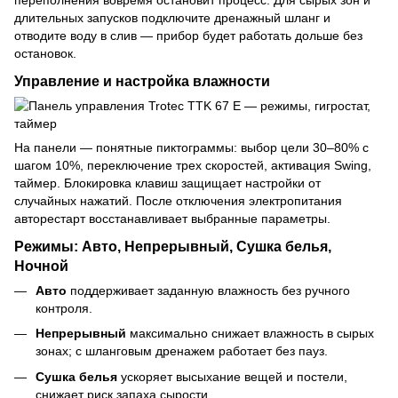
переполнения вовремя остановит процесс. Для сырых зон и
длительных запусков подключите дренажный шланг и
отводите воду в слив — прибор будет работать дольше без
остановок.
Управление и настройка влажности
На панели — понятные пиктограммы: выбор цели 30–80% с
шагом 10%, переключение трех скоростей, активация Swing,
таймер. Блокировка клавиш защищает настройки от
случайных нажатий. После отключения электропитания
авторестарт восстанавливает выбранные параметры.
Режимы: Авто, Непрерывный, Сушка белья,
Ночной
Авто
поддерживает заданную влажность без ручного
контроля.
Непрерывный
максимально снижает влажность в сырых
зонах; с шланговым дренажем работает без пауз.
Сушка белья
ускоряет высыхание вещей и постели,
снижает риск запаха сырости.