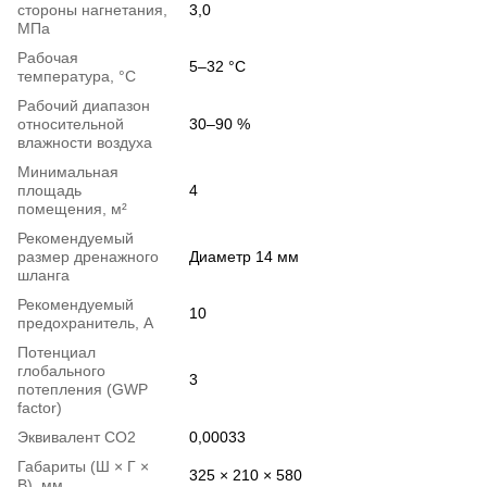
стороны нагнетания,
3,0
МПа
Рабочая
5–32 °C
температура, °С
Рабочий диапазон
относительной
30–90 %
влажности воздуха
Минимальная
площадь
4
помещения, м²
Рекомендуемый
размер дренажного
Диаметр 14 мм
шланга
Рекомендуемый
10
предохранитель, А
Потенциал
глобального
3
потепления (GWP
factor)
Эквивалент СО2
0,00033
Габариты (Ш × Г ×
325 × 210 × 580
В), мм