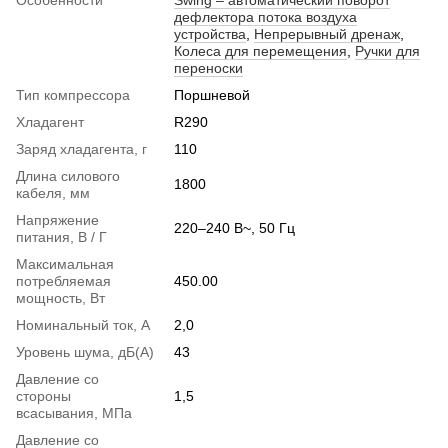
Особенности
Swing – автоматический поворот
дефлектора потока воздуха
устройства
,
Непрерывный дренаж
,
Колеса для перемещения
,
Ручки для
переноски
Тип компресcора
Поршневой
Хладагент
R290
Заряд хладагента, г
110
Длина силового
1800
кабеля, мм
Напряжение
220–240 В~, 50 Гц
питания, В / Г
Максимальная
потребляемая
450.00
мощность, Вт
Номинальный ток, А
2,0
Уровень шума, дБ(А)
43
Давление со
стороны
1,5
всасывания, МПа
Давление со