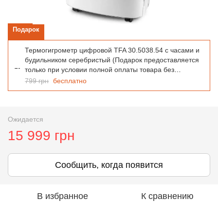
Подарок
Термогигрометр цифровой TFA 30.5038.54 с часами и
будильником серебристый (Подарок предоставляется
только при условии полной оплаты товара без
использования дополнительных скидок или промо-
799 грн
бесплатно
кодов. При покупке в кредит, оплате частями подарок
не выдается)
Ожидается
15 999 грн
Сообщить, когда появится
В избранное
К сравнению