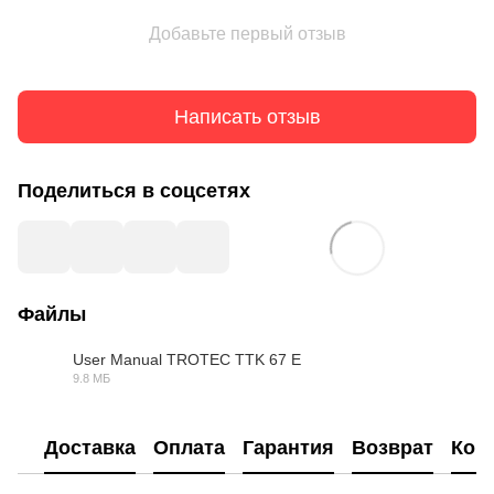
Добавьте первый отзыв
Написать отзыв
Поделиться в соцсетях
Файлы
User Manual TROTEC TTK 67 E
9.8 МБ
PDF
Доставка
Оплата
Гарантия
Возврат
Кон